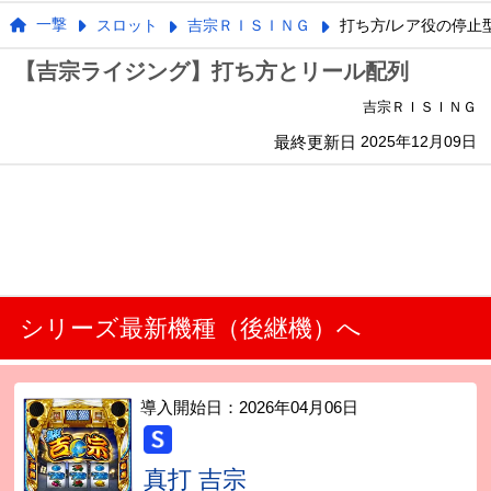
一撃
スロット
吉宗ＲＩＳＩＮＧ
打ち方/レア役の停止
【吉宗ライジング】打ち方とリール配列
吉宗ＲＩＳＩＮＧ
最終更新日
2025年12月09日
シリーズ最新機種（後継機）へ
導入開始日：
2026年04月06日
真打 吉宗