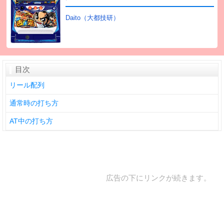
Daito（大都技研）
目次
リール配列
通常時の打ち方
AT中の打ち方
広告の下にリンクが続きます。