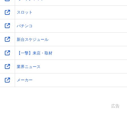
スロット
パチンコ
新台スケジュール
【一撃】来店・取材
業界ニュース
メーカー
広告