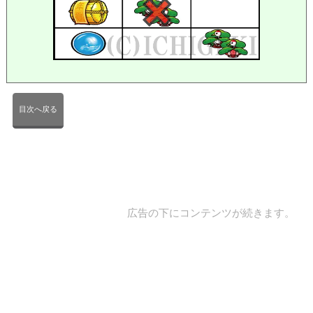
目次へ戻る
広告の下にコンテンツが続きます。