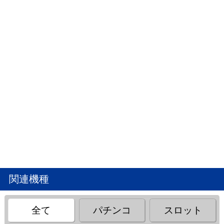
関連機種
全て
パチンコ
スロット