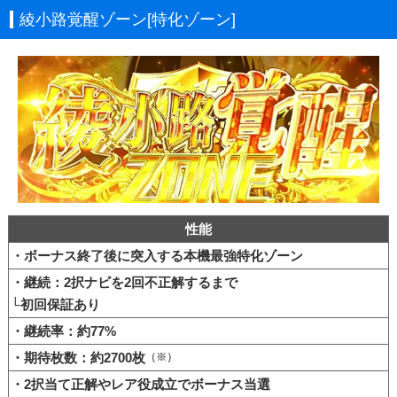
綾小路覚醒ゾーン[特化ゾーン]
性能
・ボーナス終了後に突入する本機最強特化ゾーン
・継続：2択ナビを2回不正解するまで
└初回保証あり
・継続率：約77%
・期待枚数：約2700枚
（※）
・2択当て正解やレア役成立でボーナス当選