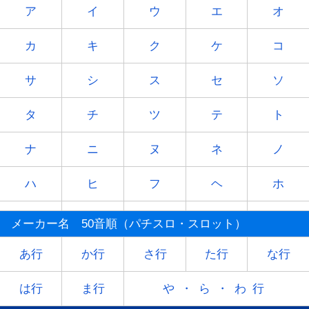
ア
イ
ウ
エ
オ
カ
キ
ク
ケ
コ
サ
シ
ス
セ
ソ
タ
チ
ツ
テ
ト
ナ
ニ
ヌ
ネ
ノ
ハ
ヒ
フ
ヘ
ホ
マ
ミ
ム
メ
モ
メーカー名 50音順（パチスロ・スロット）
ヤ
-
ユ
-
ヨ
あ行
か行
さ行
た行
な行
ラ
リ
ル
レ
ロ
は行
ま行
や・ら・わ行