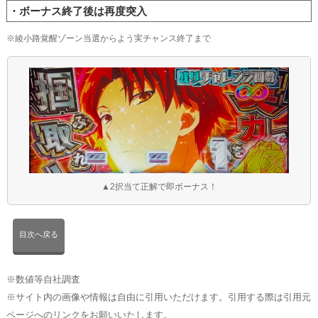
・ボーナス終了後は再度突入
※綾小路覚醒ゾーン当選からよう実チャンス終了まで
▲2択当て正解で即ボーナス！
目次へ戻る
※数値等自社調査
※サイト内の画像や情報は自由に引用いただけます。引用する際は引用元
ページへのリンクをお願いいたします。