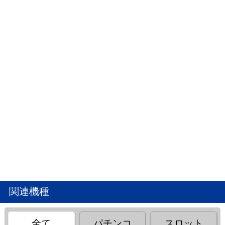
関連機種
全て
パチンコ
スロット