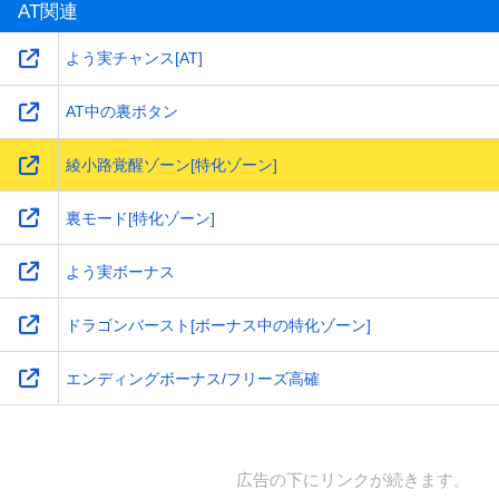
AT関連
よう実チャンス[AT]
AT中の裏ボタン
綾小路覚醒ゾーン[特化ゾーン]
裏モード[特化ゾーン]
よう実ボーナス
ドラゴンバースト[ボーナス中の特化ゾーン]
エンディングボーナス/フリーズ高確
広告の下にリンクが続きます。