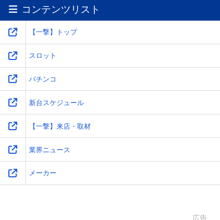
コンテンツリスト
ワ
-
-
-
-
【一撃】トップ
スロット
パチンコ
新台スケジュール
【一撃】来店・取材
業界ニュース
メーカー
広告