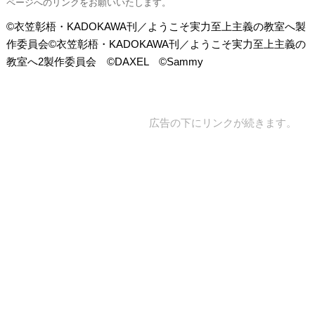
ページへのリンクをお願いいたします。
©衣笠彰梧・KADOKAWA刊／ようこそ実力至上主義の教室へ製
作委員会©衣笠彰梧・KADOKAWA刊／ようこそ実力至上主義の
教室へ2製作委員会 ©DAXEL ©Sammy
広告の下にリンクが続きます。