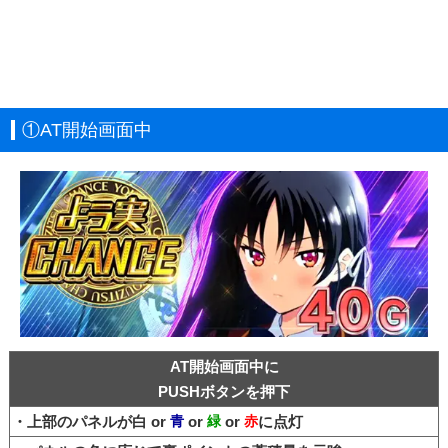
①AT開始画面中
AT開始画面中に
PUSHボタンを押下
・上部のパネルが白 or
青
or
緑
or
赤
に点灯