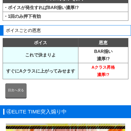
・ボイスが発生すればBAR揃い濃厚!?
・1回のみ押下有効
ボイスごとの恩恵
ボイス
恩恵
BAR揃い
これで決まりよ
濃厚!?
Aクラス昇格
すぐにAクラスに上がってみせます
濃厚!?
目次へ戻る
④ELITE TIME突入煽り中