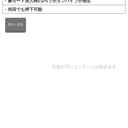
・裏モード突入時の2%でボタンバイブが発生
・何回でも押下可能
目次へ戻る
広告の下にコンテンツが続きます。