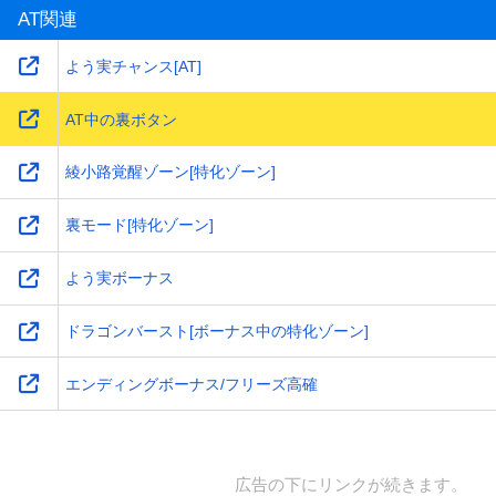
AT関連
よう実チャンス[AT]
AT中の裏ボタン
綾小路覚醒ゾーン[特化ゾーン]
裏モード[特化ゾーン]
よう実ボーナス
ドラゴンバースト[ボーナス中の特化ゾーン]
エンディングボーナス/フリーズ高確
広告の下にリンクが続きます。