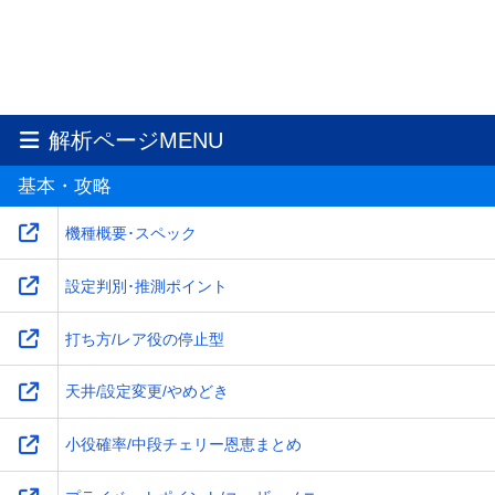
解析ページMENU
基本・攻略
機種概要･スペック
設定判別･推測ポイント
打ち方/レア役の停止型
天井/設定変更/やめどき
小役確率/中段チェリー恩恵まとめ