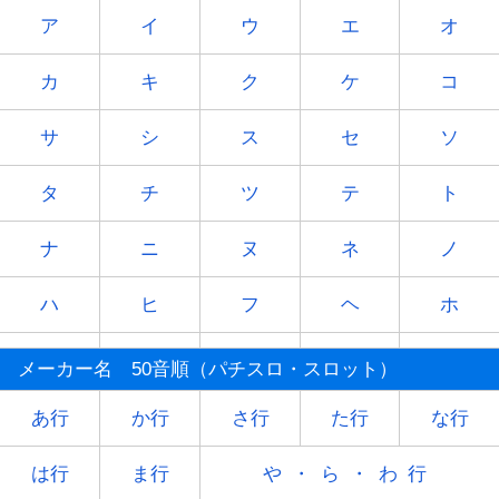
ア
イ
ウ
エ
オ
カ
キ
ク
ケ
コ
サ
シ
ス
セ
ソ
タ
チ
ツ
テ
ト
ナ
ニ
ヌ
ネ
ノ
ハ
ヒ
フ
ヘ
ホ
マ
ミ
ム
メ
モ
メーカー名 50音順（パチスロ・スロット）
ヤ
-
ユ
-
ヨ
あ行
か行
さ行
た行
な行
ラ
リ
ル
レ
ロ
は行
ま行
や・ら・わ行