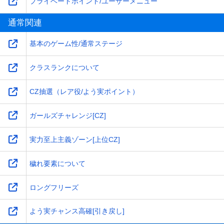
プライベートポイント/ユーザーメニュー
通常関連
基本のゲーム性/通常ステージ
クラスランクについて
CZ抽選（レア役/よう実ポイント）
ガールズチャレンジ[CZ]
実力至上主義ゾーン[上位CZ]
穢れ要素について
ロングフリーズ
よう実チャンス高確[引き戻し]