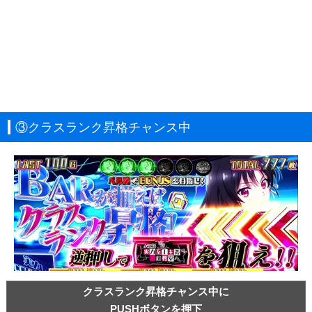
③クラスランク昇格チャンス中
クラスランク昇格チャンス中に
PUSHボタンを押下