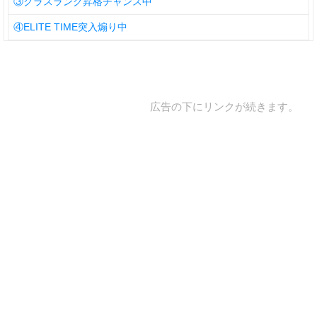
③クラスランク昇格チャンス中
④ELITE TIME突入煽り中
広告の下にリンクが続きます。