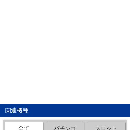
関連機種
全て
パチンコ
スロット