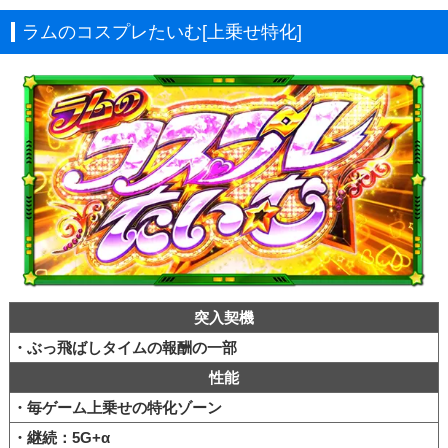
ラムのコスプレたいむ[上乗せ特化]
突入契機
・ぶっ飛ばしタイムの報酬の一部
性能
・毎ゲーム上乗せの特化ゾーン
・継続：5G+α