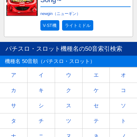
newgin（ニューギン）
V-ST機
ライトミドル
パチスロ・スロット機種名の50音索引検索
機種名 50音順（パチスロ・スロット）
ア
イ
ウ
エ
オ
カ
キ
ク
ケ
コ
サ
シ
ス
セ
ソ
タ
チ
ツ
テ
ト
ナ
ニ
ヌ
ネ
ノ