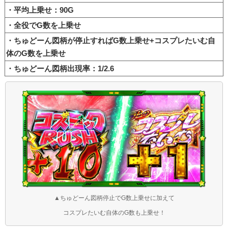
・平均上乗せ：90G
・全役でG数を上乗せ
・ちゅどーん図柄が停止すればG数上乗せ+コスプレたいむ自
体のG数を上乗せ
・ちゅどーん図柄出現率：1/2.6
▲ちゅどーん図柄停止でG数上乗せに加えて
コスプレたいむ自体のG数も上乗せ！