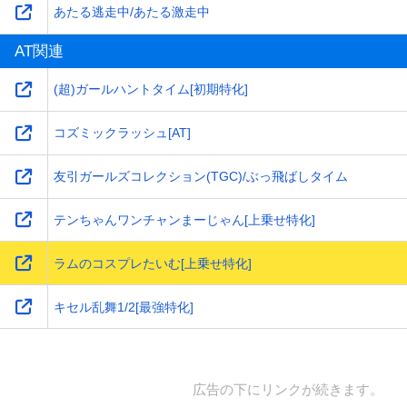
あたる逃走中/あたる激走中
AT関連
(超)ガールハントタイム[初期特化]
コズミックラッシュ[AT]
友引ガールズコレクション(TGC)/ぶっ飛ばしタイム
テンちゃんワンチャンまーじゃん[上乗せ特化]
ラムのコスプレたいむ[上乗せ特化]
キセル乱舞1/2[最強特化]
広告の下にリンクが続きます。