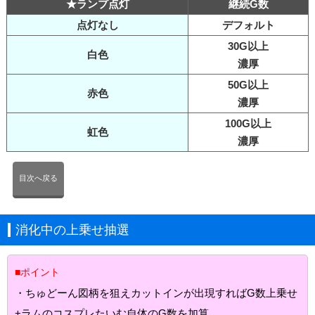
★ランプ点灯
継続G数
点灯なし
デフォルト
30G以上
白色
濃厚
50G以上
赤色
濃厚
100G以上
虹色
濃厚
目次へ戻る
消化中の上乗せ抽選
■ポイント
・ちゅどーん図柄を狙えカットインが出現すればG数上乗せ
+ラムのコスプレたいむ自体のG数を加算