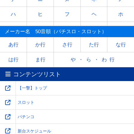
ハ
ヒ
フ
ヘ
ホ
マ
ミ
ム
メ
モ
メーカー名 50音順（パチスロ・スロット）
ヤ
-
ユ
-
ヨ
あ行
か行
さ行
た行
な行
ラ
リ
ル
レ
ロ
は行
ま行
や・ら・わ行
コンテンツリスト
ワ
-
-
-
-
【一撃】トップ
スロット
パチンコ
新台スケジュール