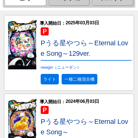
2025年03月03日
導入開始日：
Pうる星やつら～Eternal Lov
e Song～129ver.
newgin（ニューギン）
ライト
一種二種混合機
2024年06月03日
導入開始日：
Pうる星やつら～Eternal Lov
e Song～