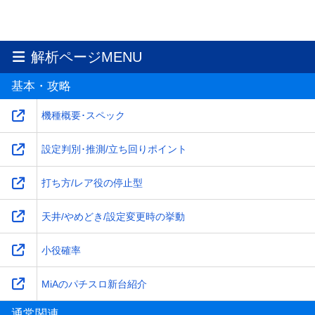
解析ページMENU
基本・攻略
機種概要･スペック
設定判別･推測/立ち回りポイント
打ち方/レア役の停止型
天井/やめどき/設定変更時の挙動
小役確率
MiAのパチスロ新台紹介
通常関連