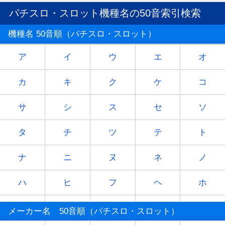
パチスロ・スロット機種名の50音索引検索
機種名 50音順（パチスロ・スロット）
ア
イ
ウ
エ
オ
カ
キ
ク
ケ
コ
サ
シ
ス
セ
ソ
タ
チ
ツ
テ
ト
ナ
ニ
ヌ
ネ
ノ
ハ
ヒ
フ
ヘ
ホ
マ
ミ
ム
メ
モ
メーカー名 50音順（パチスロ・スロット）