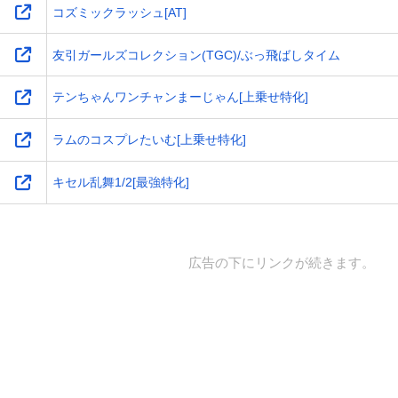
コズミックラッシュ[AT]
友引ガールズコレクション(TGC)/ぶっ飛ばしタイム
テンちゃんワンチャンまーじゃん[上乗せ特化]
ラムのコスプレたいむ[上乗せ特化]
キセル乱舞1/2[最強特化]
広告の下にリンクが続きます。