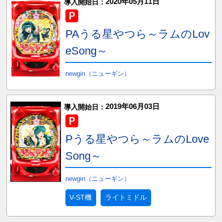
2020年05月11日
導入開始日：
PAうる星やつら～ラムのLov
eSong～
newgin（ニューギン）
2019年06月03日
導入開始日：
Pうる星やつら～ラムのLove
Song～
newgin（ニューギン）
V-ST機
ライトミドル