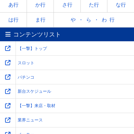
ヤ
-
ユ
-
ヨ
あ行
か行
さ行
た行
な行
ラ
リ
ル
レ
ロ
は行
ま行
や・ら・わ行
コンテンツリスト
ワ
-
-
-
-
【一撃】トップ
スロット
パチンコ
新台スケジュール
【一撃】来店・取材
業界ニュース