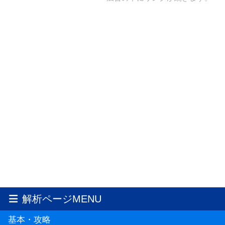
解析ページMENU
基本・攻略