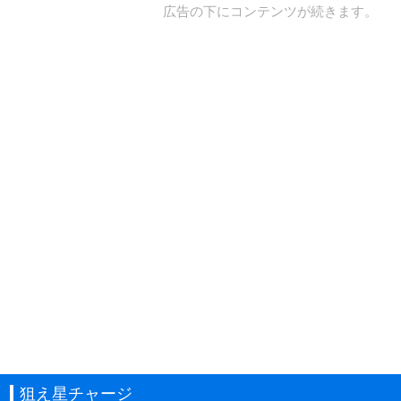
広告の下にコンテンツが続きます。
狙え星チャージ