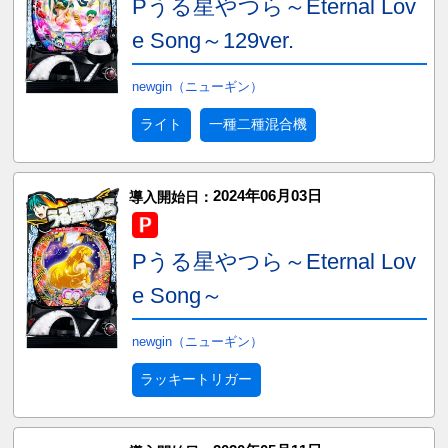
Pうる星やつら～Eternal Lov
e Song～129ver.
newgin（ニューギン）
ライト
一種二種混合機
2024年06月03日
導入開始日：
Pうる星やつら～Eternal Lov
e Song～
newgin（ニューギン）
ラッキートリガー