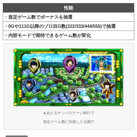
性能
・規定ゲーム数でボーナスを抽選
・0Gや111G以降のゾロ目G数(222/333/444/555)で抽選
・内部モードで期待できるゲーム数が変化
▲あたるナンパステージ移行で
規定ゲーム数に到達した合図!?