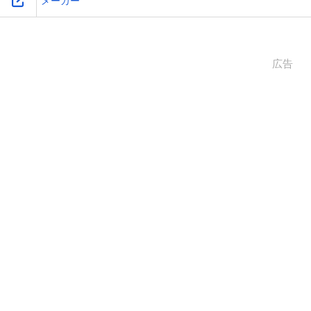
メーカー
広告