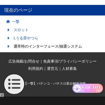
現在のページ
一撃
スロット
Lうる星やつら
通常時のインターフェース/抽選システム
広告掲載/お問合せ
｜
免責事項/プライバシーポリシー
利用規約
｜
運営元
｜
人材募集
(C)【一撃】パチンコ・パチスロ新台解析攻略