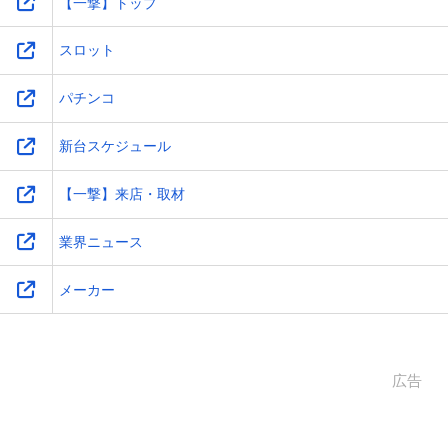
【一撃】トップ
スロット
パチンコ
新台スケジュール
【一撃】来店・取材
業界ニュース
メーカー
広告