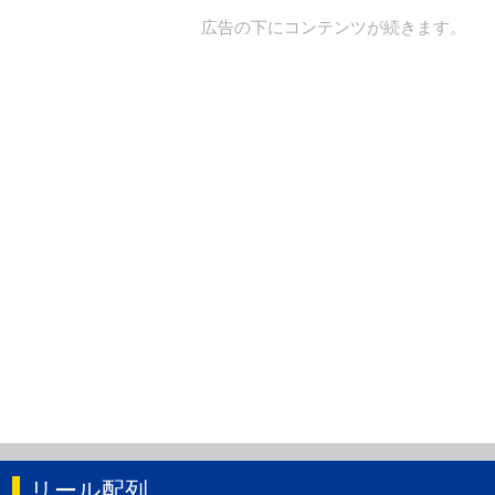
広告の下にコンテンツが続きます。
リール配列