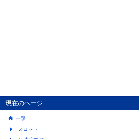
現在のページ
一撃
スロット