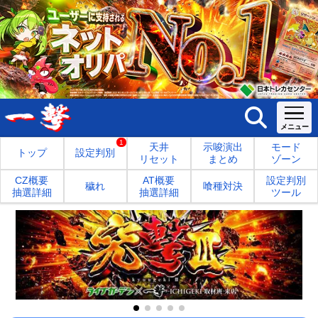
1
天井
示唆演出
モード
トップ
設定判別
リセット
まとめ
ゾーン
CZ概要
AT概要
設定判別
穢れ
喰種対決
抽選詳細
抽選詳細
ツール