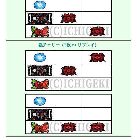
強チェリー（1枚 or リプレイ）