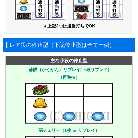
▲上記2つは適当打ちでOK
レア役の停止型（下記停止型は全て一例）
主な小役の停止型
赫眼（かくがん）リプレイ[下段リプレイ]
（再遊技）
弱チェリー（1枚 or リプレイ）