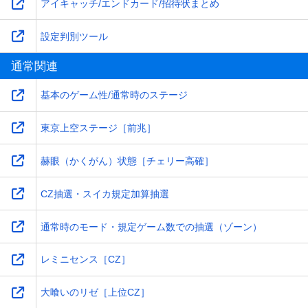
アイキャッチ/エンドカード/招待状まとめ
設定判別ツール
通常関連
基本のゲーム性/通常時のステージ
東京上空ステージ［前兆］
赫眼（かくがん）状態［チェリー高確］
CZ抽選・スイカ規定加算抽選
通常時のモード・規定ゲーム数での抽選（ゾーン）
レミニセンス［CZ］
大喰いのリゼ［上位CZ］