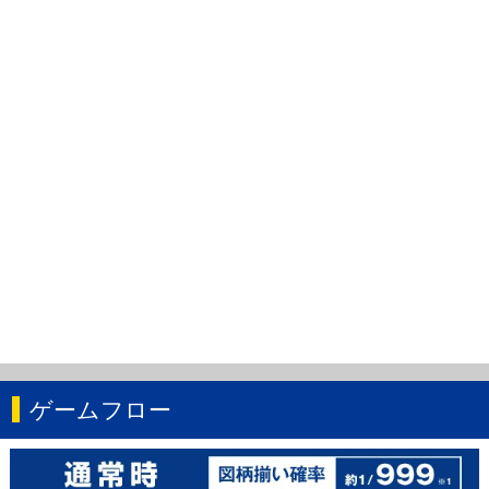
ゲームフロー