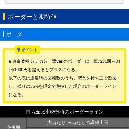
ボーダーと期待値
ボーダー
e 東京喰種 超デカ超一撃ver.のボーダーは、概ね31回～34
回/1000円を超えるとプラスになる。
以下の表は通常時の回転数のうち、65%を持ち玉で遊技
し、残りの35%を現金で遊技した場合のボーダーライン
になる。
持ち玉比率65%時のボーダーライン
大当たり1R当たりの獲得出玉
交換率