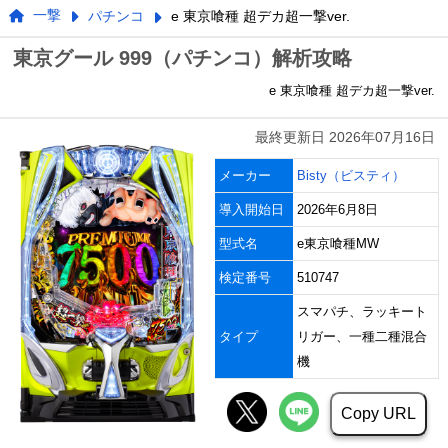
一撃
パチンコ
e 東京喰種 超デカ超一撃ver.
東京グール 999（パチンコ）解析攻略
e 東京喰種 超デカ超一撃ver.
最終更新日
2026年07月16日
メーカー
Bisty（ビスティ）
導入開始日
2026年6月8日
型式名
e東京喰種MW
検定番号
510747
スマパチ、ラッキート
タイプ
リガー、一種二種混合
機
Copy URL