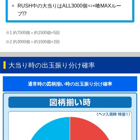
RUSH中の大当りはALL3000個
+喰MAXルー
※2
プ!?
※1 約7500個＝約1500個×5回
※2 約3000個＝約1500個×2回
大当り時の出玉振り分け確率
通常時の図柄揃い時の出玉振り分け確率