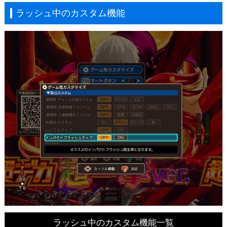
ラッシュ中のカスタム機能
ラッシュ中のカスタム機能一覧