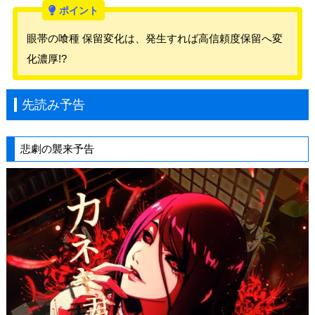
眼帯の喰種 保留変化は、発生すれば高信頼度保留へ変
化濃厚!?
先読み予告
悲劇の襲来予告