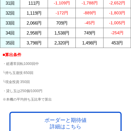
31回
111円
-1,109円
-1,788円
-2,652円
32回
1,119円
-172円
-889円
-1,803円
33回
2,066円
709円
-45円
-1,005円
34回
2,958円
1,538円
749円
-254円
35回
3,798円
2,320円
1,498円
453円
■算出条件
・総通常回転1000回中
└持ち玉遊技:650回
└現金投資:350回
・貸し玉は250個/1000円
※本機の平均持ち玉比率で算出
ボーダーと期待値
詳細はこちら