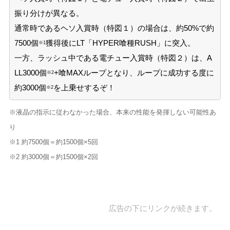
振り分けが異なる。
通常時であるヘソ入賞時（特図１）の場合は、約50%で約
7500個
獲得後にLT「HYPER喰種RUSH」に突入。
※1
一方、ラッシュ中である電チュー入賞時（特図２）は、A
LL3000個
+喰MAXループとなり、ループに成功する度に
※2
約3000個
を上乗せするぞ！
※2
※液晶の指示に従わなかった場合、本来の性能を発揮しない可能性あ
り
※1 約7500個＝約1500個×5回
※2 約3000個＝約1500個×2回
広告の下にリンクが続きます。