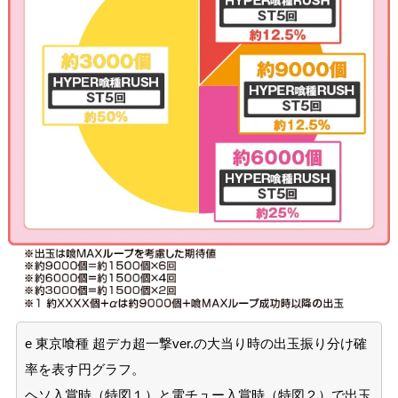
e 東京喰種 超デカ超一撃ver.の大当り時の出玉振り分け確
率を表す円グラフ。
ヘソ入賞時（特図１）と電チュー入賞時（特図２）で出玉