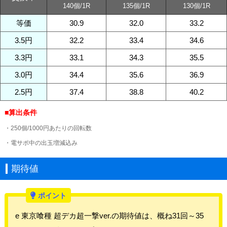
140個/1R
135個/1R
130個/1R
等価
30.9
32.0
33.2
3.5円
32.2
33.4
34.6
3.3円
33.1
34.3
35.5
3.0円
34.4
35.6
36.9
2.5円
37.4
38.8
40.2
■算出条件
・250個/1000円あたりの回転数
・電サポ中の出玉増減込み
期待値
e 東京喰種 超デカ超一撃ver.の期待値は、概ね31回～35