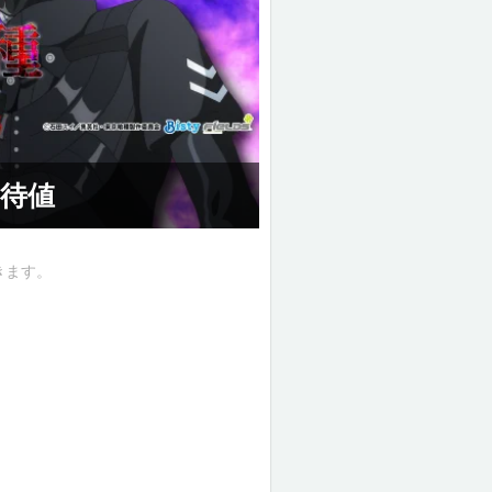
待値
きます。