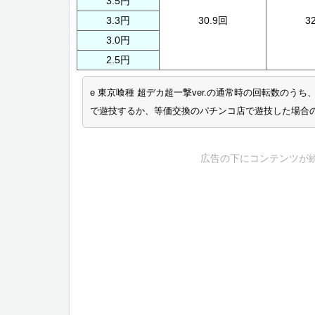
3.5円
3.3円
30.9回
3
3.0円
2.5円
e 東京喰種 超デカ超一撃ver.の通常時の回転数のうち
で遊技するか、等価交換のパチンコ店で遊技した場合
広告の下にコンテンツが