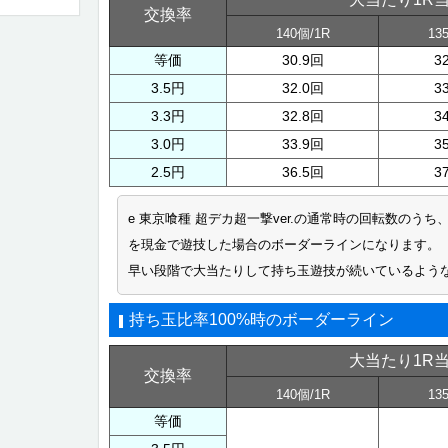
交換率
140個/1R
13
等価
30.9回
3
3.5円
32.0回
3
3.3円
32.8回
3
3.0円
33.9回
3
2.5円
36.5回
3
e 東京喰種 超デカ超一撃ver.の通常時の回転数のうち
を現金で遊技した場合のボーダーラインになります。
早い段階で大当たりして持ち玉遊技が続いているよう
持ち玉比率100%時のボーダーライン
大当たり1R
交換率
140個/1R
13
等価