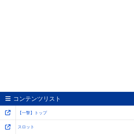
コンテンツリスト
【一撃】トップ
スロット