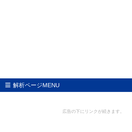
解析ページMENU
広告の下にリンクが続きます。