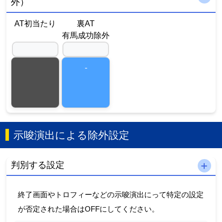
外）
AT初当たり
裏AT
有馬成功除外
-
示唆演出による除外設定
判別する設定
終了画面やトロフィーなどの示唆演出にって特定の設定
が否定された場合はOFFにしてください。