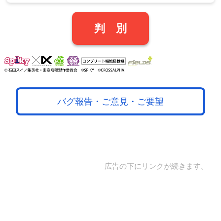
判 別
バグ報告・ご意見・ご要望
広告の下にリンクが続きます。