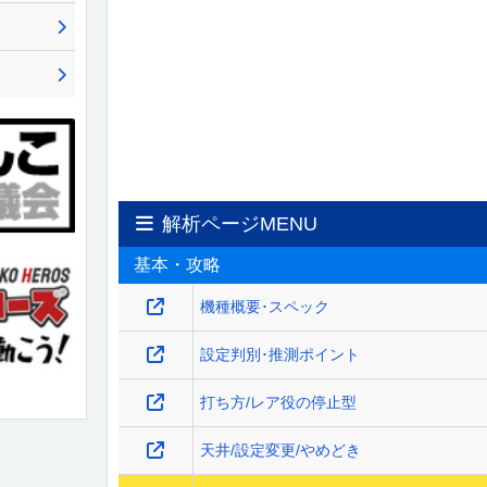
解析ページMENU
基本・攻略
機種概要･スペック
設定判別･推測ポイント
打ち方/レア役の停止型
天井/設定変更/やめどき