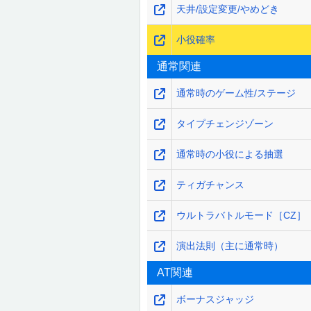
天井/設定変更/やめどき
小役確率
通常関連
通常時のゲーム性/ステージ
タイプチェンジゾーン
通常時の小役による抽選
ティガチャンス
ウルトラバトルモード［CZ］
演出法則（主に通常時）
AT関連
ボーナスジャッジ