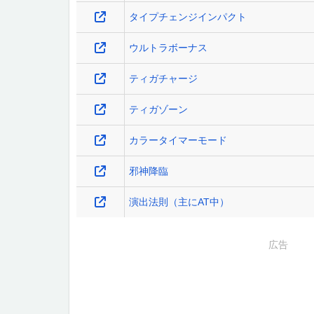
タイプチェンジインパクト
ウルトラボーナス
ティガチャージ
ティガゾーン
カラータイマーモード
邪神降臨
演出法則（主にAT中）
広告