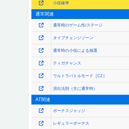
小役確率
通常関連
通常時のゲーム性/ステージ
タイプチェンジゾーン
通常時の小役による抽選
ティガチャンス
ウルトラバトルモード［CZ］
演出法則（主に通常時）
AT関連
ボーナスジャッジ
レギュラーボーナス