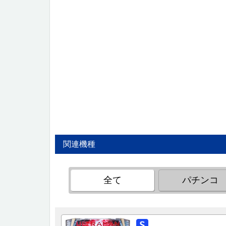
関連機種
全て
パチンコ