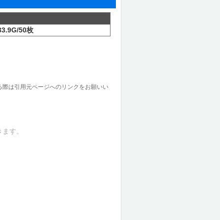
33.9G/50枚
る際は引用元ページへのリンクをお願いい
きます。