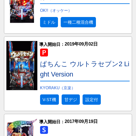
OK!!（オッケー）
ミドル
一種二種混合機
2019年09月02日
導入開始日：
ぱちんこ ウルトラセブン2 Li
ght Version
KYORAKU（京楽）
V-ST機
甘デジ
設定付
2017年09月19日
導入開始日：