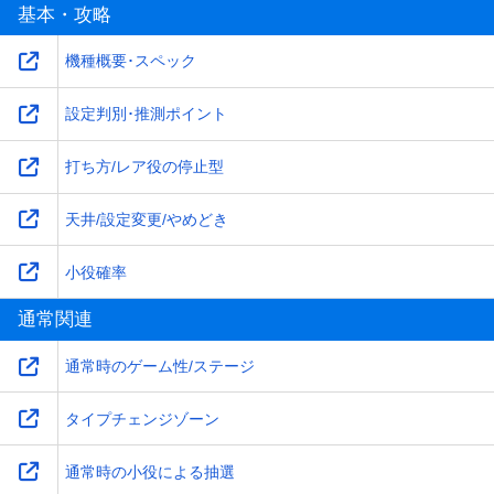
基本・攻略
機種概要･スペック
設定判別･推測ポイント
打ち方/レア役の停止型
天井/設定変更/やめどき
小役確率
通常関連
通常時のゲーム性/ステージ
タイプチェンジゾーン
通常時の小役による抽選