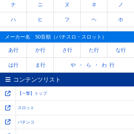
ナ
ニ
ヌ
ネ
ノ
ハ
ヒ
フ
ヘ
ホ
マ
ミ
ム
メ
モ
メーカー名 50音順（パチスロ・スロット）
ヤ
-
ユ
-
ヨ
あ行
か行
さ行
た行
な行
ラ
リ
ル
レ
ロ
は行
ま行
や・ら・わ行
コンテンツリスト
ワ
-
-
-
-
【一撃】トップ
スロット
パチンコ