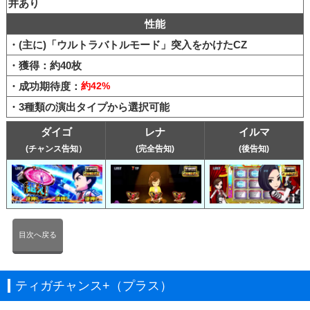
井あり
性能
・(主に)「ウルトラバトルモード」突入をかけたCZ
・獲得：約40枚
・成功期待度：
約42%
・3種類の演出タイプから選択可能
ダイゴ
レナ
イルマ
(チャンス告知）
(完全告知)
(後告知)
目次へ戻る
ティガチャンス+（プラス）