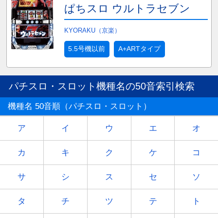
ぱちスロ ウルトラセブン
KYORAKU（京楽）
5.5号機以前
A+ARTタイプ
パチスロ・スロット機種名の50音索引検索
機種名 50音順（パチスロ・スロット）
ア
イ
ウ
エ
オ
カ
キ
ク
ケ
コ
サ
シ
ス
セ
ソ
タ
チ
ツ
テ
ト