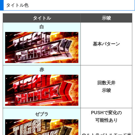
タイトル色
タイトル
示唆
白
基本パターン
赤
回数天井
示唆
PUSHで変化の
ゼブラ
可能性あり