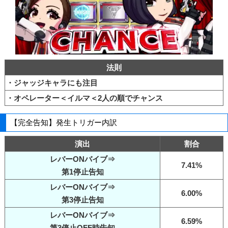
法則
・ジャッジキャラにも注目
・オペレーター＜イルマ＜2人の順でチャンス
【完全告知】発生トリガー内訳
演出
割合
レバーONバイブ⇒
7.41%
第1停止告知
レバーONバイブ⇒
6.00%
第3停止告知
レバーONバイブ⇒
6.59%
第3停止OFF時告知