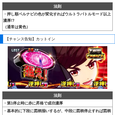
法則
・押し順ベルナビの色が変化すればウルトラバトルモード以上
濃厚!?
（通常は黄色）
【チャンス告知】カットイン
法則
・第1停止時に赤に昇格で成功濃厚
・基本的に下段に図柄揃いするが、中段に図柄停止すれば図柄