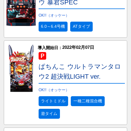
ウ 暴君SPEC
OK!!（オッケー）
6.0～6.4号機
ATタイプ
2022年02月07日
導入開始日：
ぱちんこ ウルトラマンタロ
ウ2 超決戦LIGHT ver.
OK!!（オッケー）
ライトミドル
一種二種混合機
遊タイム