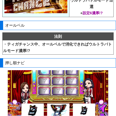
ウルトラバトルモード当
選
+
設定6濃厚!?
オールベル
法則
・ティガチャンス中、オールベルで消化できればウルトラバト
ルモード濃厚!?
押し順ナビ