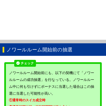
ノワールルーム開始前の抽選
ノワールルーム開始前にも、以下の契機にて「ノワー
ルルームの成功抽選」を行なっている。ノワールルー
ム中に何も引けずにボーナスに当選した場合はこの抽
選に当選した可能性が高い。
①通常時のスイカ成立時