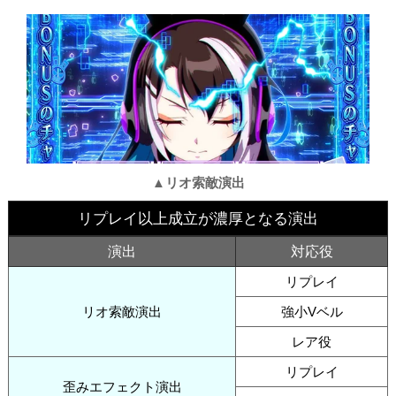
▲リオ索敵演出
リプレイ以上成立が濃厚となる演出
演出
対応役
リプレイ
リオ索敵演出
強小Vベル
レア役
リプレイ
歪みエフェクト演出