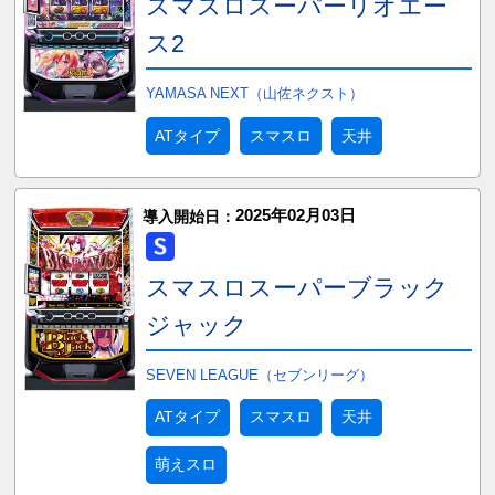
スマスロスーパーリオエー
ス2
YAMASA NEXT（山佐ネクスト）
ATタイプ
スマスロ
天井
2025年02月03日
導入開始日：
スマスロスーパーブラック
ジャック
SEVEN LEAGUE（セブンリーグ）
ATタイプ
スマスロ
天井
萌えスロ