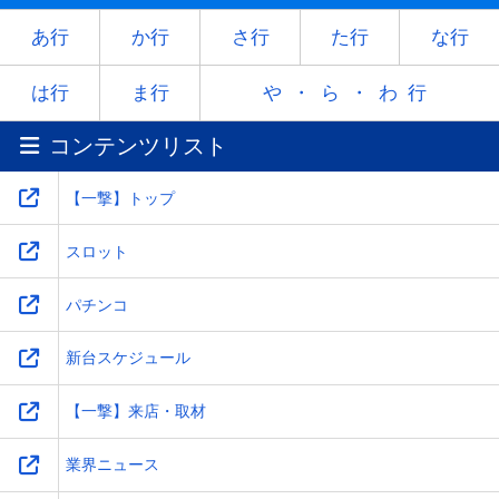
ヤ
-
ユ
-
ヨ
あ行
か行
さ行
た行
な行
ラ
リ
ル
レ
ロ
は行
ま行
や・ら・わ行
コンテンツリスト
ワ
-
-
-
-
【一撃】トップ
スロット
パチンコ
新台スケジュール
【一撃】来店・取材
業界ニュース