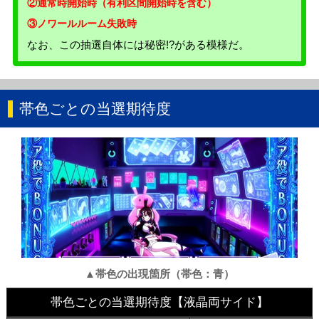
②通常時開始時（有利区間開始時を含む）
③ノワールルーム失敗時
なお、この抽選自体には秘密!?がある模様だ。
帯色ごとの当選期待度
▲帯色の出現箇所（帯色：青）
帯色ごとの当選期待度【液晶両サイド】