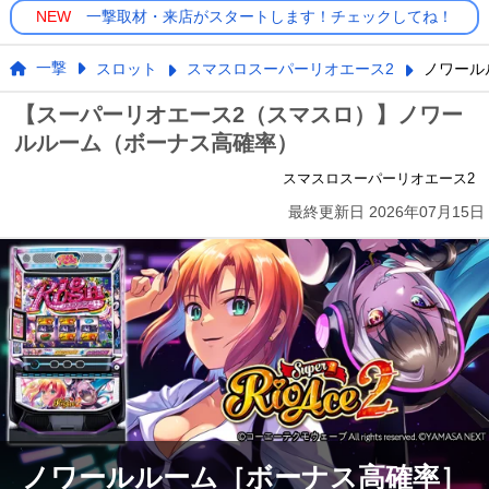
NEW
一撃取材・来店がスタートします！チェックしてね！
一撃
スロット
スマスロスーパーリオエース2
ノワール
【スーパーリオエース2（スマスロ）】ノワー
ルルーム（ボーナス高確率）
スマスロスーパーリオエース2
最終更新日
2026年07月15日
ノワールルーム［ボーナス高確率］