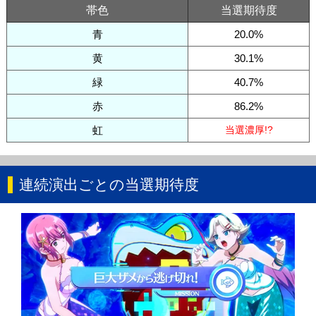
帯色
当選期待度
青
20.0%
黄
30.1%
緑
40.7%
赤
86.2%
虹
当選濃厚!?
連続演出ごとの当選期待度