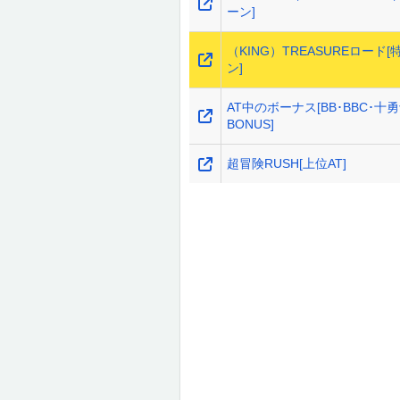
ーン]
（KING）TREASUREロード
ン]
AT中のボーナス[BB･BBC･十
BONUS]
超冒険RUSH[上位AT]