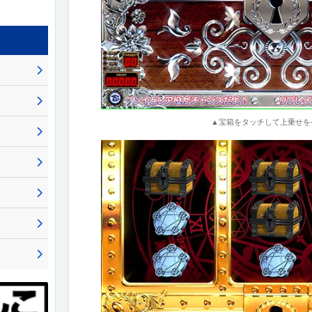
▲宝箱をタッチして上乗せを