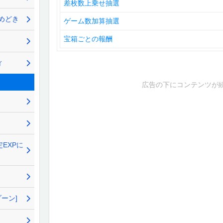
差枚数上乗せ抽選
めどき
ゲーム数加算抽選
宝箱ごとの報酬
ィ
広告の下にコンテンツが
EXPに
ーン]