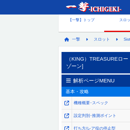
【一撃】トップ
スロ
一撃
スロット
Sis
（KING）TREASUREロー
ゾーン]
解析ページMENU
基本・攻略
機種概要･スペック
設定判別･推測ポイント
打ち方/レア役の停止型