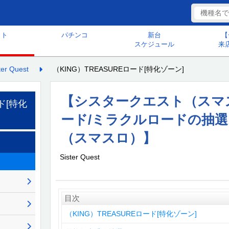
ット
パチンコ
新台
【
スケジュール
来
ter Quest
（KING）TREASUREロード[特化ゾーン]
【シスタークエスト（スマ
ド[特化
ード/ミラクルロードの抽
（スマスロ）】
Sister Quest
目次
（KING）TREASUREロード[特化ゾーン]