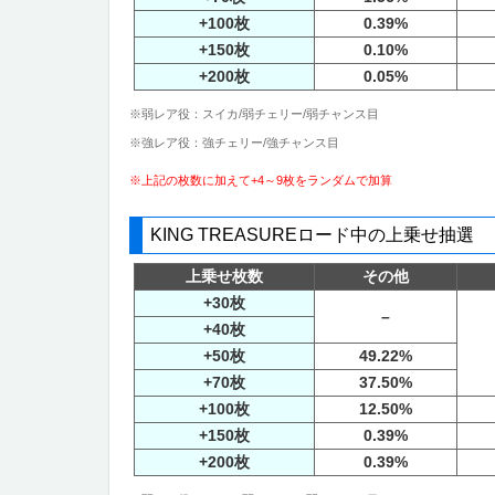
+100枚
0.39%
+150枚
0.10%
+200枚
0.05%
※弱レア役：スイカ/弱チェリー/弱チャンス目
※強レア役：強チェリー/強チャンス目
※上記の枚数に加えて+4～9枚をランダムで加算
KING TREASUREロード中の上乗せ抽選
上乗せ枚数
その他
+30枚
–
+40枚
+50枚
49.22%
+70枚
37.50%
+100枚
12.50%
+150枚
0.39%
+200枚
0.39%