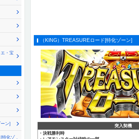
（KING）TREASUREロード[特化ゾーン]
クエ・宝
ゾーン]
突入契機
・決戦勝利時
ド[特化ゾ
・レアモンスター討伐時の一部