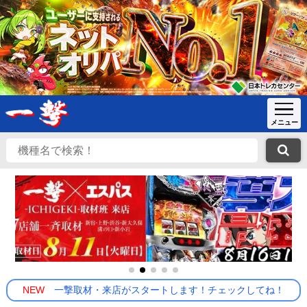
NEW
一撃取材・来店がスタートします！チェックしてね！