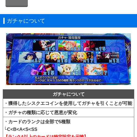
ガチャについて
ガチャについて
・獲得したシスクエコインを使用してガチャを引くことが可能
・ガチャの種類に応じて恩恵が変化
・カードのランクは全部で5種類
└C<B<A<S<SS
【ランクA以上のカードは特定設定を示唆】