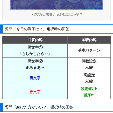
▲赤文字が出現すれば特定設定示唆!?
質問「今日の調子は？」選択時の回答
回答内容
示唆内容
黒文字①
基本パターン
「もしかしたら～」
黒文字②
偶数設定
「まあまあ～」
示唆
高設定
青文字
示唆
設定4以上
赤文字
濃厚!?
質問「続けた方がいい？」選択時の回答