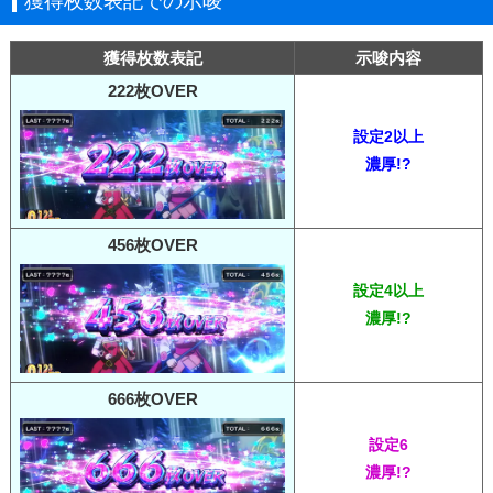
獲得枚数表記での示唆
獲得枚数表記
示唆内容
222枚OVER
設定2以上
濃厚!?
456枚OVER
設定4以上
濃厚!?
666枚OVER
設定6
濃厚!?