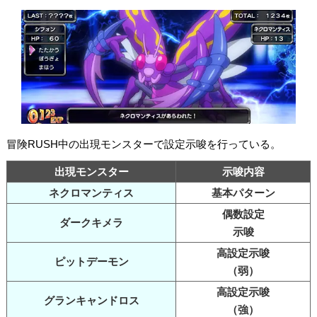
冒険RUSH中の出現モンスターで設定示唆を行っている。
出現モンスター
示唆内容
ネクロマンティス
基本パターン
偶数設定
ダークキメラ
示唆
高設定示唆
ピットデーモン
（弱）
高設定示唆
グランキャンドロス
（強）