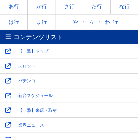
ヤ
-
ユ
-
ヨ
あ行
か行
さ行
た行
な行
ラ
リ
ル
レ
ロ
は行
ま行
や・ら・わ行
コンテンツリスト
ワ
-
-
-
-
【一撃】トップ
スロット
パチンコ
新台スケジュール
【一撃】来店・取材
業界ニュース