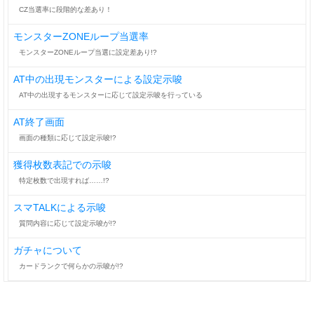
CZ当選率に段階的な差あり！
モンスターZONEループ当選率
モンスターZONEループ当選に設定差あり!?
AT中の出現モンスターによる設定示唆
AT中の出現するモンスターに応じて設定示唆を行っている
AT終了画面
画面の種類に応じて設定示唆!?
獲得枚数表記での示唆
特定枚数で出現すれば……!?
スマTALKによる示唆
質問内容に応じて設定示唆が!?
ガチャについて
カードランクで何らかの示唆が!?