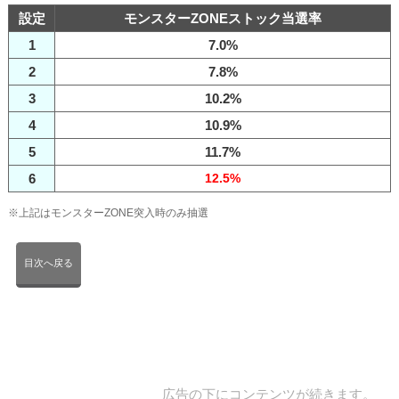
設定
モンスターZONEストック当選率
1
7.0%
2
7.8%
3
10.2%
4
10.9%
5
11.7%
6
12.5%
※上記はモンスターZONE突入時のみ抽選
目次へ戻る
広告の下にコンテンツが続きます。