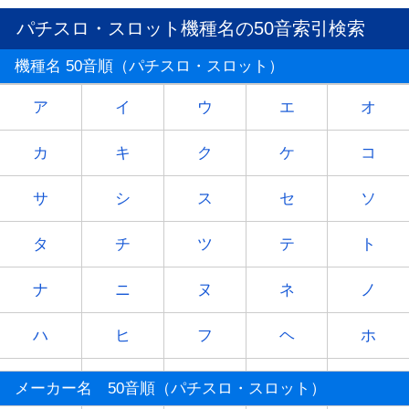
パチスロ・スロット機種名の50音索引検索
機種名 50音順（パチスロ・スロット）
ア
イ
ウ
エ
オ
カ
キ
ク
ケ
コ
サ
シ
ス
セ
ソ
タ
チ
ツ
テ
ト
ナ
ニ
ヌ
ネ
ノ
ハ
ヒ
フ
ヘ
ホ
マ
ミ
ム
メ
モ
メーカー名 50音順（パチスロ・スロット）