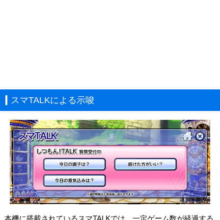
スマTALKによる示唆
本機に搭載されているスマTALKでは、一定ゲーム数が経過する