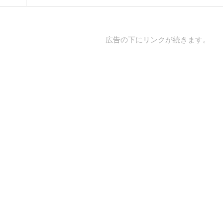
広告の下にリンクが続きます。