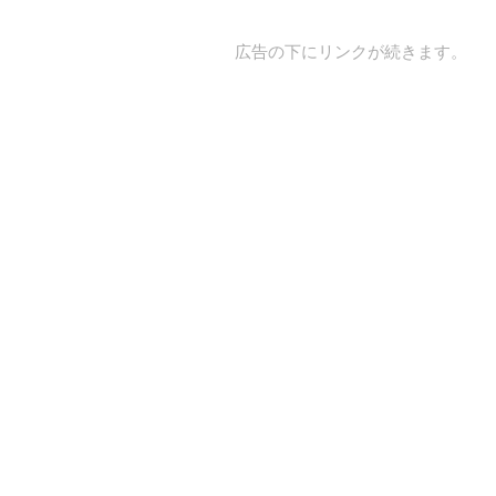
広告の下にリンクが続きます。