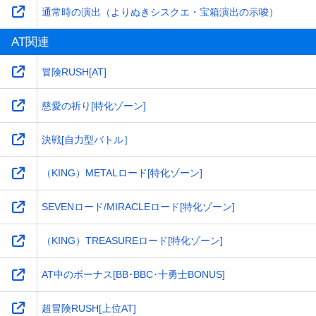
通常時の演出（よりぬきシスクエ・宝箱演出の示唆）
AT関連
冒険RUSH[AT]
慈愛の祈り[特化ゾーン]
決戦[自力型バトル］
（KING）METALロード[特化ゾーン]
SEVENロード/MIRACLEロード[特化ゾーン]
（KING）TREASUREロード[特化ゾーン]
AT中のボーナス[BB･BBC･十勇士BONUS]
超冒険RUSH[上位AT]