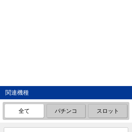
関連機種
全て
パチンコ
スロット