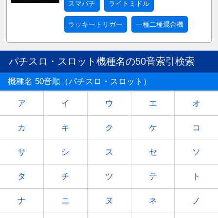
スマパチ
ライトミドル
ラッキートリガー
一種二種混合機
パチスロ・スロット機種名の50音索引検索
機種名 50音順（パチスロ・スロット）
ア
イ
ウ
エ
オ
カ
キ
ク
ケ
コ
サ
シ
ス
セ
ソ
タ
チ
ツ
テ
ト
ナ
ニ
ヌ
ネ
ノ