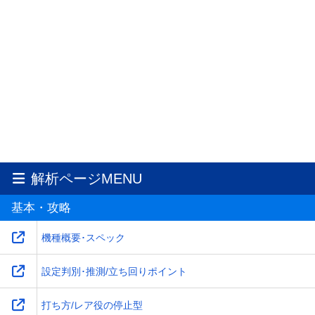
解析ページMENU
基本・攻略
機種概要･スペック
設定判別･推測/立ち回りポイント
打ち方/レア役の停止型