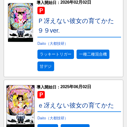
2026年02月02日
導入開始日：
Ｐ冴えない彼女の育てかた
９９ver.
Daito（大都技研）
ラッキートリガー
一種二種混合機
甘デジ
2025年06月02日
導入開始日：
ｅ冴えない彼女の育てかた
Daito（大都技研）