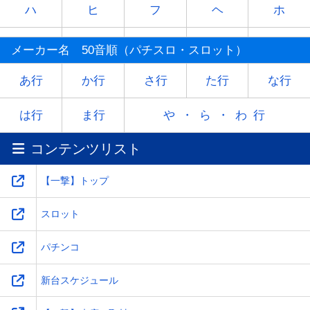
ハ
ヒ
フ
ヘ
ホ
マ
ミ
ム
メ
モ
メーカー名 50音順（パチスロ・スロット）
ヤ
-
ユ
-
ヨ
あ行
か行
さ行
た行
な行
ラ
リ
ル
レ
ロ
は行
ま行
や・ら・わ行
コンテンツリスト
ワ
-
-
-
-
【一撃】トップ
スロット
パチンコ
新台スケジュール