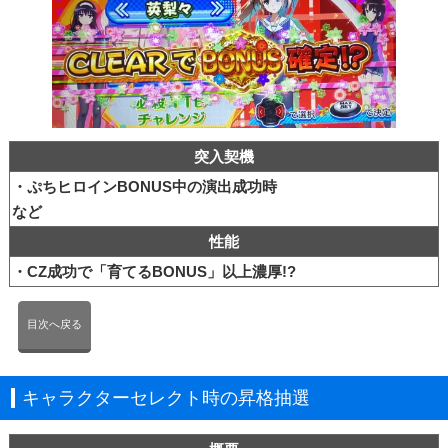
突入契機
・ぷちヒロインBONUS中の演出成功時
など
性能
・CZ成功で「育てるBONUS」以上濃厚!?
目次へ戻る
キャラクターセレクト時の昇格抽選