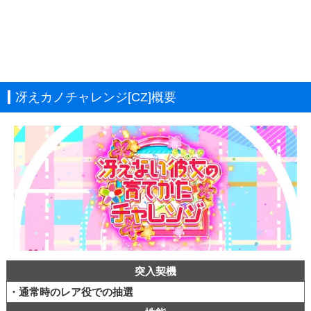
冴えカノチャレンジ[CZ]概要
突入契機
・通常時のレア役での抽選