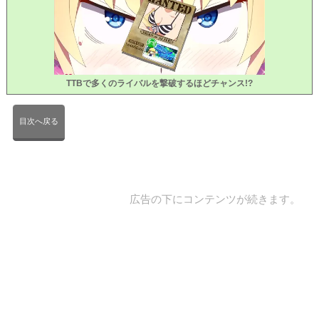
TTBで多くのライバルを撃破するほどチャンス!?
目次へ戻る
広告の下にコンテンツが続きます。