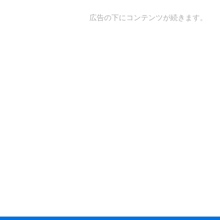
広告の下にコンテンツが続きます。