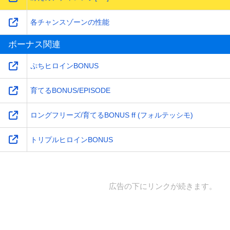
各チャンスゾーンの性能
ボーナス関連
ぷちヒロインBONUS
育てるBONUS/EPISODE
ロングフリーズ/育てるBONUS ff (フォルテッシモ)
トリプルヒロインBONUS
広告の下にリンクが続きます。