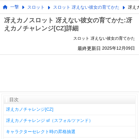
一撃
スロット
スロット 冴えない彼女の育てかた
冴えカ
冴えカノスロット 冴えない彼女の育てかた:冴
えカノチャレンジ[CZ]詳細
スロット 冴えない彼女の育てかた
最終更新日
2025年12月09日
目次
冴えカノチャレンジ[CZ]
冴えカノチャレンジ sf（スフォルツァンド）
キャラクターセレクト時の昇格抽選