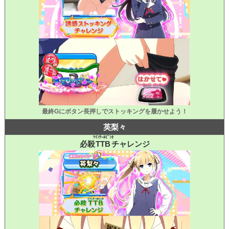
最終Gにボタン長押しでストッキングを履かせよう！
英梨々
ﾂｲﾝﾃｰﾙﾋﾞﾝﾀ
必殺
TTB
チャレンジ