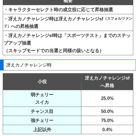
概要
・キャラクターセレクト時の成立役に応じて昇格抽選
・冴えカノチャレンジ時は冴えカノチャレンジsf
（スフォルツァン
への昇格抽選
ド）
・冴えカノチャレンジsf時は「スポーツテスト」までのステッ
プアップ抽選
（スキップモードでの当選と同様の扱いとなる）
冴えカノチャレンジ時
冴えカノチャレンジsf
小役
へ昇格
弱チェリー
25.0%
スイカ
チャンス目
50.0%
強チェリー
75.0%
上記以外
0.4%