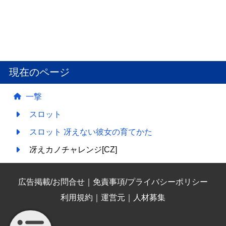
現在のページ
一撃
スロット
スロット 冴えない彼女の育てかた
冴えカノチャレンジ[CZ]
広告掲載/お問合せ
｜
免責事項/プライバシーポリシー
利用規約
｜
運営元
｜
人材募集