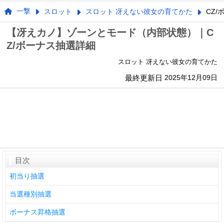
一撃
スロット
スロット 冴えない彼女の育てかた
CZ/
【冴えカノ】ゾーンとモード（内部状態）｜C
Z/ボーナス抽選詳細
スロット 冴えない彼女の育てかた
最終更新日
2025年12月09日
目次
初当り抽選
当選種別抽選
ボーナス昇格抽選