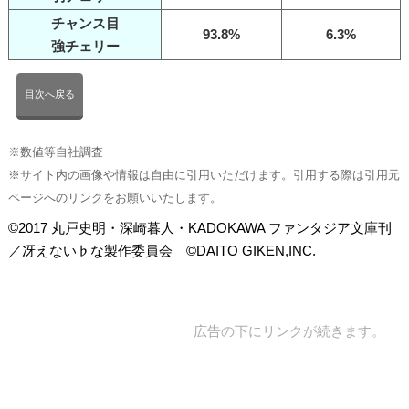
チャンス目
93.8%
6.3%
強チェリー
目次へ戻る
※数値等自社調査
※サイト内の画像や情報は自由に引用いただけます。引用する際は引用元
ページへのリンクをお願いいたします。
©2017 丸戸史明・深崎暮人・KADOKAWA ファンタジア文庫刊
／冴えない♭な製作委員会 ©DAITO GIKEN,INC.
広告の下にリンクが続きます。