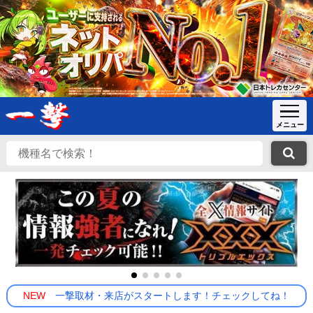
NEW
一撃取材・来店がスタートします！チェックしてね！