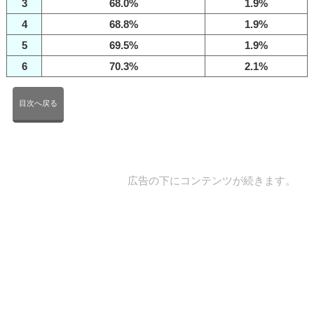
3
68.0%
1.9%
4
68.8%
1.9%
5
69.5%
1.9%
6
70.3%
2.1%
目次へ戻る
広告の下にコンテンツが続きます。