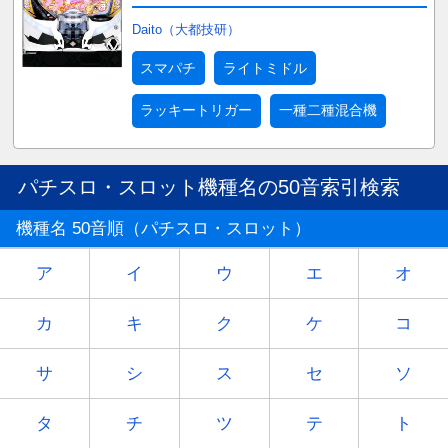
Daito（大都技研）
スマパチ
ライトミドル
ラッキートリガー
一種二種混合機
パチスロ・スロット機種名の50音索引検索
機種名 50音順（パチスロ・スロット）
ア
イ
ウ
エ
オ
カ
キ
ク
ケ
コ
サ
シ
ス
セ
ソ
タ
チ
ツ
テ
ト