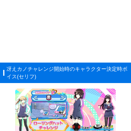
冴えカノチャレンジ開始時のキャラクター決定時ボ
イス(セリフ)