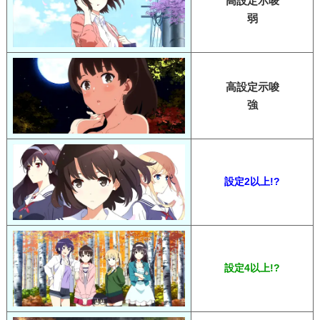
高設定示唆
弱
高設定示唆
強
設定2以上!?
設定4以上!?