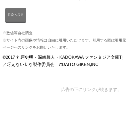
目次へ戻る
※数値等自社調査
※サイト内の画像や情報は自由に引用いただけます。引用する際は引用元
ページへのリンクをお願いいたします。
©2017 丸戸史明・深崎暮人・KADOKAWA ファンタジア文庫刊
／冴えない♭な製作委員会 ©DAITO GIKEN,INC.
広告の下にリンクが続きます。