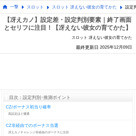
一撃
スロット
スロット 冴えない彼女の育てかた
設定
【冴えカノ】設定差・設定判別要素｜終了画面
とセリフに注目！【冴えない彼女の育てかた】
スロット 冴えない彼女の育てかた
最終更新日
2025年12月09日
目次：設定判別･推測ポイント
CZ/ボーナス初当り確率
高設定ほど優遇
CZ非経由でのボーナス当選
冴えカノチャレンジ非経由のボーナスに注目