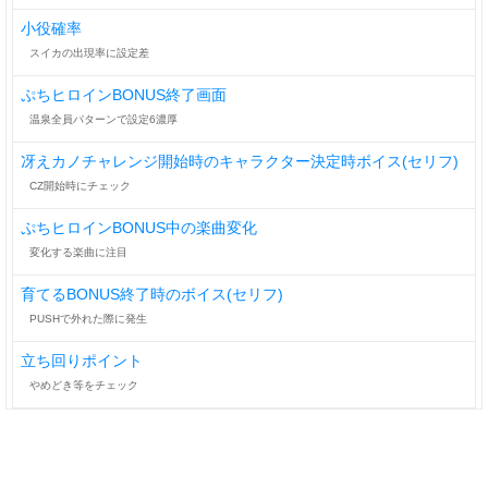
小役確率
スイカの出現率に設定差
ぷちヒロインBONUS終了画面
温泉全員パターンで設定6濃厚
冴えカノチャレンジ開始時のキャラクター決定時ボイス(セリフ)
CZ開始時にチェック
ぷちヒロインBONUS中の楽曲変化
変化する楽曲に注目
育てるBONUS終了時のボイス(セリフ)
PUSHで外れた際に発生
立ち回りポイント
やめどき等をチェック