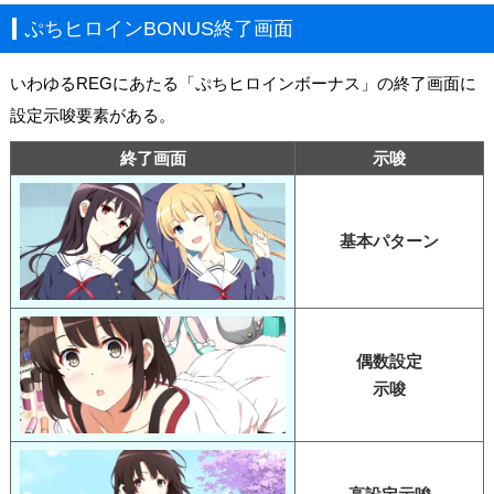
ぷちヒロインBONUS終了画面
いわゆるREGにあたる「ぷちヒロインボーナス」の終了画面に
設定示唆要素がある。
終了画面
示唆
基本パターン
偶数設定
示唆