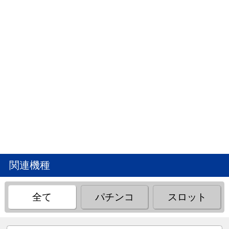
関連機種
全て
パチンコ
スロット