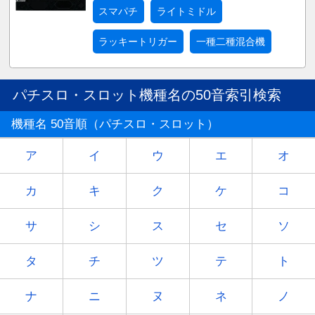
スマパチ
ライトミドル
ラッキートリガー
一種二種混合機
パチスロ・スロット機種名の50音索引検索
機種名 50音順（パチスロ・スロット）
ア
イ
ウ
エ
オ
カ
キ
ク
ケ
コ
サ
シ
ス
セ
ソ
タ
チ
ツ
テ
ト
ナ
ニ
ヌ
ネ
ノ