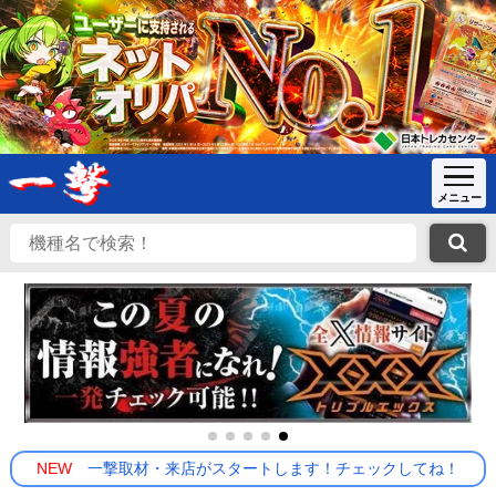
NEW
一撃取材・来店がスタートします！チェックしてね！