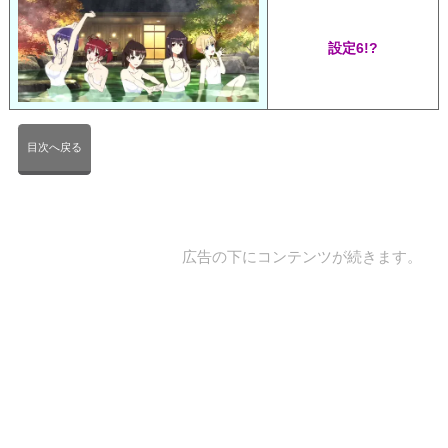
設定6!?
目次へ戻る
広告の下にコンテンツが続きます。