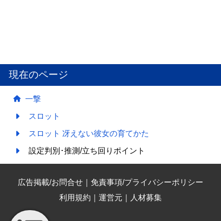
現在のページ
一撃
スロット
スロット 冴えない彼女の育てかた
設定判別･推測/立ち回りポイント
広告掲載/お問合せ
｜
免責事項/プライバシーポリシー
利用規約
｜
運営元
｜
人材募集