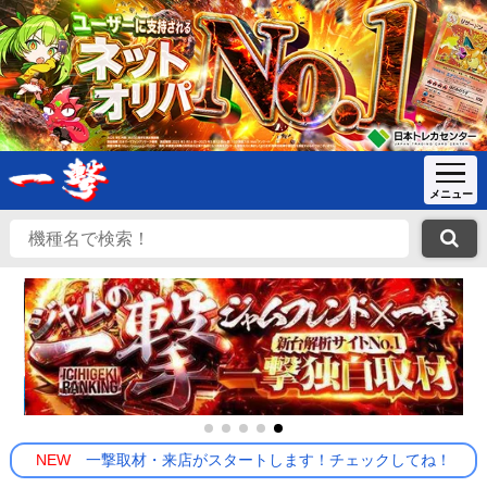
NEW
一撃取材・来店がスタートします！チェックしてね！