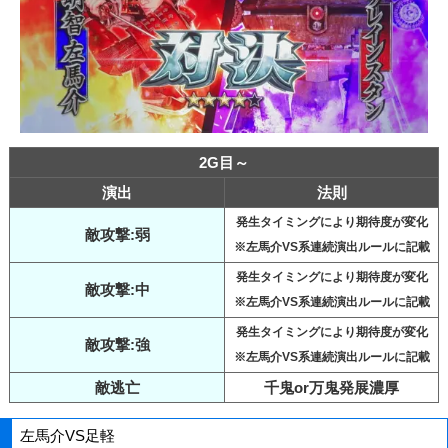
2G目～
演出
法則
発生タイミングにより期待度が変化
敵攻撃:弱
※左馬介VS系連続演出ルールに記載
発生タイミングにより期待度が変化
敵攻撃:中
※左馬介VS系連続演出ルールに記載
発生タイミングにより期待度が変化
敵攻撃:強
※左馬介VS系連続演出ルールに記載
敵逃亡
千鬼or万鬼発展濃厚
左馬介VS足軽