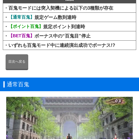
・百鬼モードには突入契機による以下の3種類が存在
・
【通常百鬼】
規定ゲーム数到達時
・
【ポイント百鬼】
規定ポイント到達時
・
【BET百鬼】
ボーナス中の“百鬼目”停止
・いずれも百鬼モード中に連続演出成功でボーナス!?
目次へ戻る
通常百鬼