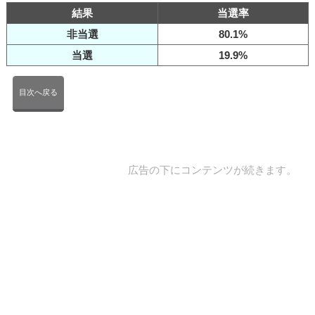
結果
当選率
非当選
80.1%
当選
19.9%
目次へ戻る
広告の下にコンテンツが続きます。