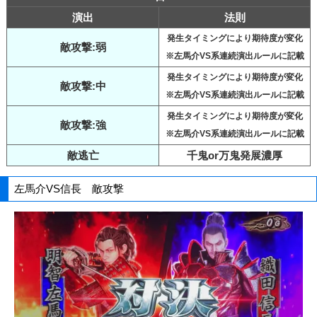
演出
法則
発生タイミングにより期待度が変化
敵攻撃:弱
※左馬介VS系連続演出ルールに記載
発生タイミングにより期待度が変化
敵攻撃:中
※左馬介VS系連続演出ルールに記載
発生タイミングにより期待度が変化
敵攻撃:強
※左馬介VS系連続演出ルールに記載
敵逃亡
千鬼or万鬼発展濃厚
左馬介VS信長 敵攻撃