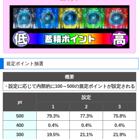
規定ポイント抽選
概要
・設定に応じて内部的に100～500の規定ポイントが設定される
設定
pt
1
2
3
500
79.3%
77.3%
75.8%
400
0.4%
0.4%
0.4%
300
19.5%
21.1%
21.9%