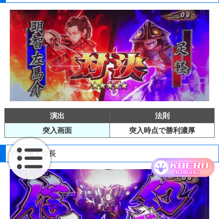
演出
法則
突入画面
突入時点で勝利濃厚
VS幻魔王信長