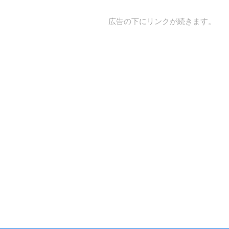
広告の下にリンクが続きます。