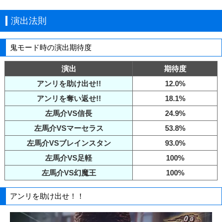
演出法則
鬼モード時の演出期待度
演出
期待度
アンリを助け出せ!!
12.0%
アンリを奪い返せ!!
18.1%
左馬介VS信長
24.9%
左馬介VSマーセラス
53.8%
左馬介VSブレインスタン
93.0%
左馬介VS足軽
100%
左馬介VS幻魔王
100%
アンリを助け出せ！！