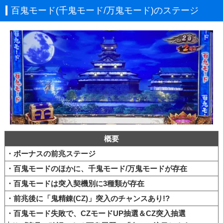
百鬼モード(千鬼モード/万鬼モード)のステージ
概要
・ボーナスの前兆ステージ
・百鬼モードのほかに、千鬼モード/万鬼モードが存在
・百鬼モードは突入契機別に3種類が存在
・前兆後に「鬼精錬(CZ)」突入のチャンスあり!?
・百鬼モード失敗で、CZモードUP抽選＆CZ突入抽選