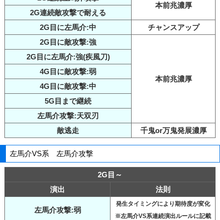
本前兆濃厚
2G連続敵攻撃で耐える
2G目に左馬介:中
チャンスアップ
2G目に敵攻撃:強
2G目に左馬介:強(疾風刀)
4G目に敵攻撃:弱
本前兆濃厚
4G目に敵攻撃:中
5G目まで継続
左馬介攻撃:天双刃
敵逃走
千鬼or万鬼発展濃厚
左馬介VS系 左馬介攻撃
2G目～
演出
法則
発生タイミングにより期待度が変化
左馬介攻撃:弱
※左馬介VS系連続演出ルールに記載