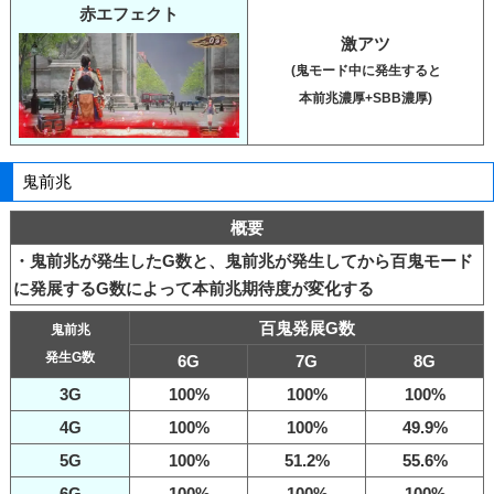
赤エフェクト
激アツ
(鬼モード中に発生すると
本前兆濃厚+SBB濃厚)
鬼前兆
概要
・鬼前兆が発生したG数と、鬼前兆が発生してから百鬼モード
に発展するG数によって本前兆期待度が変化する
百鬼発展G数
鬼前兆
発生G数
6G
7G
8G
3G
100%
100%
100%
4G
100%
100%
49.9%
5G
100%
51.2%
55.6%
6G
100%
100%
100%