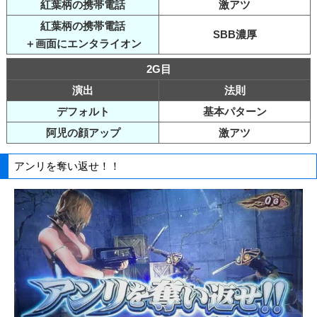
紅葉柄の携帯電話
激アツ
紅葉柄の携帯電話
SBB濃厚
＋画面にエンタライオン
2G目
演出
法則
デフォルト
基本パターン
阿児の顔アップ
激アツ
アンリを奪い返せ！！