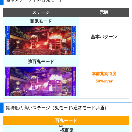
ステージ
示唆
百鬼モード
基本パターン
強百鬼モード
本前兆期待度
50%over
期待度の高いステージ（鬼モード/通常モード共通）
百鬼モード
もみじ
椛
百鬼