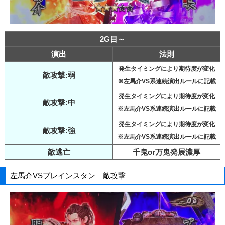
2G目～
演出
法則
発生タイミングにより期待度が変化
敵攻撃:弱
※左馬介VS系連続演出ルールに記載
発生タイミングにより期待度が変化
敵攻撃:中
※左馬介VS系連続演出ルールに記載
発生タイミングにより期待度が変化
敵攻撃:強
※左馬介VS系連続演出ルールに記載
敵逃亡
千鬼or万鬼発展濃厚
左馬介VSブレインスタン 敵攻撃