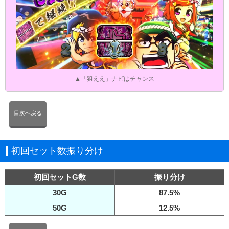
▲「狙ええ」ナビはチャンス
目次へ戻る
初回セット数振り分け
初回セットG数
振り分け
30G
87.5%
50G
12.5%