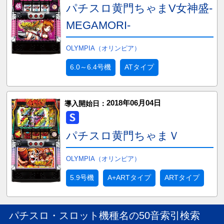
パチスロ黄門ちゃまV女神盛-
MEGAMORI-
OLYMPIA（オリンピア）
6.0～6.4号機
ATタイプ
2018年06月04日
導入開始日：
パチスロ黄門ちゃまＶ
OLYMPIA（オリンピア）
5.9号機
A+ARTタイプ
ARTタイプ
パチスロ・スロット機種名の50音索引検索