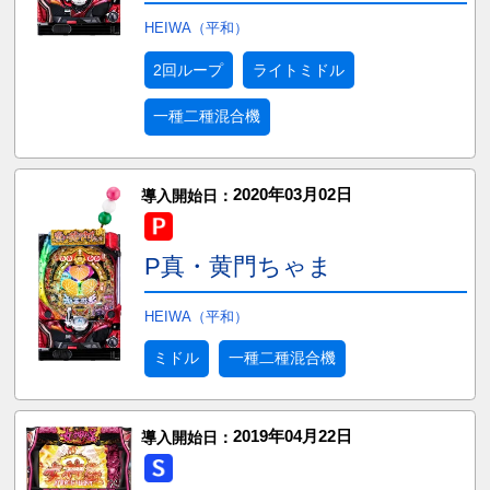
HEIWA（平和）
2回ループ
ライトミドル
一種二種混合機
2020年03月02日
導入開始日：
P真・黄門ちゃま
HEIWA（平和）
ミドル
一種二種混合機
2019年04月22日
導入開始日：