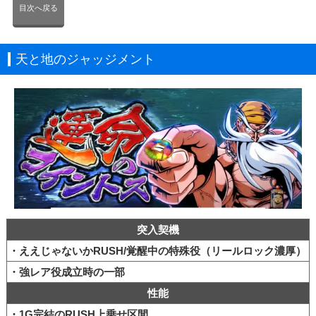
目次へ戻る
天と地のジャッジメント
突入契機
・ええじゃないかRUSH/覚醒中の特殊役（リールロック濃厚）
・強レア役成立時の一部
性能
・1G完結のRUSH上乗せ区間