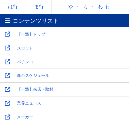
ラ
リ
ル
レ
ロ
は行
ま行
や・ら・わ行
コンテンツリスト
ワ
-
-
-
-
【一撃】トップ
スロット
パチンコ
新台スケジュール
【一撃】来店・取材
業界ニュース
メーカー