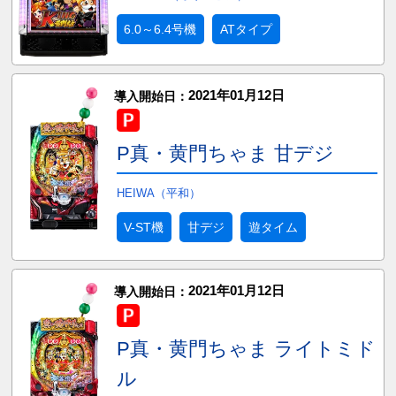
6.0～6.4号機
ATタイプ
2021年01月12日
導入開始日：
P真・黄門ちゃま 甘デジ
HEIWA（平和）
V-ST機
甘デジ
遊タイム
2021年01月12日
導入開始日：
P真・黄門ちゃま ライトミド
ル