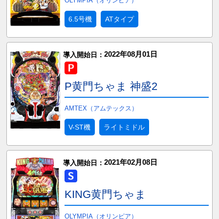
OLYMPIA（オリンピア）
6.5号機
ATタイプ
2022年08月01日
導入開始日：
P黄門ちゃま 神盛2
AMTEX（アムテックス）
V-ST機
ライトミドル
2021年02月08日
導入開始日：
KING黄門ちゃま
OLYMPIA（オリンピア）