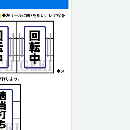
奨
◆左リールに白7を狙い、レア役を
◆ス
実行しよう。