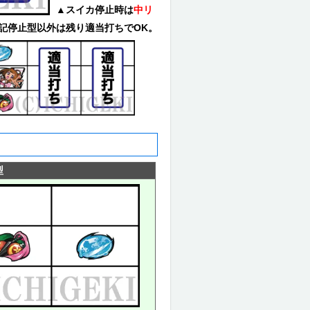
▲スイカ停止時は
中リ
記停止型以外は残り適当打ちでOK。
型