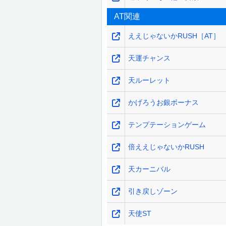
AT関連
ええじゃないかRUSH［AT］
天運チャンス
天ルーレット
かげろうお銀ボーナス
テンプテーションゲーム
倍ええじゃないかRUSH
天カーニバル
引き戻しゾーン
天使ST