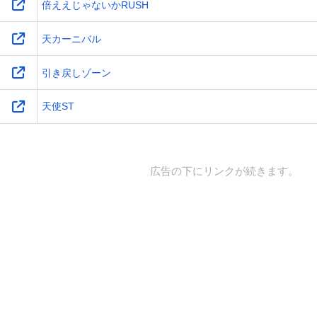
倍ええじゃないかRUSH
天カーニバル
引き戻しゾーン
天使ST
広告の下にリンクが続きます。