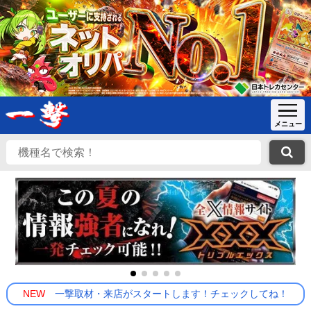
NEW
一撃取材・来店がスタートします！チェックしてね！