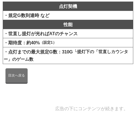
点灯契機
・規定G数到達時 など
性能
・世直し提灯が光ればATのチャンス
・期待度：約40%
（設定1）
・点灯までの最大規定G数：310G
└提灯下の「世直しカウンタ
ー」のゲーム数
目次へ戻る
広告の下にコンテンツが続きます。