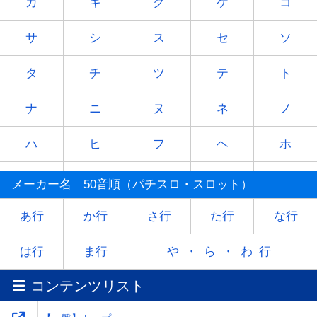
カ
キ
ク
ケ
コ
サ
シ
ス
セ
ソ
タ
チ
ツ
テ
ト
ナ
ニ
ヌ
ネ
ノ
ハ
ヒ
フ
ヘ
ホ
マ
ミ
ム
メ
モ
メーカー名 50音順（パチスロ・スロット）
ヤ
-
ユ
-
ヨ
あ行
か行
さ行
た行
な行
ラ
リ
ル
レ
ロ
は行
ま行
や・ら・わ行
コンテンツリスト
ワ
-
-
-
-