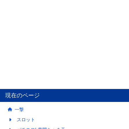
現在のページ
一撃
スロット