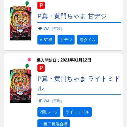
P真・黄門ちゃま 甘デジ
HEIWA（平和）
V-ST機
甘デジ
遊タイム
2021年01月12日
導入開始日：
P真・黄門ちゃま ライトミド
ル
HEIWA（平和）
2回ループ
ライトミドル
一種二種混合機