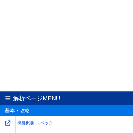
解析ページMENU
基本・攻略
機種概要･スペック