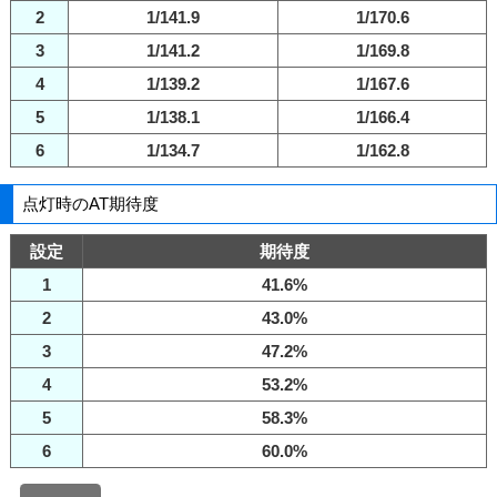
2
1/141.9
1/170.6
3
1/141.2
1/169.8
4
1/139.2
1/167.6
5
1/138.1
1/166.4
6
1/134.7
1/162.8
点灯時のAT期待度
設定
期待度
1
41.6%
2
43.0%
3
47.2%
4
53.2%
5
58.3%
6
60.0%