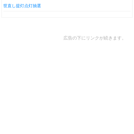
世直し提灯点灯抽選
広告の下にリンクが続きます。