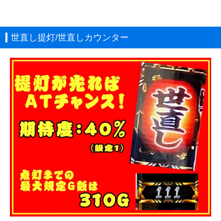
世直し提灯/世直しカウンター