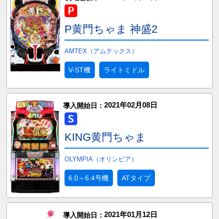
P黄門ちゃま 神盛2
AMTEX（アムテックス）
V-ST機
ライトミドル
2021年02月08日
導入開始日：
KING黄門ちゃま
OLYMPIA（オリンピア）
6.0～6.4号機
ATタイプ
2021年01月12日
導入開始日：