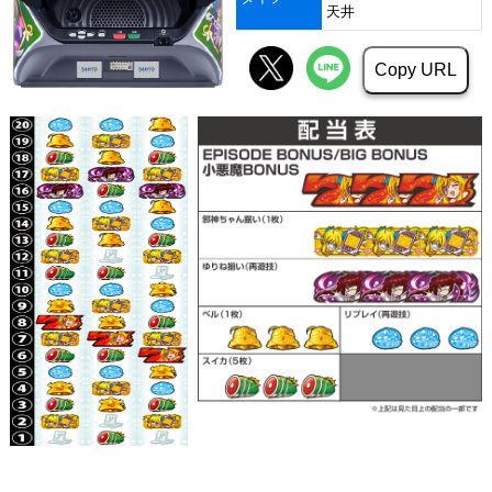
天井
Copy URL