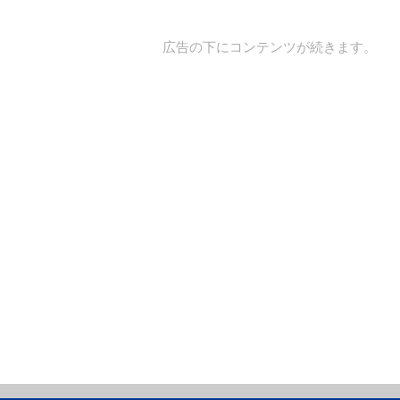
邪神ちゃんす［特化ゾーン①］を更新！
広告の下にコンテンツが続きます。
2026-08-07
人生シアター［AT］を更新！
2026-08-07
ビッグボーナス［BB］を更新！
2026-08-07
小悪魔ボーナス［RB］を更新！
2026-08-07
ボーナス決定ゾーン（確定画面）を更新！
2026-08-07
怒りポイントを更新！
2026-08-07
3戦突破ゆりねバトル［CZ②］を更新！