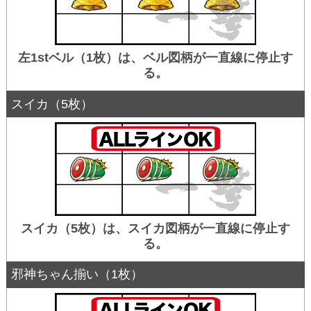
左1stベル（1枚）は、ベル図柄が一直線に停止す
る。
スイカ（5枚）
スイカ（5枚）は、スイカ図柄が一直線に停止す
る。
邪神ちゃん揃い（1枚）