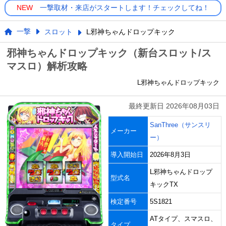
NEW
一撃取材・来店がスタートします！チェックしてね！
一撃
スロット
L邪神ちゃんドロップキック
邪神ちゃんドロップキック（新台スロット/ス
マスロ）解析攻略
L邪神ちゃんドロップキック
最終更新日
2026年08月03日
SanThree（サンスリ
メーカー
ー）
導入開始日
2026年8月3日
L邪神ちゃんドロップ
型式名
キックTX
検定番号
5S1821
ATタイプ、スマスロ、
タイプ