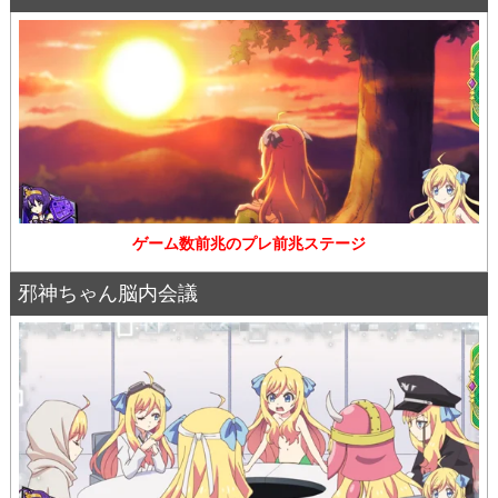
ゲーム数前兆のプレ前兆ステージ
邪神ちゃん脳内会議