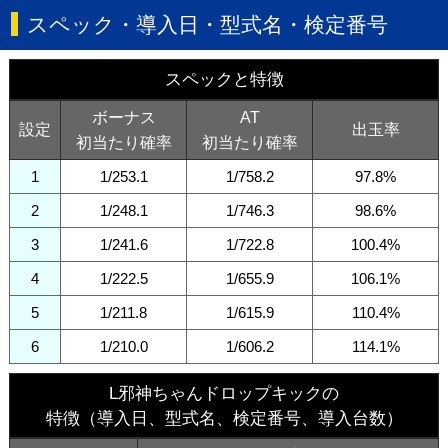
スペック・導入日・型式名・検定番号
2026-08-07
ちゃんすだヨ！全員集合［CZ①］を更新！
スペックと特徴
2026-08-07
とつぜんうれしいちゃんす（SUPER）/とってもうれしいちゃん
ボーナス
AT
設定
出玉率
すを更新！
初当たり確率
初当たり確率
1
1/253.1
1/758.2
97.8%
2026-08-07
規定ゲーム数による抽選（モード/ゾーン）を更新！
2
1/248.1
1/746.3
98.6%
3
1/241.6
1/722.8
100.4%
2026-08-07
規定ラインポイントによる抽選（CZ抽選）を更新！
4
1/222.5
1/655.9
106.1%
5
1/211.8
1/615.9
110.4%
2026-08-07
基本のゲーム性/ちゃんすラインシステム/通常時のステージを更
6
1/210.0
1/606.2
114.1%
新！
L邪神ちゃんドロップキックの
2026-08-07
特徴（導入日、型式名、検定番号、導入台数）
ゲーム性カスタム（スピンフラッシュなど）を更新！