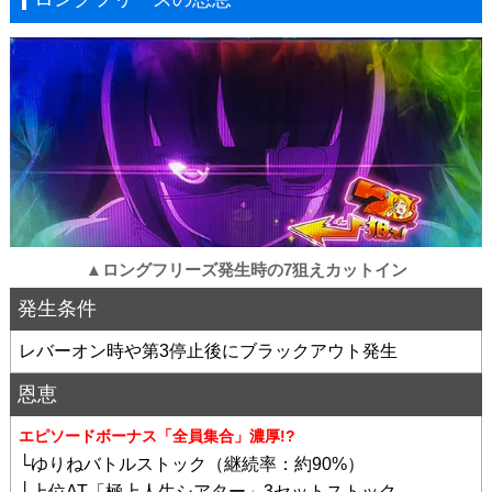
▲ロングフリーズ発生時の7狙えカットイン
発生条件
レバーオン時や第3停止後にブラックアウト発生
恩恵
エピソードボーナス「全員集合」濃厚!?
└ゆりねバトルストック（継続率：約90%）
└上位AT「極上人生シアター」3セットストック