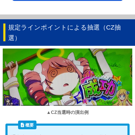
規定ラインポイントによる抽選（CZ抽
選）
▲CZ当選時の演出例