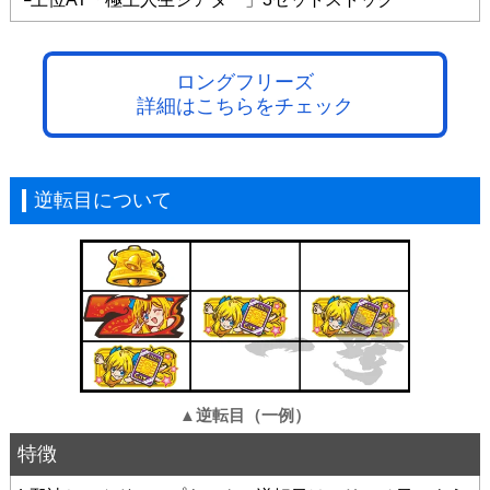
ロングフリーズ
詳細はこちらをチェック
逆転目について
▲逆転目（一例）
特徴