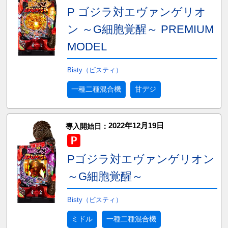
P ゴジラ対エヴァンゲリオ
ン ～G細胞覚醒～ PREMIUM
MODEL
Bisty（ビスティ）
一種二種混合機
甘デジ
2022年12月19日
導入開始日：
Pゴジラ対エヴァンゲリオン
～G細胞覚醒～
Bisty（ビスティ）
ミドル
一種二種混合機