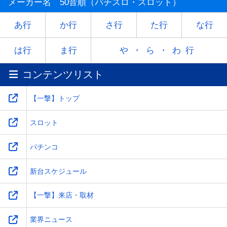
メーカー名 50音順（パチスロ・スロット）
ヤ
-
ユ
-
ヨ
あ行
か行
さ行
た行
な行
ラ
リ
ル
レ
ロ
は行
ま行
や・ら・わ行
コンテンツリスト
ワ
-
-
-
-
【一撃】トップ
スロット
パチンコ
新台スケジュール
【一撃】来店・取材
業界ニュース