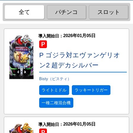
全て
パチンコ
スロット
2026年01月05日
導入開始日：
P ゴジラ対エヴァンゲリオ
ン2 超デカシルバー
Bisty（ビスティ）
ライトミドル
ラッキートリガー
一種二種混合機
2026年01月05日
導入開始日：