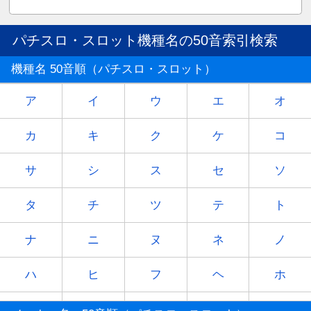
パチスロ・スロット機種名の50音索引検索
機種名 50音順（パチスロ・スロット）
ア
イ
ウ
エ
オ
カ
キ
ク
ケ
コ
サ
シ
ス
セ
ソ
タ
チ
ツ
テ
ト
ナ
ニ
ヌ
ネ
ノ
ハ
ヒ
フ
ヘ
ホ
マ
ミ
ム
メ
モ