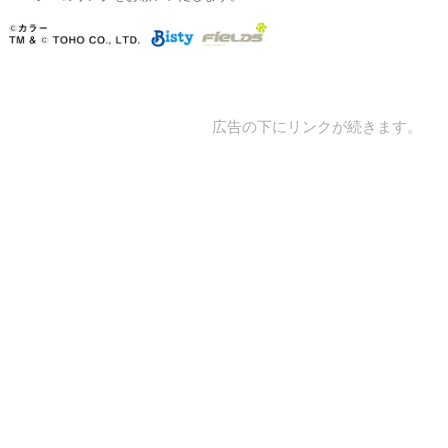
広告の下にリンクが続きます。