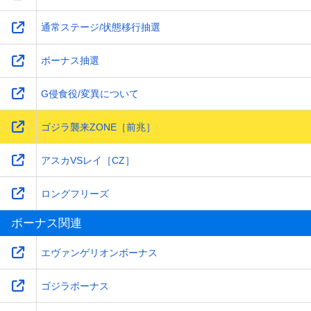
通常ステージ/状態移行抽選
ボーナス抽選
G侵食役/変異について
ゴジラ襲来ZONE［前兆］
アスカVSレイ［CZ］
ロングフリーズ
ボーナス関連
エヴァンゲリオンボーナス
ゴジラボーナス