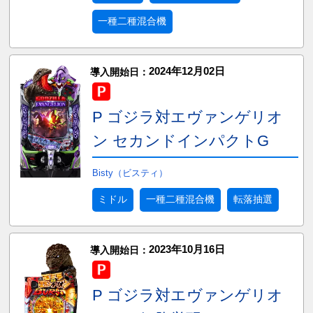
一種二種混合機
2024年12月02日
導入開始日：
P ゴジラ対エヴァンゲリオ
ン セカンドインパクトG
Bisty（ビスティ）
ミドル
一種二種混合機
転落抽選
2023年10月16日
導入開始日：
P ゴジラ対エヴァンゲリオ