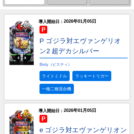
2026年01月05日
導入開始日：
P ゴジラ対エヴァンゲリオ
ン2 超デカシルバー
Bisty（ビスティ）
ライトミドル
ラッキートリガー
一種二種混合機
2026年01月05日
導入開始日：
e ゴジラ対エヴァンゲリオン