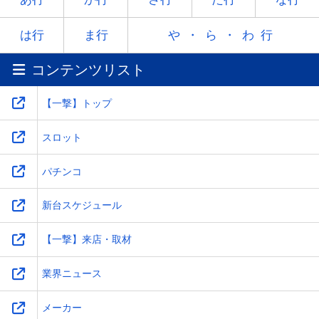
ラ
リ
ル
レ
ロ
は行
ま行
や・ら・わ行
コンテンツリスト
ワ
-
-
-
-
【一撃】トップ
スロット
パチンコ
新台スケジュール
【一撃】来店・取材
業界ニュース
メーカー