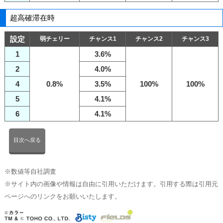
超高確滞在時
設定
弱チェリー
チャンス1
チャンス2
チャンス3
1
3.6%
2
4.0%
4
0.8%
3.5%
100%
100%
5
4.1%
6
4.1%
目次へ戻る
※数値等自社調査
※サイト内の画像や情報は自由に引用いただけます。引用する際は引用元
ページへのリンクをお願いいたします。