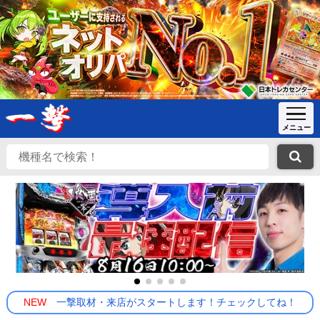
NEW
一撃取材・来店がスタートします！チェックしてね！