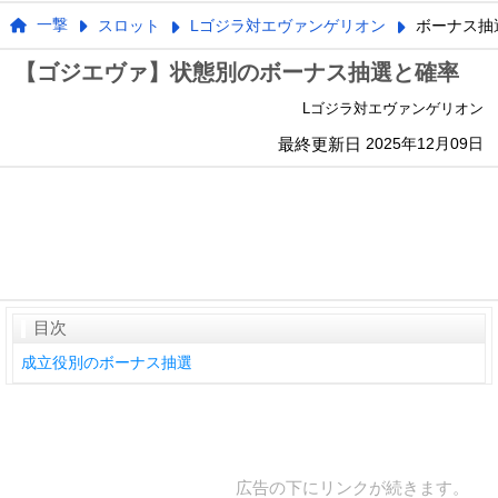
一撃
スロット
Lゴジラ対エヴァンゲリオン
ボーナス抽
【ゴジエヴァ】状態別のボーナス抽選と確率
Lゴジラ対エヴァンゲリオン
最終更新日
2025年12月09日
目次
成立役別のボーナス抽選
広告の下にリンクが続きます。