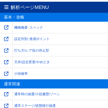
解析ページMENU
基本・攻略
機種概要･スペック
設定判別･推測ポイント
打ち方/レア役の停止型
天井/設定変更/やめどき
小役確率
通常関連
通常時の抽選/小役履歴/ゾーン
通常ステージ/状態移行抽選