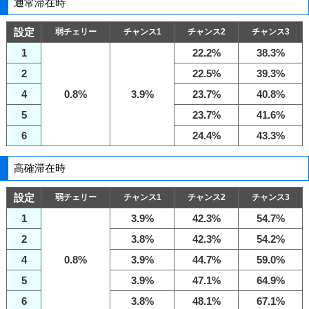
通常滞在時
設定
弱チェリー
チャンス1
チャンス2
チャンス3
1
22.2%
38.3%
2
22.5%
39.3%
4
0.8%
3.9%
23.7%
40.8%
5
23.7%
41.6%
6
24.4%
43.3%
高確滞在時
設定
弱チェリー
チャンス1
チャンス2
チャンス3
1
3.9%
42.3%
54.7%
2
3.8%
42.3%
54.2%
4
0.8%
3.9%
44.7%
59.0%
5
3.9%
47.1%
64.9%
6
3.8%
48.1%
67.1%