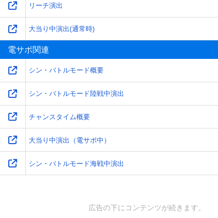
リーチ演出
大当り中演出(通常時)
電サポ関連
シン・バトルモード概要
シン・バトルモード陸戦中演出
チャンスタイム概要
大当り中演出（電サポ中）
シン・バトルモード海戦中演出
広告の下にコンテンツが続きます。