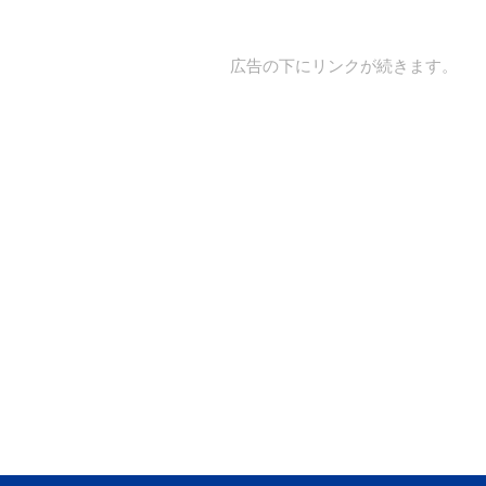
広告の下にリンクが続きます。