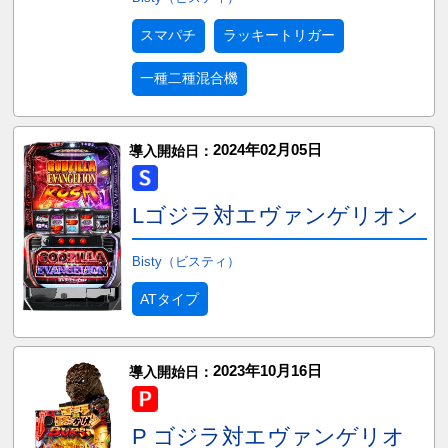
スマパチ
ラッキートリガー
一種二種混合機
2024年02月05日
導入開始日：
Lゴジラ対エヴァンゲリオン
Bisty（ビスティ）
ATタイプ
2023年10月16日
導入開始日：
P ゴジラ対エヴァンゲリオ