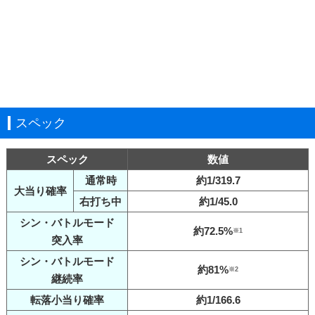
スペック
スペック
数値
通常時
約1/319.7
大当り確率
右打ち中
約1/45.0
シン・バトルモード
約72.5%
※1
突入率
シン・バトルモード
約81%
※2
継続率
転落小当り確率
約1/166.6