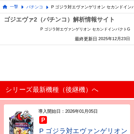
一撃
パチンコ
P ゴジラ対エヴァンゲリオン セカンドイン
ゴジエヴァ2（パチンコ）解析情報サイト
P ゴジラ対エヴァンゲリオン セカンドインパクトG
最終更新日
2025年12月23日
シリーズ最新機種（後継機）へ
導入開始日：
2026年01月05日
P ゴジラ対エヴァンゲリオン