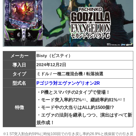
メーカー
Bisty（ビスティ）
導入日
2024年12月2日
タイプ
ミドル / 一種二種混合機 / 転落抽選
型式名
Pゴジラ対エヴァンゲリオン2R
・P機とスマパチの2タイプで登場！
・モード突入率約72%
、継続率約81%
！
※1
※2
特徴
・モード中の大当りはALL約1500個!?
・エヴァの法則を継承しつつ、演出はすべて新
規作成！
※1 ST突入割合約59%に時短100回での引き戻し率約26.9%と残保留での引き戻