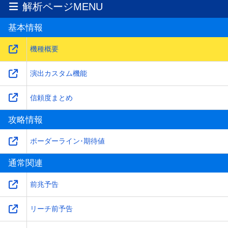
解析ページMENU
基本情報
機種概要
演出カスタム機能
信頼度まとめ
攻略情報
ボーダーライン･期待値
通常関連
前兆予告
リーチ前予告