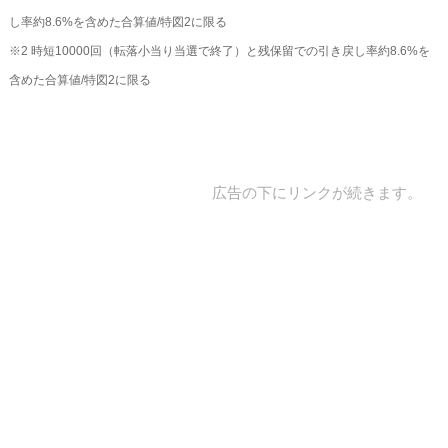
し率約8.6%を含めた合算値/特図2に限る
※2 時短10000回（転落小当り当選で終了）と残保留での引き戻し率約8.6%を
含めた合算値/特図2に限る
広告の下にリンクが続きます。