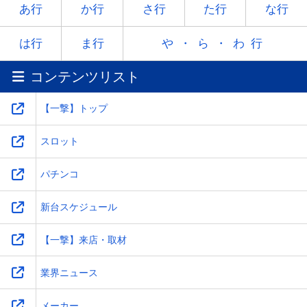
ヤ
-
ユ
-
ヨ
あ行
か行
さ行
た行
な行
ラ
リ
ル
レ
ロ
は行
ま行
や・ら・わ行
コンテンツリスト
ワ
-
-
-
-
【一撃】トップ
スロット
パチンコ
新台スケジュール
【一撃】来店・取材
業界ニュース
メーカー