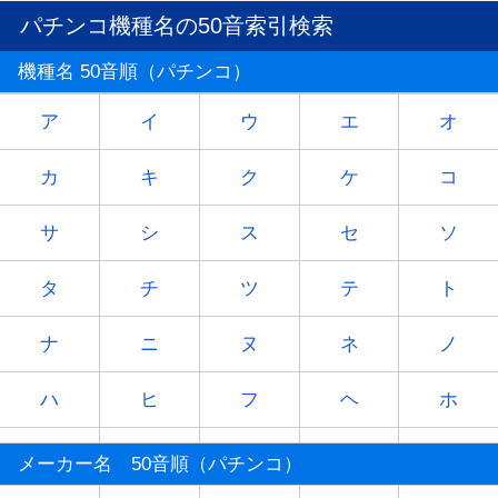
パチンコ機種名の50音索引検索
機種名 50音順（パチンコ）
ア
イ
ウ
エ
オ
カ
キ
ク
ケ
コ
サ
シ
ス
セ
ソ
タ
チ
ツ
テ
ト
ナ
ニ
ヌ
ネ
ノ
ハ
ヒ
フ
ヘ
ホ
マ
ミ
ム
メ
モ
メーカー名 50音順（パチンコ）