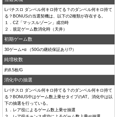
Lパチスロ ダンベル何キロ持てる？のダンベル何キロ持て
る？BONUSの当選契機は、以下の2種類が存在する。
１．CZ「マッスルゾーン」成功時
２．規定ゲーム数消化時（天井）
初期ゲーム数
30ゲーム+α （50Gの継続保証あり!?）
純増枚数
約8.5枚/G
消化中の抽選
Lパチスロ ダンベル何キロ持てる？のダンベル何キロ持て
る？BONUS中はゲーム数上乗せタイプのAT。消化中は以
下の抽選を行っている。
１．レア役によるゲーム数上乗せ抽選
２．レア役チャンス成功によるゲーム数上乗せ抽選