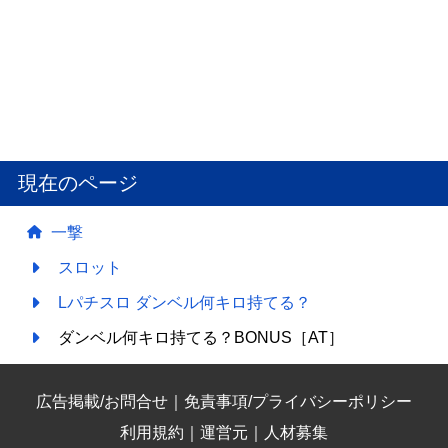
現在のページ
一撃
スロット
Lパチスロ ダンベル何キロ持てる？
ダンベル何キロ持てる？BONUS［AT］
広告掲載/お問合せ
｜
免責事項/プライバシーポリシー
利用規約
｜
運営元
｜
人材募集