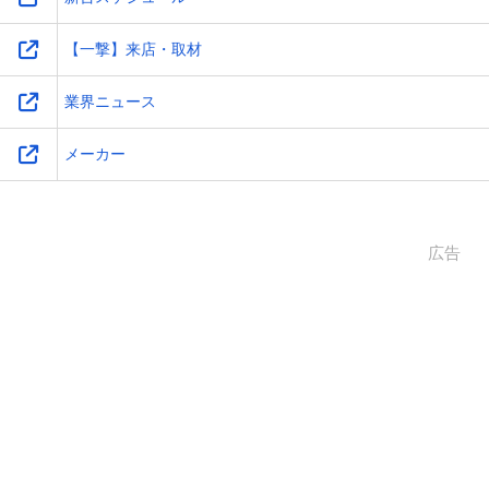
【一撃】来店・取材
業界ニュース
メーカー
広告