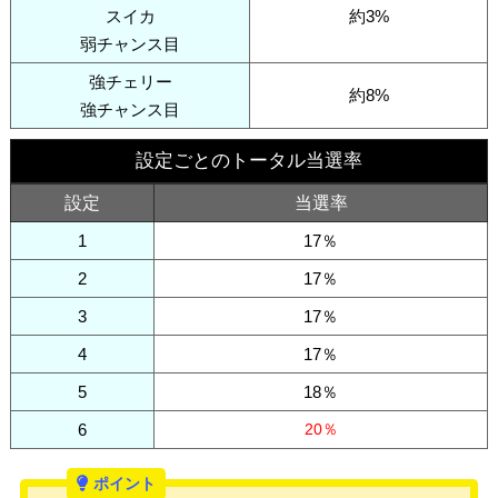
スイカ
約3%
弱チャンス目
強チェリー
約8%
強チャンス目
設定ごとのトータル当選率
設定
当選率
1
17％
2
17％
3
17％
4
17％
5
18％
6
20％