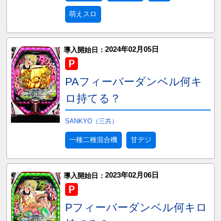
萌えスロ
2024年02月05日
導入開始日：
PAフィーバーダンベル何キ
ロ持てる？
SANKYO（三共）
一種二種混合機
甘デジ
2023年02月06日
導入開始日：
Pフィーバーダンベル何キロ