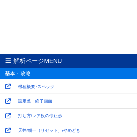
解析ページMENU
基本・攻略
機種概要･スペック
設定差・終了画面
打ち方/レア役の停止形
天井/朝一（リセット）/やめどき