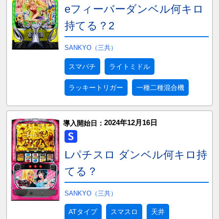
eフィーバーダンベル何キロ
持てる？2
SANKYO（三共）
スマパチ
ライトミドル
ラッキートリガー
一種二種混合機
2024年12月16日
導入開始日：
Lパチスロ ダンベル何キロ持
てる？
SANKYO（三共）
ATタイプ
スマスロ
天井