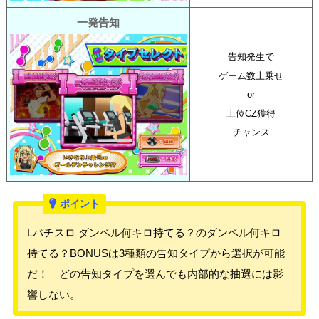
一発告知
告知発生で
ゲーム数上乗せ
or
上位CZ獲得
チャンス
Lパチスロ ダンベル何キロ持てる？のダンベル何キロ
持てる？BONUSは3種類の告知タイプから選択が可能
だ！ どの告知タイプを選んでも内部的な抽選には影
響しない。