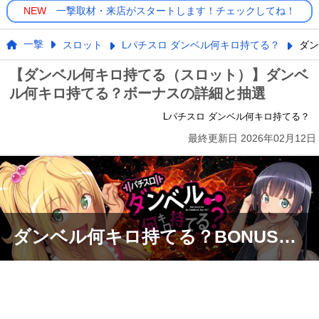
NEW
一撃取材・来店がスタートします！チェックしてね！
一撃
スロット
Lパチスロ ダンベル何キロ持てる？
ダン
【ダンベル何キロ持てる（スロット）】ダンベ
ル何キロ持てる？ボーナスの詳細と抽選
Lパチスロ ダンベル何キロ持てる？
最終更新日
2026年02月12日
ダンベル何キロ持てる？BONUS［AT］