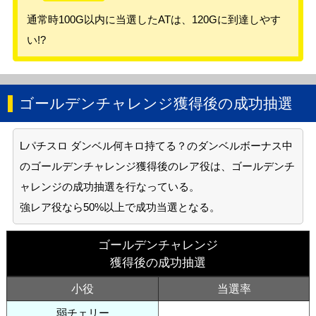
通常時100G以内に当選したATは、120Gに到達しやす
い!?
ゴールデンチャレンジ獲得後の成功抽選
Lパチスロ ダンベル何キロ持てる？のダンベルボーナス中
のゴールデンチャレンジ獲得後のレア役は、ゴールデンチ
ャレンジの成功抽選を行なっている。
強レア役なら50%以上で成功当選となる。
ゴールデンチャレンジ
獲得後の成功抽選
小役
当選率
弱チェリー