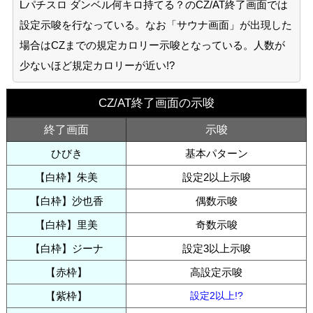
Lパチスロ ダンベル何キロ持てる？のCZ/AT終了画面では
設定示唆を行なっている。なお「サウナ画面」が出現した
場合はCZまでの規定カロリー示唆となっている。人数が
少ないほど規定カロリーが近い!?
CZ/AT終了画面の示唆
終了画面
示唆
ひびき
基本パターン
【白枠】朱美
設定2以上示唆
【白枠】沙也香
偶数示唆
【白枠】里美
奇数示唆
【白枠】ジーナ
設定3以上示唆
【赤枠】
高設定示唆
【紫枠】
設定2以上!?