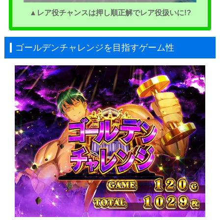
▲
レア役チャンスは押し順正解でレア役扱いに!?
ゴールデンチャレンジを目指すゲーム性