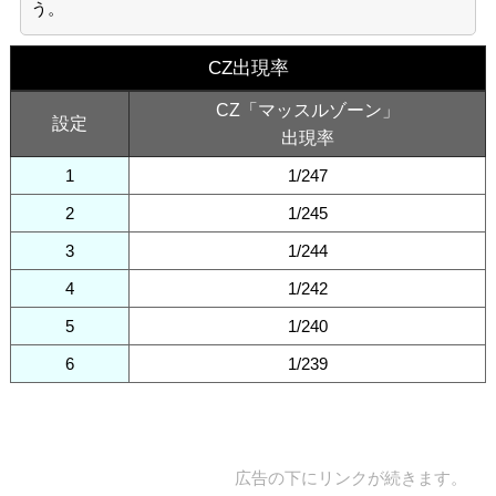
う。
CZ出現率
CZ「マッスルゾーン」
設定
出現率
1
1/247
2
1/245
3
1/244
4
1/242
5
1/240
6
1/239
広告の下にリンクが続きます。