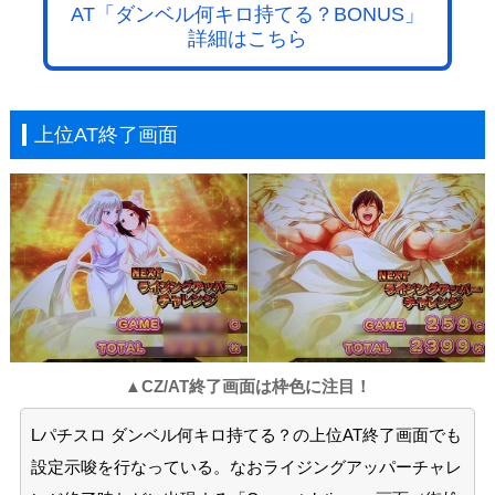
AT「ダンベル何キロ持てる？BONUS」
詳細はこちら
上位AT終了画面
▲
CZ/AT終了画面は枠色に注目！
Lパチスロ ダンベル何キロ持てる？の上位AT終了画面でも
設定示唆を行なっている。なおライジングアッパーチャレ