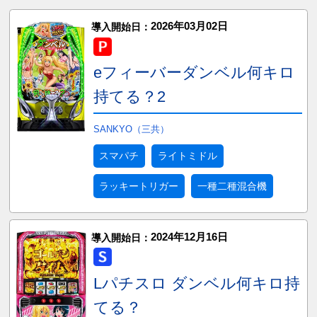
2026年03月02日
導入開始日：
eフィーバーダンベル何キロ
持てる？2
SANKYO（三共）
スマパチ
ライトミドル
ラッキートリガー
一種二種混合機
2024年12月16日
導入開始日：
Lパチスロ ダンベル何キロ持
てる？