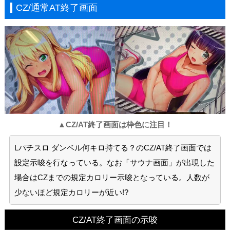
CZ/通常AT終了画面
▲
CZ/AT終了画面は枠色に注目！
Lパチスロ ダンベル何キロ持てる？のCZ/AT終了画面では
設定示唆を行なっている。なお「サウナ画面」が出現した
場合はCZまでの規定カロリー示唆となっている。人数が
少ないほど規定カロリーが近い!?
CZ/AT終了画面の示唆