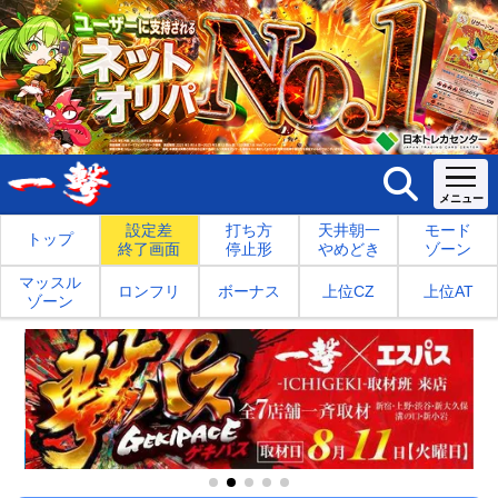
設定差
打ち方
天井朝一
モード
トップ
終了画面
停止形
やめどき
ゾーン
マッスル
ロンフリ
ボーナス
上位CZ
上位AT
ゾーン