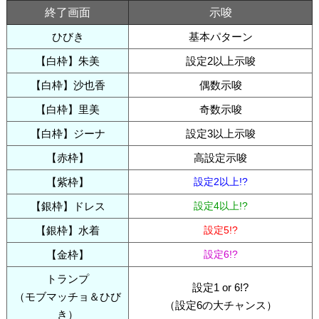
終了画面
示唆
ひびき
基本パターン
【白枠】朱美
設定2以上示唆
【白枠】沙也香
偶数示唆
【白枠】里美
奇数示唆
【白枠】ジーナ
設定3以上示唆
【赤枠】
高設定示唆
【紫枠】
設定2以上!?
【銀枠】ドレス
設定4以上!?
【銀枠】水着
設定5!?
【金枠】
設定6!?
トランプ
設定1 or 6!?
（モブマッチョ＆ひび
（設定6の大チャンス）
き）