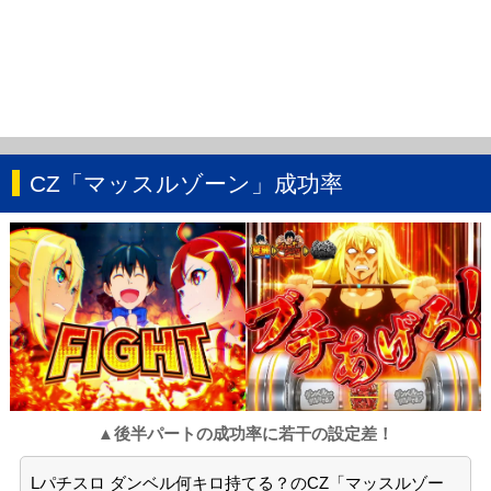
CZ「マッスルゾーン」成功率
▲
後半パートの成功率に若干の設定差！
Lパチスロ ダンベル何キロ持てる？のCZ「マッスルゾー