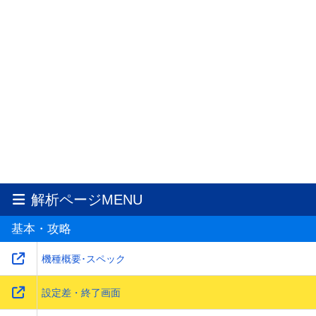
解析ページMENU
基本・攻略
機種概要･スペック
設定差・終了画面