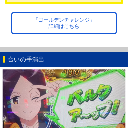
「ゴールデンチャレンジ」
詳細はこちら
合いの手演出