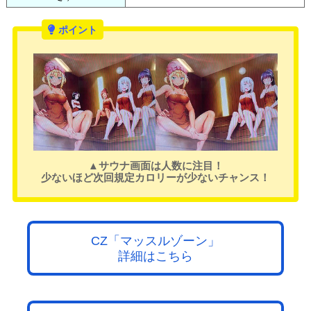
▲
サウナ画面は人数に注目！
少ないほど次回規定カロリーが少ないチャンス！
CZ「マッスルゾーン」
詳細はこちら