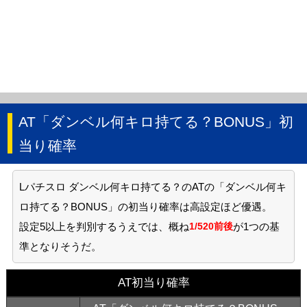
AT「ダンベル何キロ持てる？BONUS」初
当り確率
Lパチスロ ダンベル何キロ持てる？のATの「ダンベル何キ
ロ持てる？BONUS」の初当り確率は高設定ほど優遇。
設定5以上を判別するうえでは、概ね
1/520前後
が1つの基
準となりそうだ。
AT初当り確率