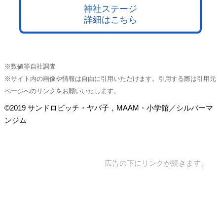
神社ステージ
詳細はこちら
※数値等自社調査
※サイト内の画像や情報は自由に引用いただけます。引用する際は引用元
ページへのリンクをお願いいたします。
©2019 サンドロビッチ・ヤバ子，MAAM・小学館／シルバーマ
ンジム
広告の下にリンクが続きます。