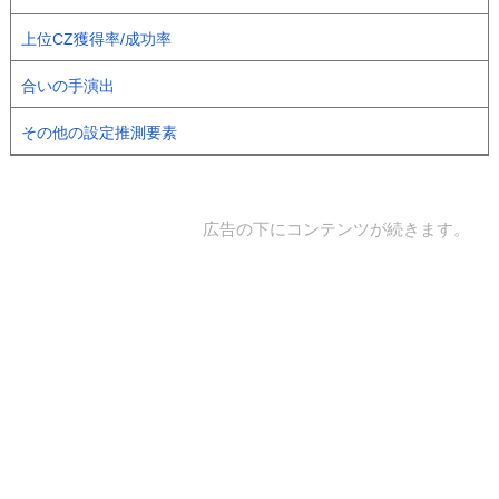
上位CZ獲得率/成功率
合いの手演出
その他の設定推測要素
広告の下にコンテンツが続きます。