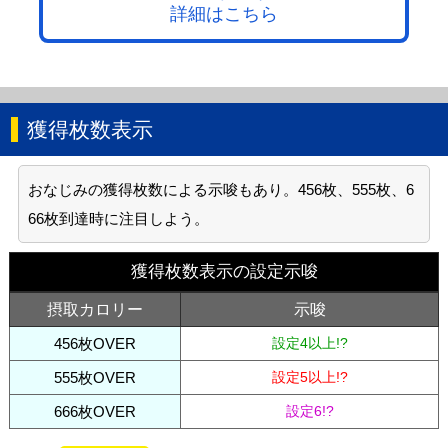
詳細はこちら
獲得枚数表示
おなじみの獲得枚数による示唆もあり。456枚、555枚、6
66枚到達時に注目しよう。
獲得枚数表示の設定示唆
摂取カロリー
示唆
456枚OVER
設定4以上!?
555枚OVER
設定5以上!?
666枚OVER
設定6!?