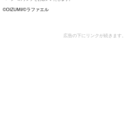
©OIZUMI/©ラファエル
広告の下にリンクが続きます。