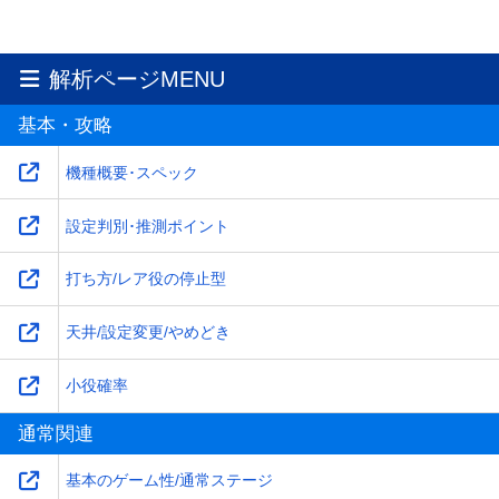
解析ページMENU
基本・攻略
機種概要･スペック
設定判別･推測ポイント
打ち方/レア役の停止型
天井/設定変更/やめどき
小役確率
通常関連
基本のゲーム性/通常ステージ