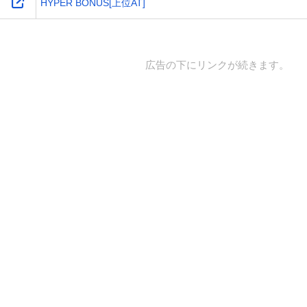
HYPER BONUS[上位AT]
広告の下にリンクが続きます。