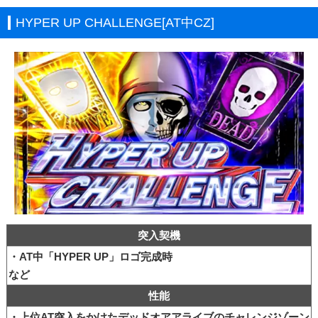
HYPER UP CHALLENGE[AT中CZ]
突入契機
・AT中「HYPER UP」ロゴ完成時
など
性能
・上位AT突入をかけたデッドオアアライブのチャレンジゾーン