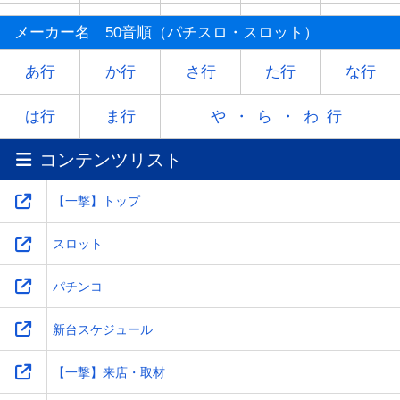
マ
ミ
ム
メ
モ
メーカー名 50音順（パチスロ・スロット）
ヤ
-
ユ
-
ヨ
あ行
か行
さ行
た行
な行
ラ
リ
ル
レ
ロ
は行
ま行
や・ら・わ行
コンテンツリスト
ワ
-
-
-
-
【一撃】トップ
スロット
パチンコ
新台スケジュール
【一撃】来店・取材