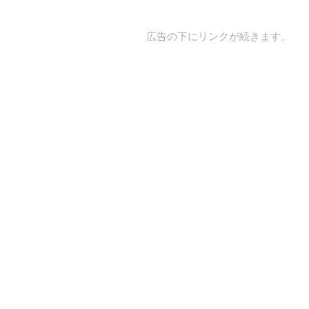
広告の下にリンクが続きます。