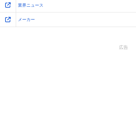
業界ニュース
メーカー
広告