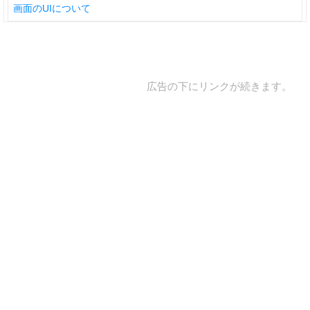
画面のUIについて
広告の下にリンクが続きます。