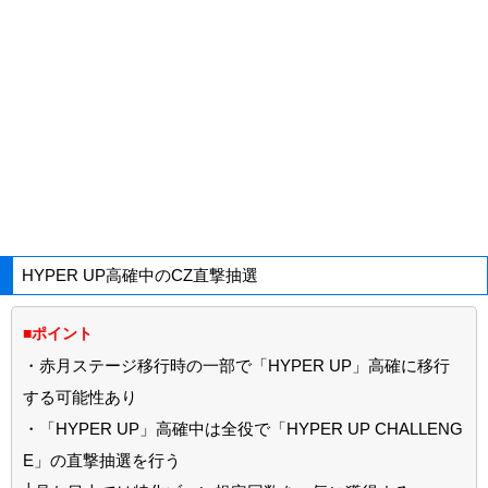
HYPER UP高確中のCZ直撃抽選
■ポイント
・赤月ステージ移行時の一部で「HYPER UP」高確に移行
する可能性あり
・「HYPER UP」高確中は全役で「HYPER UP CHALLENG
E」の直撃抽選を行う