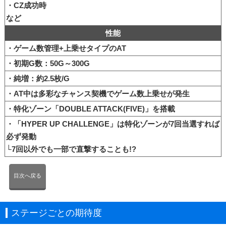
・CZ成功時
など
性能
・ゲーム数管理+上乗せタイプのAT
・初期G数：50G～300G
・純増：約2.5枚/G
・AT中は多彩なチャンス契機でゲーム数上乗せが発生
・特化ゾーン「DOUBLE ATTACK(FIVE)」を搭載
・「HYPER UP CHALLENGE」は特化ゾーンが7回当選すれば
必ず発動
└7回以外でも一部で直撃することも!?
目次へ戻る
ステージごとの期待度