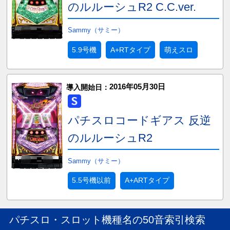
のルルーシュR2 C.C.ver.
Sammy（サミー）
5.9号機
A+RTタイプ
萌えスロ
2016年05月30日
導入開始日：
パチスロコードギアス 反逆
のルルーシュR2
Sammy（サミー）
5.5号機以前
A+ARTタイプ
パチスロ・スロット機種名の50音索引検索