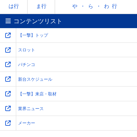
ラ
リ
ル
レ
ロ
は行
ま行
や・ら・わ行
コンテンツリスト
ワ
-
-
-
-
【一撃】トップ
スロット
パチンコ
新台スケジュール
【一撃】来店・取材
業界ニュース
メーカー