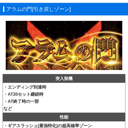
アラムの門[引き戻しゾーン]
突入契機
・エンディング到達時
・AT20セット継続時
・AT終了時の一部
など
性能
・ギアスラッシュ[最強特化]の超高確率ゾーン