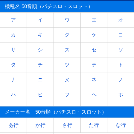
機種名 50音順（パチスロ・スロット）
ア
イ
ウ
エ
オ
カ
キ
ク
ケ
コ
サ
シ
ス
セ
ソ
タ
チ
ツ
テ
ト
ナ
ニ
ヌ
ネ
ノ
ハ
ヒ
フ
ヘ
ホ
マ
ミ
ム
メ
モ
メーカー名 50音順（パチスロ・スロット）
ヤ
-
ユ
-
ヨ
あ行
か行
さ行
た行
な行