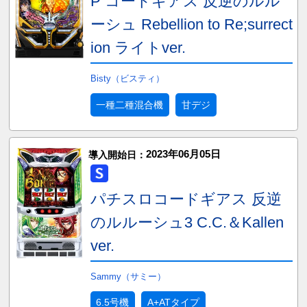
P コードギアス 反逆のルル
ーシュ Rebellion to Re;surrect
ion ライトver.
Bisty（ビスティ）
一種二種混合機
甘デジ
2023年06月05日
導入開始日：
パチスロコードギアス 反逆
のルルーシュ3 C.C.＆Kallen
ver.
Sammy（サミー）
6.5号機
A+ATタイプ