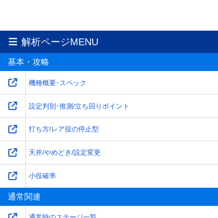
解析ページMENU
基本・攻略
機種概要･スペック
設定判別･推測/立ち回りポイント
打ち方/レア役の停止型
天井/やめどき/設定変更
小役確率
通常関連
通常時のステージ一覧