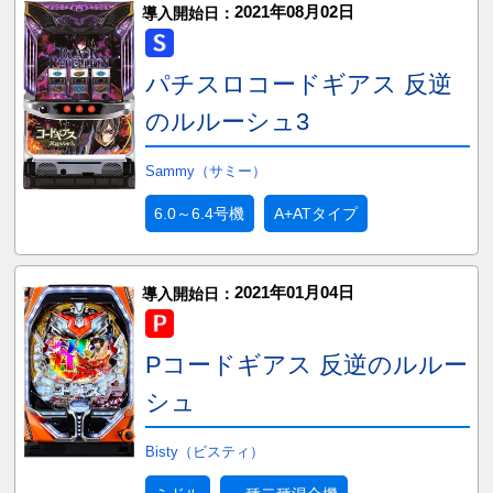
2021年08月02日
導入開始日：
パチスロコードギアス 反逆
のルルーシュ3
Sammy（サミー）
6.0～6.4号機
A+ATタイプ
2021年01月04日
導入開始日：
Pコードギアス 反逆のルルー
シュ
Bisty（ビスティ）