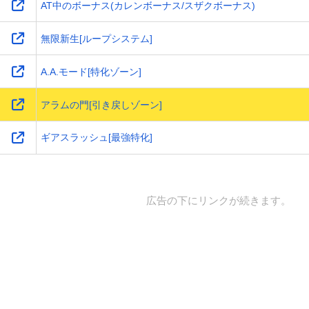
AT中のボーナス(カレンボーナス/スザクボーナス)
無限新生[ループシステム]
A.A.モード[特化ゾーン]
アラムの門[引き戻しゾーン]
ギアスラッシュ[最強特化]
広告の下にリンクが続きます。