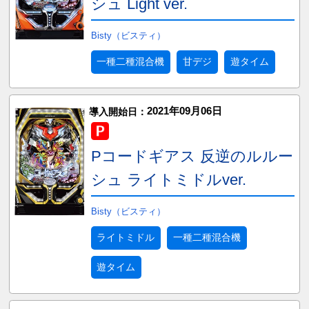
シュ Light ver.
Bisty（ビスティ）
一種二種混合機
甘デジ
遊タイム
2021年09月06日
導入開始日：
Pコードギアス 反逆のルルー
シュ ライトミドルver.
Bisty（ビスティ）
ライトミドル
一種二種混合機
遊タイム