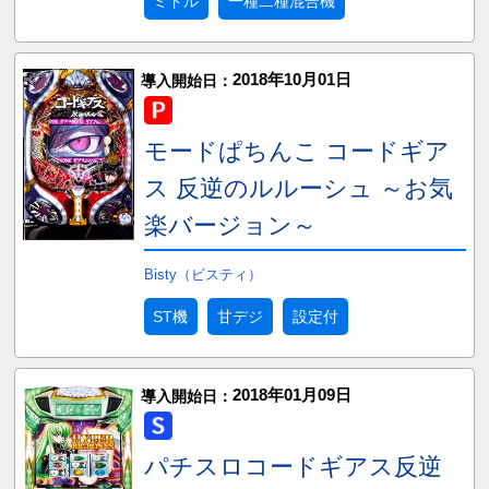
ミドル
一種二種混合機
2018年10月01日
導入開始日：
モードぱちんこ コードギア
ス 反逆のルルーシュ ～お気
楽バージョン～
Bisty（ビスティ）
ST機
甘デジ
設定付
2018年01月09日
導入開始日：
パチスロコードギアス反逆