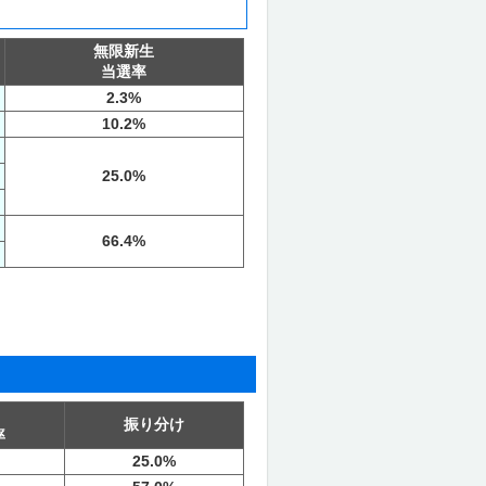
無限新生
当選率
2.3%
10.2%
25.0%
66.4%
振り分け
率
25.0%