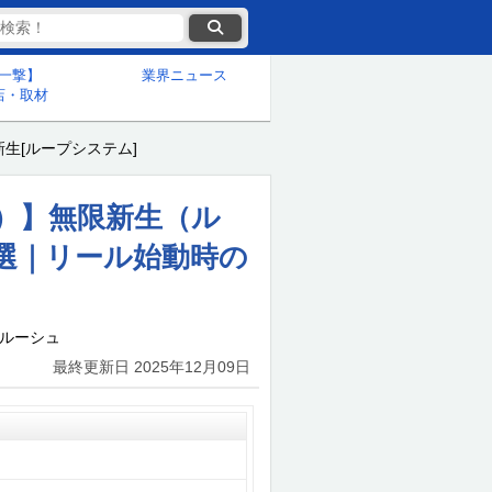
一撃】
業界ニュース
店・取材
新生[ループシステム]
）】無限新生（ル
選｜リール始動時の
ルルーシュ
最終更新日
2025年12月09日