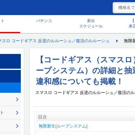
ット
パチンコ
新台
【
スケジュール
来
マスロ コードギアス 反逆のルルーシュ／復活のルルーシュ
無限
【コードギアス（スマスロ
ープシステム）の詳細と抽
違和感についても掲載！
スマスロ コードギアス 反逆のルルーシュ／復活の
ント
目次
無限新生[ループシステム]