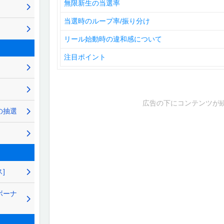
無限新生の当選率
当選時のループ率/振り分け
リール始動時の違和感について
注目ポイント
広告の下にコンテンツが
の抽選
]
ボーナ