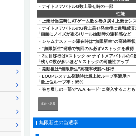
・ナイトメアバトルG数上乗せ時の一部
性能
・上乗せ当選時にATゲーム数を巻き戻す上乗せシ
・ナイトメアバトルのG数上乗せ発生後に違和感演出
└画面にノイズが走る/リール始動時の違和感など
・シャムナステージ滞在時は“無限新生”の高確率状
・“無限新生”発動で初回のみ必ずVストックを獲得
・2回目移行はVストック or ナイトメアバトルの
└残りG数が多いほどＶストックの可能性アップ
・発動後は“無限新生”高確率状態へ移行
・LOOPシステム発動時は最上位ループ率濃厚!?
└最上位ループ率：85%
・巻き戻しの一部で“A.A.モード”に突入することも!
目次へ戻る
無限新生の当選率