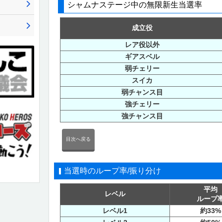
シャムナステージ中の無限新生当選率
成立役
レア役以外
ギアスベル
弱チェリー
スイカ
弱チャンス目
強チェリー
強チャンス目
目次へ戻る
当選時のループ率/振り分け
平均
レベル
ループ
レベル1
約33%