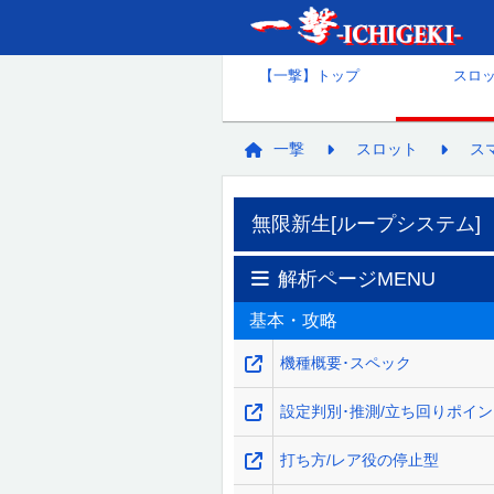
【一撃】トップ
スロ
一撃
スロット
ス
無限新生[ループシステム]
解析ページMENU
基本・攻略
機種概要･スペック
設定判別･推測/立ち回りポイ
打ち方/レア役の停止型