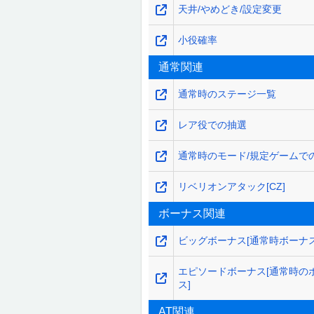
天井/やめどき/設定変更
小役確率
通常関連
通常時のステージ一覧
レア役での抽選
通常時のモード/規定ゲームで
リベリオンアタック[CZ]
ボーナス関連
ビッグボーナス[通常時ボーナス
エピソードボーナス[通常時の
ス]
AT関連