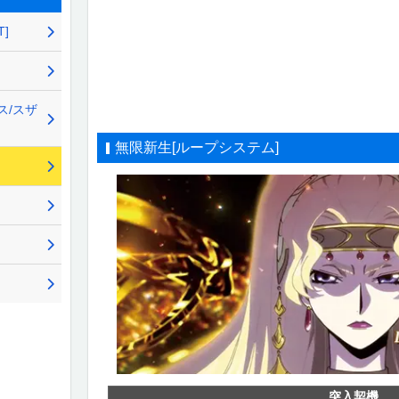
T]
ス/スザ
無限新生[ループシステム]
突入契機