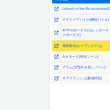
Lelouch of the Re;surrection[A
ナイトメアバトル[継続バトル]
AT中のボーナス(カレンボーナ
クボーナス)
無限新生[ループシステム]
A.A.モード[特化ゾーン]
アラムの門[引き戻しゾーン]
ギアスラッシュ[最強特化]