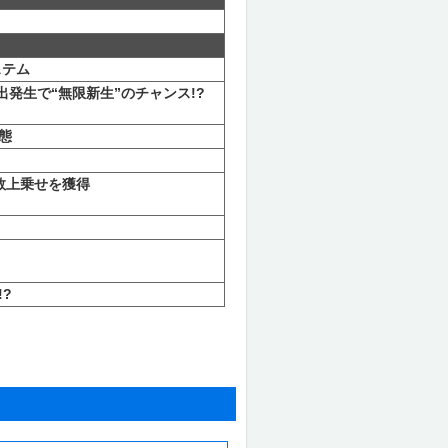
ステム
発生で“無限新生”のチャンス!?
態
G数上乗せを獲得
?