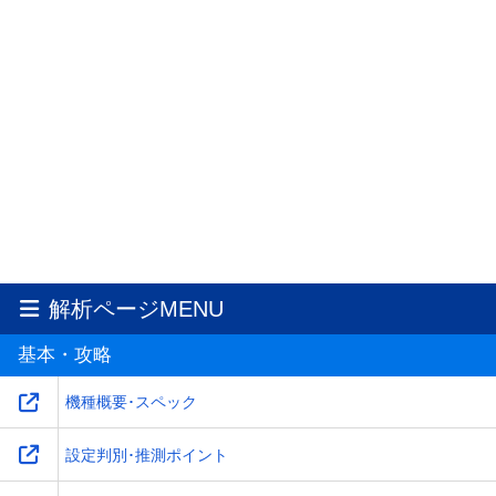
解析ページMENU
基本・攻略
機種概要･スペック
設定判別･推測ポイント