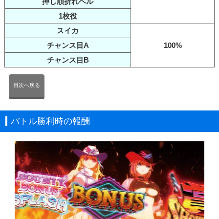
押し順折れベル
1枚役
スイカ
チャンス目A
100%
チャンス目B
目次へ戻る
バトル勝利時の報酬