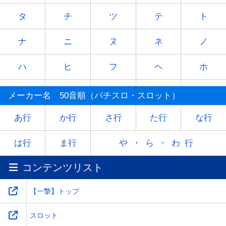
タ
チ
ツ
テ
ト
ナ
ニ
ヌ
ネ
ノ
ハ
ヒ
フ
ヘ
ホ
マ
ミ
ム
メ
モ
メーカー名 50音順（パチスロ・スロット）
ヤ
-
ユ
-
ヨ
あ行
か行
さ行
た行
な行
ラ
リ
ル
レ
ロ
は行
ま行
や・ら・わ行
コンテンツリスト
ワ
-
-
-
-
【一撃】トップ
スロット