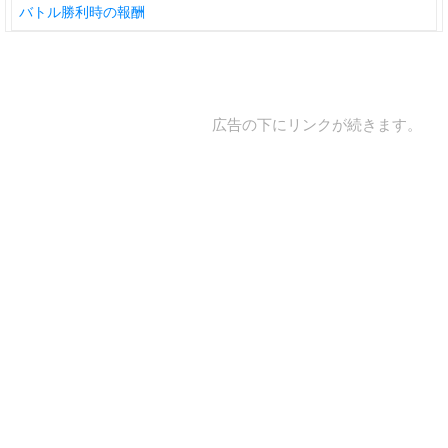
バトル勝利時の報酬
広告の下にリンクが続きます。