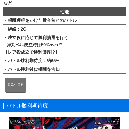
など
性能
・報酬獲得をかけた賞金首とのバトル
・継続：2G
・成立役に応じて勝利抽選を行う
└弾丸ベル成立時は50%over!?
【レア役成立で勝利濃厚!?】
・バトル勝利期待度：約65%
・バトル勝利後は報酬を告知
目次へ戻る
バトル勝利期待度