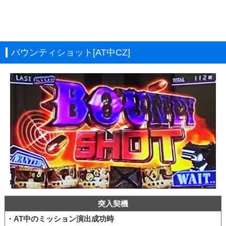
バウンティショット[AT中CZ]
突入契機
・AT中のミッション演出成功時