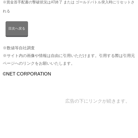
※賞金首手配書の撃破状況はAT終了 または ゴールドバトル突入時にリセットさ
れる
目次へ戻る
※数値等自社調査
※サイト内の画像や情報は自由に引用いただけます。引用する際は引用元
ページへのリンクをお願いいたします。
©NET CORPORATION
広告の下にリンクが続きます。