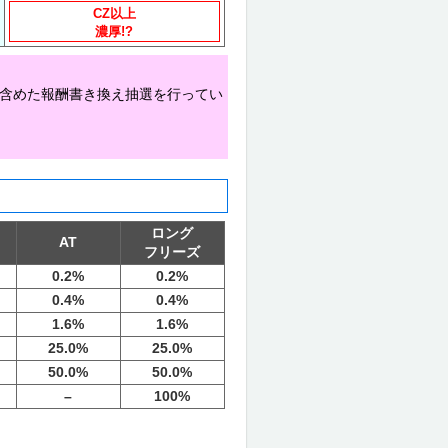
CZ以上
濃厚!?
を含めた報酬書き換え抽選を行ってい
ロング
AT
フリーズ
0.2%
0.2%
0.4%
0.4%
1.6%
1.6%
25.0%
25.0%
50.0%
50.0%
–
100%