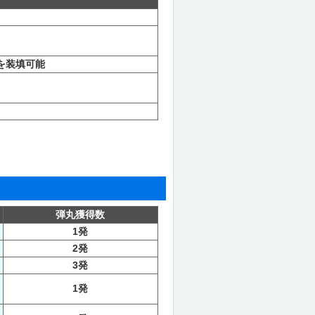
を装填可能
弾丸獲得数
1発
2発
3発
1発