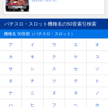
ELECO（エレコ）
パチスロ・スロット機種名の50音索引検索
機種名 50音順（パチスロ・スロット）
ア
イ
ウ
エ
オ
カ
キ
ク
ケ
コ
サ
シ
ス
セ
ソ
タ
チ
ツ
テ
ト
ナ
ニ
ヌ
ネ
ノ
ハ
ヒ
フ
ヘ
ホ