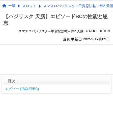
一撃
スロット
スマスロバジリスク～甲賀忍法帖～絆2 天膳 BLA
【バジリスク 天膳】エピソードBCの性能と恩
恵
スマスロバジリスク～甲賀忍法帖～絆2 天膳 BLACK EDITION
最終更新日
2025年12月09日
目次
エピソードBC(EPBC)