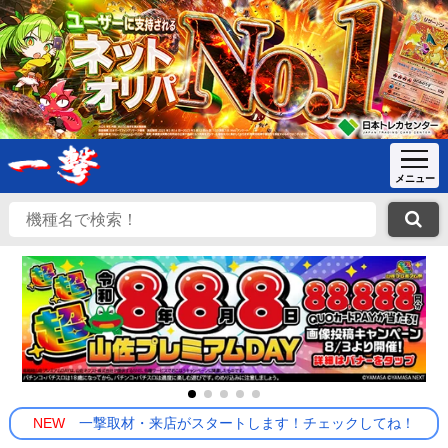
NEW
一撃取材・来店がスタートします！チェックしてね！