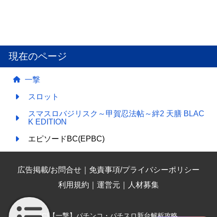
現在のページ
一撃
スロット
スマスロバジリスク～甲賀忍法帖～絆2 天膳 BLAC
K EDITION
エピソードBC(EPBC)
広告掲載/お問合せ
｜
免責事項/プライバシーポリシー
利用規約
｜
運営元
｜
人材募集
(C)【一撃】パチンコ・パチスロ新台解析攻略