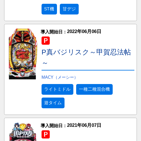
ST機
甘デジ
2022年06月06日
導入開始日：
P真バジリスク～甲賀忍法帖
～
MACY（メーシー）
ライトミドル
一種二種混合機
遊タイム
2021年06月07日
導入開始日：