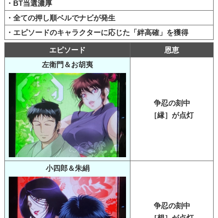
・BT当選濃厚
・全ての押し順ベルでナビが発生
・エピソードのキャラクターに応じた「絆高確」を獲得
エピソード
恩恵
左衛門＆お胡夷
争忍の刻中
［縁］が点灯
小四郎＆朱絹
争忍の刻中
［想］が点灯