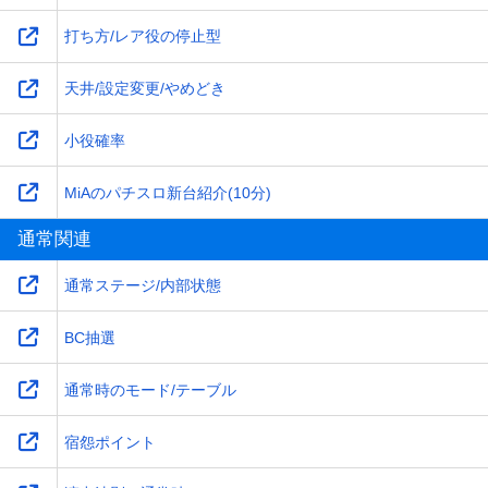
打ち方/レア役の停止型
天井/設定変更/やめどき
小役確率
MiAのパチスロ新台紹介(10分)
通常関連
通常ステージ/内部状態
BC抽選
通常時のモード/テーブル
宿怨ポイント