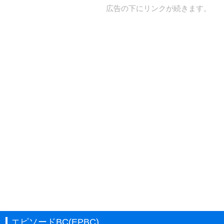
広告の下にリンクが続きます。
エピソードBC(EPBC)