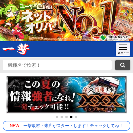
NEW
一撃取材・来店がスタートします！チェックしてね！