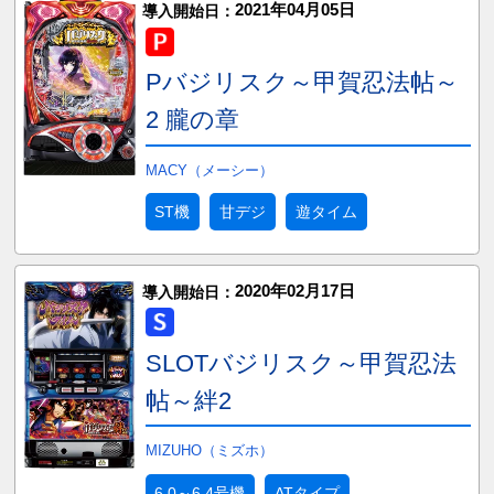
2021年04月05日
導入開始日：
Pバジリスク～甲賀忍法帖～
2 朧の章
MACY（メーシー）
ST機
甘デジ
遊タイム
2020年02月17日
導入開始日：
SLOTバジリスク～甲賀忍法
帖～絆2
MIZUHO（ミズホ）
6.0～6.4号機
ATタイプ