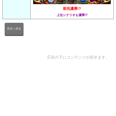
前兆濃厚!?
上位シナリオも濃厚!?
目次へ戻る
広告の下にコンテンツが続きます。