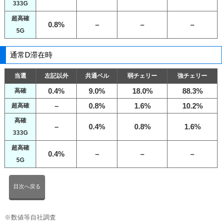
333G
超高確
0.8%
–
–
–
5G
通常D滞在時
当選
左記以外
共通ベル
弱チェリー
強チェリー
0.4%
9.0%
18.0%
88.3%
高確
–
0.8%
1.6%
10.2%
超高確
高確
–
0.4%
0.8%
1.6%
333G
超高確
0.4%
–
–
–
5G
目次へ戻る
※数値等自社調査