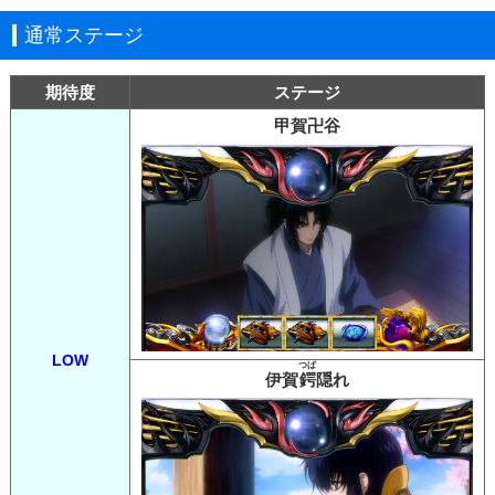
通常ステージ
期待度
ステージ
甲賀卍谷
LOW
つば
伊賀
鍔
隠れ