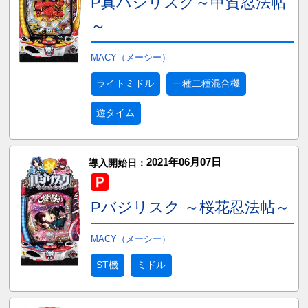
P真バジリスク～甲賀忍法帖
～
MACY（メーシー）
ライトミドル
一種二種混合機
遊タイム
2021年06月07日
導入開始日：
Pバジリスク ～桜花忍法帖～
MACY（メーシー）
ST機
ミドル