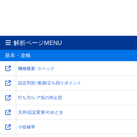
解析ページMENU
基本・攻略
機種概要･スペック
設定判別･推測/立ち回りポイント
打ち方/レア役の停止型
天井/設定変更/やめどき
小役確率