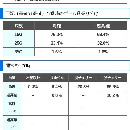
下記（高確/超高確）当選時のゲーム数振り分け
G数
高確
超高確
15G
75.0%
66.4%
25G
23.4%
32.0%
35G
1.6%
1.6%
通常A滞在時
当選
左記以外
共通ベル
弱チェリー
強チェリー
0.4%
9.4%
20.3%
89.8%
高確
–
0.8%
–
10.2%
超高確
高確
–
–
–
–
333G
超高確
–
–
–
–
5G