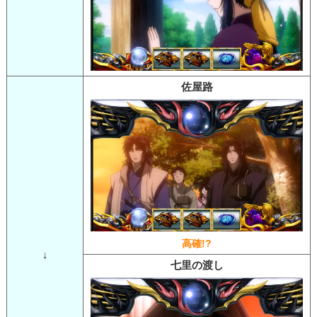
佐屋路
高確!?
↓
七里の渡し