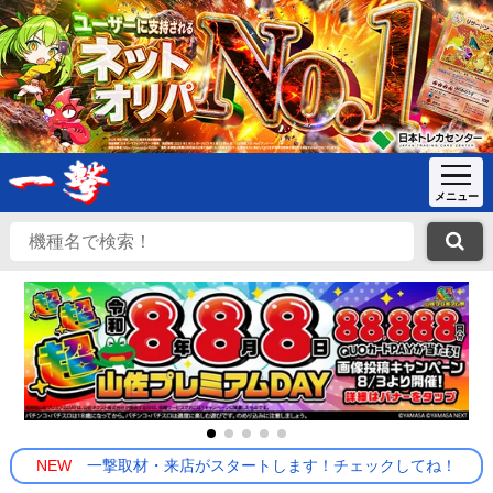
NEW
一撃取材・来店がスタートします！チェックしてね！