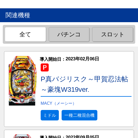
関連機種
全て
パチンコ
スロット
2023年02月06日
導入開始日：
P真バジリスク～甲賀忍法帖
～豪塊W319ver.
MACY（メーシー）
ミドル
一種二種混合機
2022年09月05日
導入開始日：