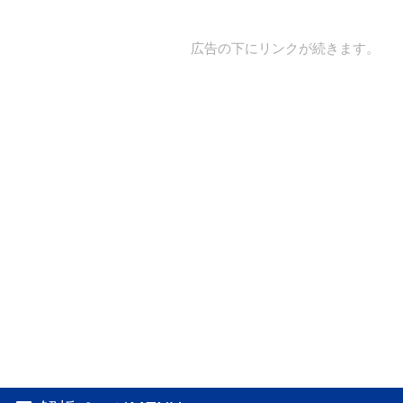
広告の下にリンクが続きます。