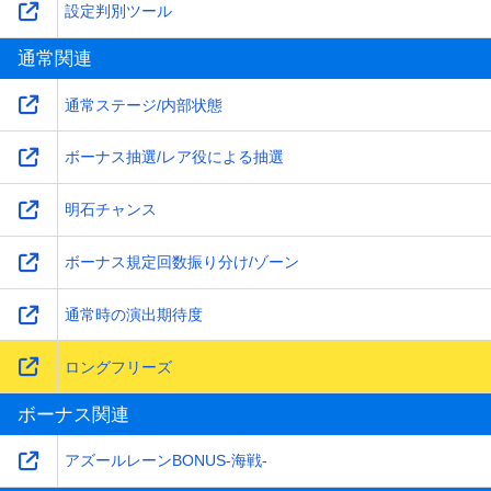
設定判別ツール
通常関連
通常ステージ/内部状態
ボーナス抽選/レア役による抽選
明石チャンス
ボーナス規定回数振り分け/ゾーン
通常時の演出期待度
ロングフリーズ
ボーナス関連
アズールレーンBONUS-海戦-