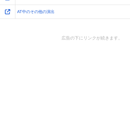
AT中のその他の演出
広告の下にリンクが続きます。