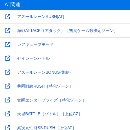
AT関連
アズールレーンRUSH[AT]
海戦ATTACK（アタック）［初期ゲーム数決定ゾーン］
レアキューブモード
セイレーンバトル
アズールレーンBONUS-集結-
共同戦線RUSH［特化ゾーン］
覚醒エンタープライズ［特化ゾーン］
天城BATTLE（バトル）［上位CZ］
異次元性能SS RUSH［上位AT］