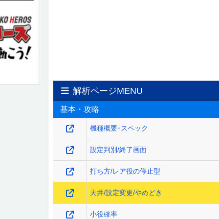
解析ページMENU
基本・攻略
機種概要･スペック
設定判別/終了画面
打ち方/レア役の停止型
天井/設定変更/やめどき
小役確率