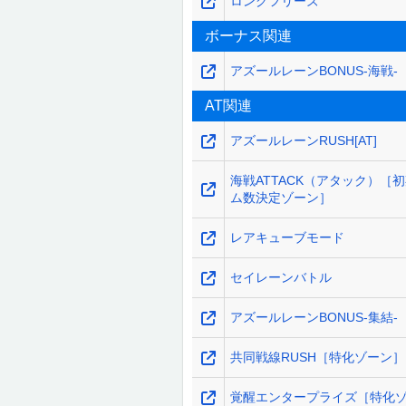
ロングフリーズ
ボーナス関連
アズールレーンBONUS-海戦-
AT関連
アズールレーンRUSH[AT]
海戦ATTACK（アタック）［
ム数決定ゾーン］
レアキューブモード
セイレーンバトル
アズールレーンBONUS-集結-
共同戦線RUSH［特化ゾーン］
覚醒エンタープライズ［特化