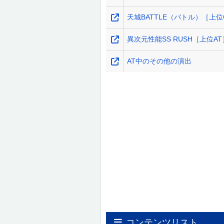
天城BATTLE（バトル）［上位
異次元性能SS RUSH［上位AT
AT中のその他の演出
コンテンツリスト