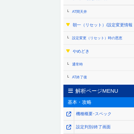
AT間天井
朝一（リセット）/設定変更情報
設定変更（リセット）時の恩恵
やめどき
通常時
AT終了後
解析ページMENU
基本・攻略
機種概要･スペック
設定判別/終了画面