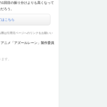
の1回目の振り分けよりも高くなって
難だろう。
てはこちら
る際は引用元ページへのリンクをお願いい
ostar, Inc.／アニメ「アズールレーン」製作委員
きます。