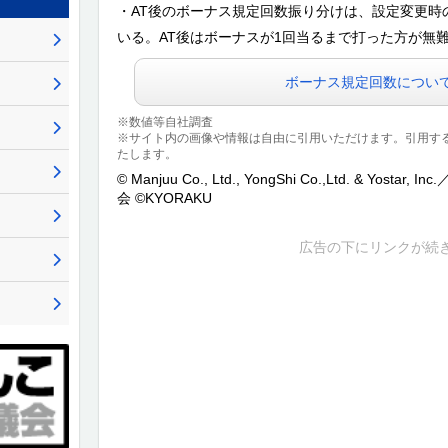
・AT後のボーナス規定回数振り分けは、設定変更時
いる。AT後はボーナスが1回当るまで打った方が無
ボーナス規定回数につい
※数値等自社調査
※サイト内の画像や情報は自由に引用いただけます。引用す
たします。
© Manjuu Co., Ltd., YongShi Co.,Ltd. & Y
会 ©KYORAKU
広告の下にリンクが続