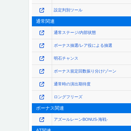
設定判別ツール
通常関連
通常ステージ/内部状態
ボーナス抽選/レア役による抽選
明石チャンス
ボーナス規定回数振り分け/ゾーン
通常時の演出期待度
ロングフリーズ
ボーナス関連
アズールレーンBONUS-海戦-
AT関連