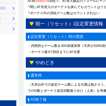
AT間
2000G+α
消化で、AT突入確定のアズールレーンB
└間にAT非突入のボーナスを挟んでもカウントはリ
CZ］
└ボーナス中の消化ゲーム数はカウントされない
］
朝一（リセット）/設定変更情報
設定変更（リセット）時の恩恵
・内部的なゲーム数を30G前後加算（天井が320G
・ボーナス最大7回目までにAT当選
やめどき
通常時
・天井以外での規定ゲーム数による当選は無さそう。
でのG数とボーナス規定回数振り分け（上表）を考
AT終了後