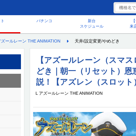
ット
パチンコ
新台
【
スケジュール
来
アズールレーン THE ANIMATION
天井/設定変更/やめどき
【アズールレーン（スマス
どき｜朝一（リセット）恩
説！【アズレン（スロット
L アズールレーン THE ANIMATION