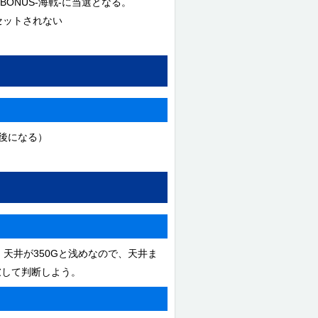
ONUS-海戦-に当選となる。
セットされない
前後になる）
天井が350Gと浅めなので、天井ま
慮して判断しよう。