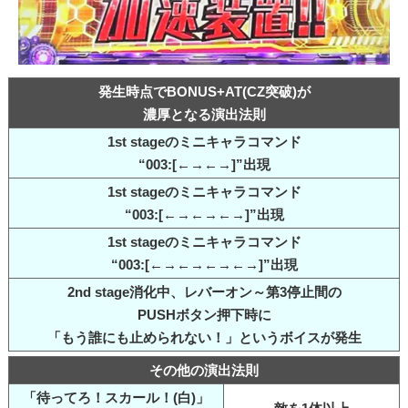
発生時点でBONUS+AT(CZ突破)が
濃厚となる演出法則
1st stageのミニキャラコマンド
“003:[←→←→]”出現
1st stageのミニキャラコマンド
“003:[←→←→←→]”出現
1st stageのミニキャラコマンド
“003:[←→←→←→←→]”出現
2nd stage消化中、レバーオン～第3停止間の
PUSHボタン押下時に
「もう誰にも止められない！」というボイスが発生
その他の演出法則
「待ってろ！スカール！(白)」