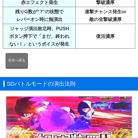
赤エフェクト発生
撃破濃厚
残りG数が“?”の状態で
連撃チャンス発生or
レバーオン時に無演出
敵の全撃破濃厚
ジャッジ演出敗北時、PUSH
ボタン押下で「まだ、終われ
復活濃厚
ない！」というボイスが発生
目次へ戻る
SDバトルモードの演出法則