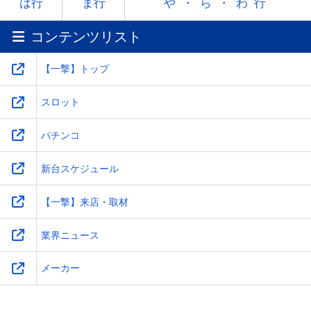
ラ
リ
ル
レ
ロ
は行
ま行
や・ら・わ行
コンテンツリスト
ワ
-
-
-
-
【一撃】トップ
スロット
パチンコ
新台スケジュール
【一撃】来店・取材
業界ニュース
メーカー