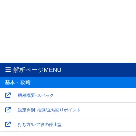
解析ページMENU
基本・攻略
機種概要･スペック
設定判別･推測/立ち回りポイント
打ち方/レア役の停止型