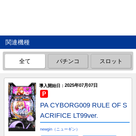
関連機種
全て
パチンコ
スロット
2025年07月07日
導入開始日：
PA CYBORG009 RULE OF S
ACRIFICE LT99ver.
newgin（ニューギン）