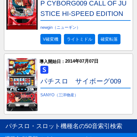
P CYBORG009 CALL OF JU
STICE HI-SPEED EDITION
newgin（ニューギン）
V確変機
ライトミドル
確変転落
2014年07月07日
導入開始日：
パチスロ サイボーグ009
SANYO（三洋物産）
パチスロ・スロット機種名の50音索引検索