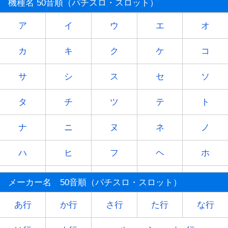
機種名 50音順（パチスロ・スロット）
ア
イ
ウ
エ
オ
カ
キ
ク
ケ
コ
サ
シ
ス
セ
ソ
タ
チ
ツ
テ
ト
ナ
ニ
ヌ
ネ
ノ
ハ
ヒ
フ
ヘ
ホ
マ
ミ
ム
メ
モ
メーカー名 50音順（パチスロ・スロット）
ヤ
-
ユ
-
ヨ
あ行
か行
さ行
た行
な行