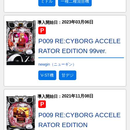
ミドル
一種二種混合機
2023年03月06日
導入開始日：
P009 RE:CYBORG ACCELE
RATOR EDITION 99ver.
newgin（ニューギン）
V-ST機
甘デジ
2021年11月08日
導入開始日：
P009 RE:CYBORG ACCELE
RATOR EDITION