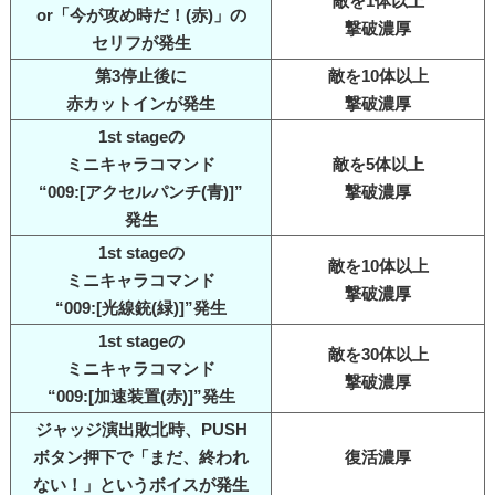
敵を1体以上
or「今が攻め時だ！(赤)」の
撃破濃厚
セリフが発生
第3停止後に
敵を10体以上
赤カットインが発生
撃破濃厚
1st stageの
ミニキャラコマンド
敵を5体以上
“009:[アクセルパンチ(青)]”
撃破濃厚
発生
1st stageの
敵を10体以上
ミニキャラコマンド
撃破濃厚
“009:[光線銃(緑)]”発生
1st stageの
敵を30体以上
ミニキャラコマンド
撃破濃厚
“009:[加速装置(赤)]”発生
ジャッジ演出敗北時、PUSH
ボタン押下で「まだ、終われ
復活濃厚
ない！」というボイスが発生