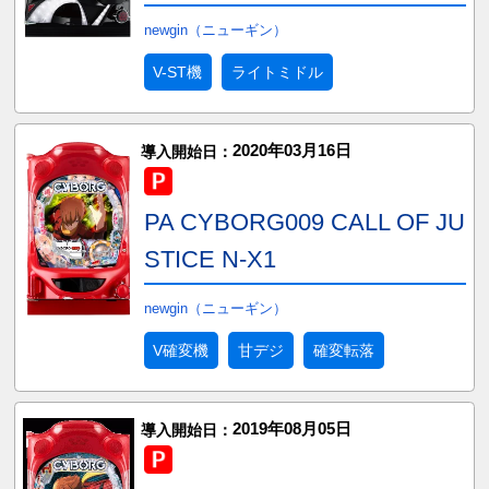
newgin（ニューギン）
V-ST機
ライトミドル
2020年03月16日
導入開始日：
PA CYBORG009 CALL OF JU
STICE N-X1
newgin（ニューギン）
V確変機
甘デジ
確変転落
2019年08月05日
導入開始日：