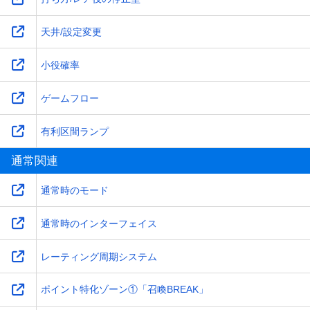
天井/設定変更
小役確率
ゲームフロー
有利区間ランプ
通常関連
通常時のモード
通常時のインターフェイス
レーティング周期システム
ポイント特化ゾーン①「召喚BREAK」