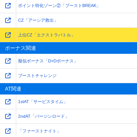
ポイント特化ゾーン②「ブーストBREAK」
CZ「アーシア救出」
上位CZ「エクストラバトル」
ボーナス関連
擬似ボーナス「D×Dボーナス」
ブーストチャレンジ
AT関連
1stAT「サービスタイム」
2ndAT「バージンロード」
「ファーストナイト」