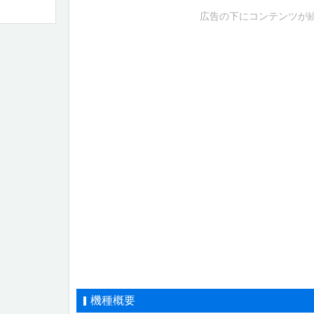
広告の下にコンテンツが
機種概要