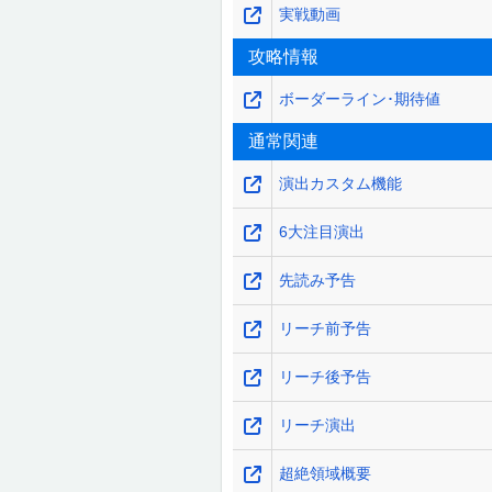
実戦動画
攻略情報
ボーダーライン･期待値
通常関連
演出カスタム機能
6大注目演出
先読み予告
リーチ前予告
リーチ後予告
リーチ演出
超絶領域概要