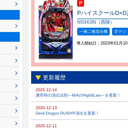
PハイスクールD×D
NISHIJIN（西陣）
一種二種混合機
甘デジ
2023年01月1
導入開始日：
更新履歴
2025-12-14
通常時の演出法則～MiAのHigh&Law～を更新！
2025-12-13
Devil Dragon RUSH中演出を更新！
2025-12-11