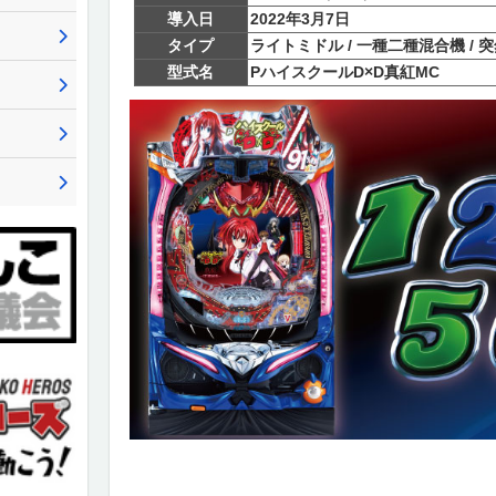
導入日
2022年3月7日
タイプ
ライトミドル / 一種二種混合機 / 
型式名
PハイスクールD×D真紅MC