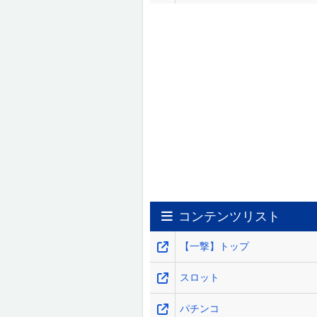
コンテンツリスト
【一撃】トップ
スロット
パチンコ