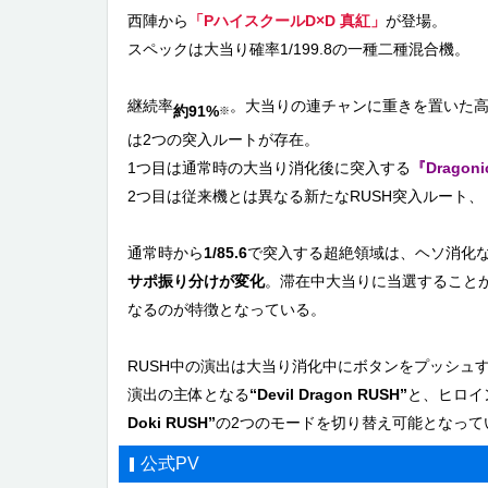
西陣から
「PハイスクールD×D 真紅」
が登場。
スペックは大当り確率1/199.8の一種二種混合機。
継続率
。大当りの連チャンに重きを置いた
約91%
※
は2つの突入ルートが存在。
1つ目は通常時の大当り消化後に突入する
『Dragoni
2つ目は従来機とは異なる新たなRUSH突入ルート、
通常時から
1/85.6
で突入する超絶領域は、ヘソ消化
サポ振り分けが変化
。滞在中大当りに当選すること
なるのが特徴となっている。
RUSH中の演出は大当り消化中にボタンをプッシュ
演出の主体となる
“Devil Dragon RUSH”
と、ヒロイ
Doki RUSH”
の2つのモードを切り替え可能となって
公式PV