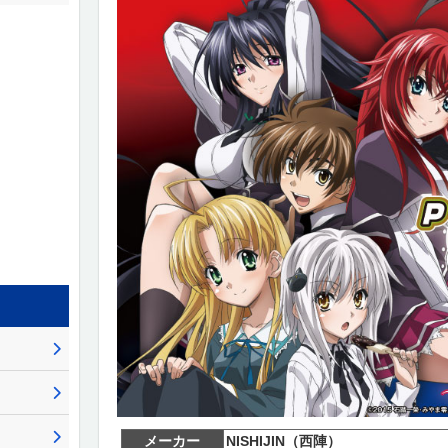
メーカー
NISHIJIN（西陣）