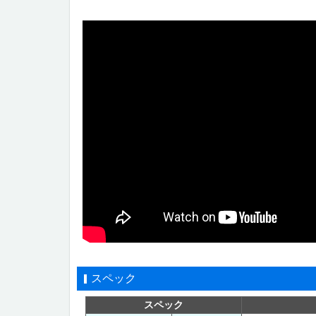
スペック
スペック