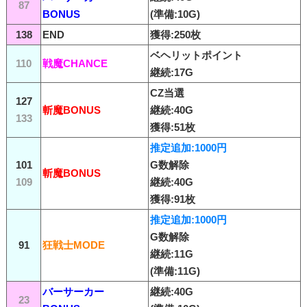
87
BONUS
(準備:10G)
138
END
獲得:250枚
ベヘリットポイント
110
戦魔CHANCE
継続:17G
CZ当選
127
斬魔BONUS
継続:40G
133
獲得:51枚
推定追加:1000円
101
G数解除
斬魔BONUS
109
継続:40G
獲得:91枚
推定追加:1000円
G数解除
91
狂戦士MODE
継続:11G
(準備:11G)
バーサーカー
継続:40G
23