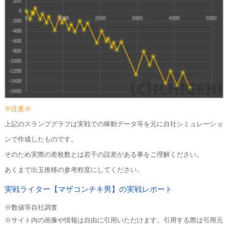
※注意※
上記のスランプグラフは実戦での稼動データ等を元に自社シミュレーショ
ンで作成したものです。
そのため実際の差枚数とは若干の誤差がある事をご理解ください。
あくまで出玉推移の参考程度にしてください。
実戦ライター【マザコンチキ男】の実戦レポート
※数値等自社調査
※サイト内の画像や情報は自由に引用いただけます。引用する際は引用元