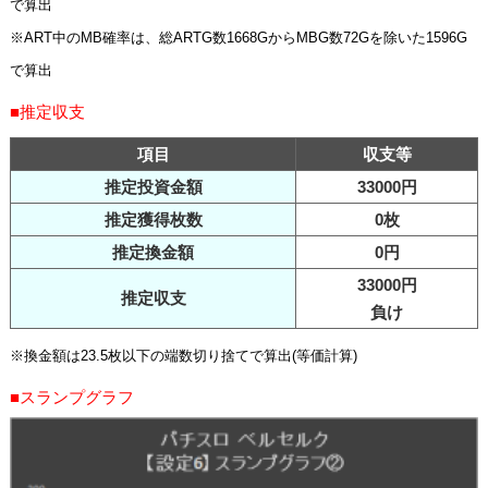
で算出
※ART中のMB確率は、総ARTG数1668GからMBG数72Gを除いた1596G
で算出
■推定収支
項目
収支等
推定投資金額
33000円
推定獲得枚数
0枚
推定換金額
0円
33000円
推定収支
負け
※換金額は23.5枚以下の端数切り捨てで算出(等価計算)
■スランプグラフ