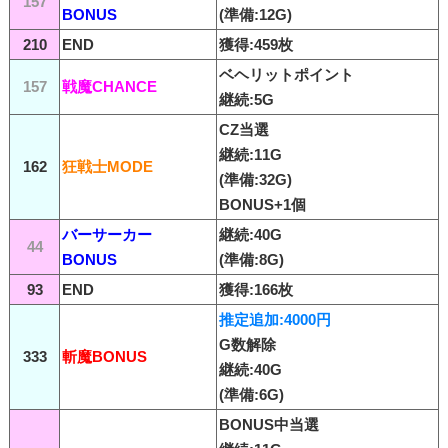
157
BONUS
(準備:12G)
210
END
獲得:459枚
ベヘリットポイント
157
戦魔CHANCE
継続:5G
CZ当選
継続:11G
162
狂戦士MODE
(準備:32G)
BONUS+1個
バーサーカー
継続:40G
44
BONUS
(準備:8G)
93
END
獲得:166枚
推定追加:4000円
G数解除
333
斬魔BONUS
継続:40G
(準備:6G)
BONUS中当選