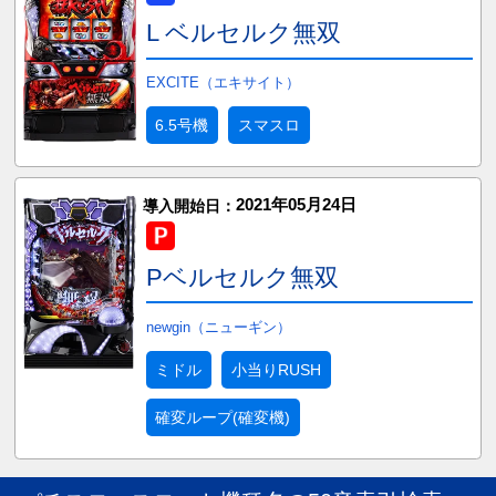
L ベルセルク無双
EXCITE（エキサイト）
6.5号機
スマスロ
2021年05月24日
導入開始日：
Pベルセルク無双
newgin（ニューギン）
ミドル
小当りRUSH
確変ループ(確変機)