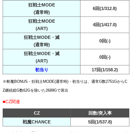
狂戦士MODE
6回(1/312.8)
(通常時)
狂戦士MODE
4回(1/417.0)
(ART)
狂戦士MODE・滅
0回(-)
(通常時)
狂戦士MODE・滅
0回(-)
(ART)
初当り
17回(1/158.2)
※斬魔BONUS・狂戦士MODE(通常時)・初当りは、通常G数2751GからC
Z継続総G数62Gを除いた2689Gで算出
■CZ関連
CZ
回数/突入率
戦魔CHANCE
5回(1/537.8)