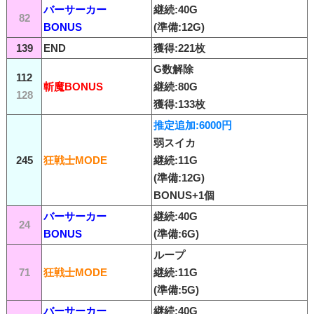
バーサーカー
継続:40G
82
BONUS
(準備:12G)
139
END
獲得:221枚
G数解除
112
斬魔BONUS
継続:80G
128
獲得:133枚
推定追加:6000円
弱スイカ
245
狂戦士MODE
継続:11G
(準備:12G)
BONUS+1個
バーサーカー
継続:40G
24
BONUS
(準備:6G)
ループ
71
狂戦士MODE
継続:11G
(準備:5G)
バーサーカー
継続:40G