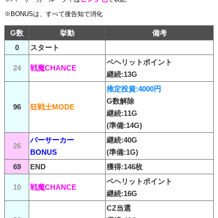
※BONUSは、すべて後告知で消化
G数
挙動
備考
0
スタート
ベヘリットポイント
24
戦魔CHANCE
継続:13G
推定投資:4000円
G数解除
96
狂戦士MODE
継続:11G
(準備:14G)
バーサーカー
継続:40G
26
BONUS
(準備:1G)
69
END
獲得:146枚
ベヘリットポイント
10
戦魔CHANCE
継続:16G
CZ当選