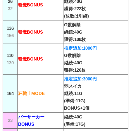
26
継続:40G
斬魔BONUS
32
獲得:222枚
(枚数は引継)
G数解除
136
斬魔BONUS
継続:40G
156
獲得:108枚
推定追加:1000円
110
G数解除
斬魔BONUS
130
継続:40G
獲得:126枚
推定追加:3000円
弱スイカ
164
狂戦士MODE
継続:11G
(準備:11G)
BONUS+1個
バーサーカー
継続:40G
23
BONUS
(準備:17G)