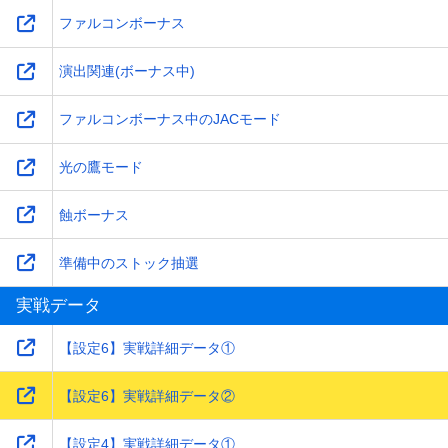
ファルコンボーナス
演出関連(ボーナス中)
ファルコンボーナス中のJACモード
光の鷹モード
蝕ボーナス
準備中のストック抽選
実戦データ
【設定6】実戦詳細データ①
【設定6】実戦詳細データ②
【設定4】実戦詳細データ①