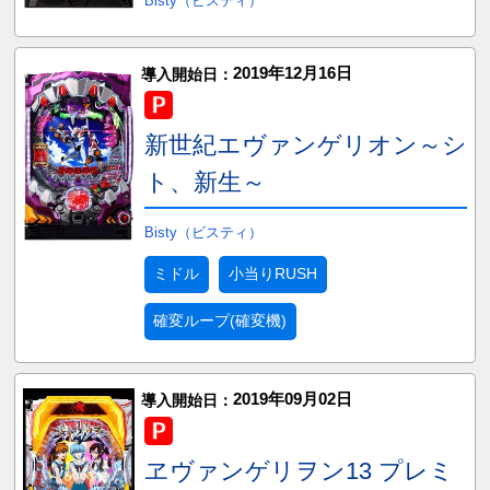
Bisty（ビスティ）
2019年12月16日
導入開始日：
新世紀エヴァンゲリオン～シ
ト、新生～
Bisty（ビスティ）
ミドル
小当りRUSH
確変ループ(確変機)
2019年09月02日
導入開始日：
ヱヴァンゲリヲン13 プレミ