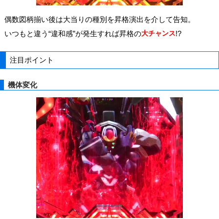
偶数図柄揃い後は大当りの種別を昇格演出を介して告知。
いつもと違う“違和感”が発生すれば昇格の
大チャンス
!?
注目ポイント
機体変化