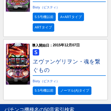
Bisty（ビスティ）
5.5号機以前
A+ARTタイプ
ARTタイプ
2015年12月07日
導入開始日：
ヱヴァンゲリヲン・魂を繋
ぐもの
Bisty（ビスティ）
5.5号機以前
ノーマル(A)タイプ
パチンコ機種名の50音索引検索