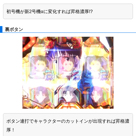
初号機が新2号機αに変化すれば昇格濃厚!?
裏ボタン
ボタン連打でキャラクターのカットインが出現すれば昇格濃
厚！