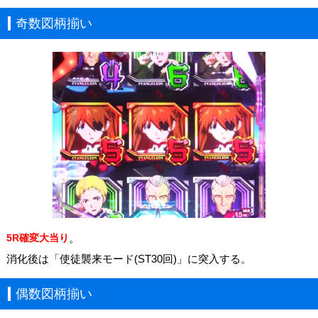
奇数図柄揃い
5R確変大当り
。
消化後は「使徒襲来モード(ST30回)」に突入する。
偶数図柄揃い