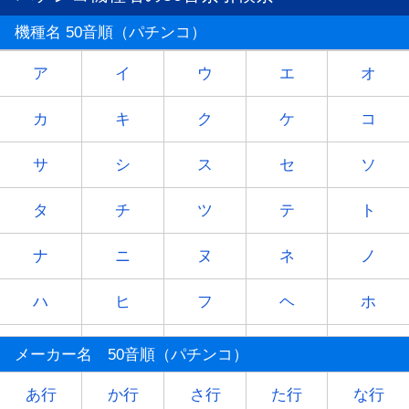
機種名 50音順（パチンコ）
ア
イ
ウ
エ
オ
カ
キ
ク
ケ
コ
サ
シ
ス
セ
ソ
タ
チ
ツ
テ
ト
ナ
ニ
ヌ
ネ
ノ
ハ
ヒ
フ
ヘ
ホ
マ
ミ
ム
メ
モ
メーカー名 50音順（パチンコ）
ヤ
-
ユ
-
ヨ
あ行
か行
さ行
た行
な行