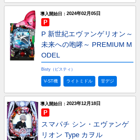
2024年02月05日
導入開始日：
P 新世紀エヴァンゲリオン～
未来への咆哮～ PREMIUM M
ODEL
Bisty（ビスティ）
V-ST機
ライトミドル
甘デジ
2023年12月18日
導入開始日：
スマパチ シン・エヴァンゲ
リオン Type カヲル