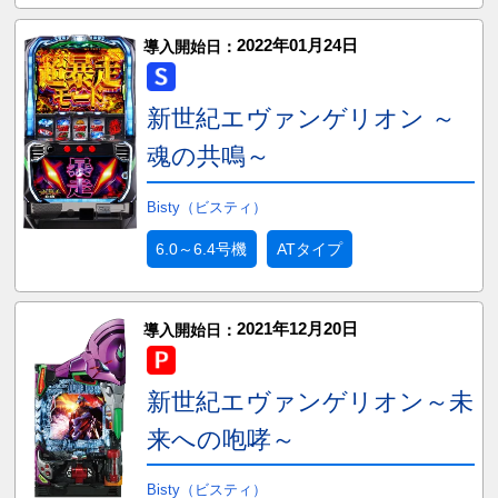
2022年01月24日
導入開始日：
新世紀エヴァンゲリオン ～
魂の共鳴～
Bisty（ビスティ）
6.0～6.4号機
ATタイプ
2021年12月20日
導入開始日：
新世紀エヴァンゲリオン～未
来への咆哮～
Bisty（ビスティ）