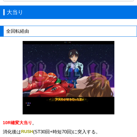
大当り
全回転経由
10R確変大当り
。
消化後は
RUSH
(ST30回+時短70回)に突入する。