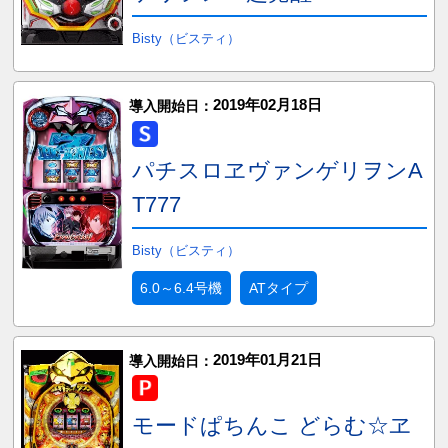
Bisty（ビスティ）
2019年02月18日
導入開始日：
パチスロヱヴァンゲリヲンA
T777
Bisty（ビスティ）
6.0～6.4号機
ATタイプ
2019年01月21日
導入開始日：
モードぱちんこ どらむ☆ヱ