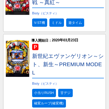
戦 ～真紅～
Bisty（ビスティ）
V-ST機
ミドル
遊タイム
2020年03月23日
導入開始日：
新世紀エヴァンゲリオン～シ
ト、新生～PREMIUM MODE
L
Bisty（ビスティ）
小当りRUSH
甘デジ
確変ループ(確変機)