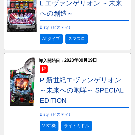
L エヴァンゲリオン ～未来
への創造～
Bisty（ビスティ）
ATタイプ
スマスロ
2023年09月19日
導入開始日：
P 新世紀エヴァンゲリオン
～未来への咆哮～ SPECIAL
EDITION
Bisty（ビスティ）
V-ST機
ライトミドル