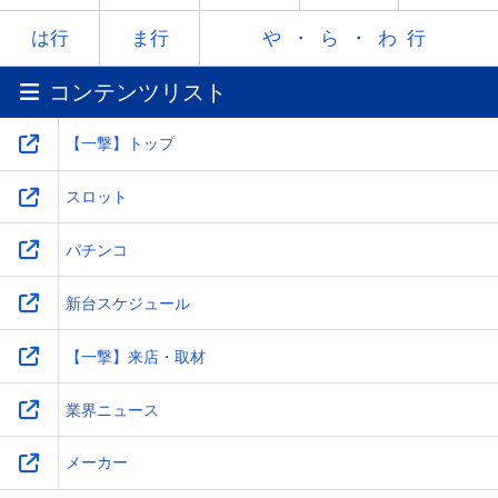
ラ
リ
ル
レ
ロ
は行
ま行
や・ら・わ行
コンテンツリスト
ワ
-
-
-
-
【一撃】トップ
スロット
パチンコ
新台スケジュール
【一撃】来店・取材
業界ニュース
メーカー