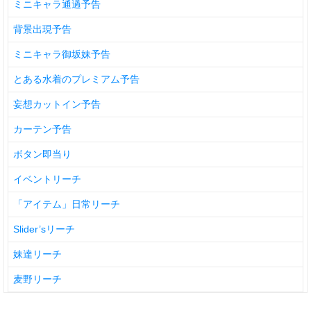
ミニキャラ通過予告
背景出現予告
ミニキャラ御坂妹予告
とある水着のプレミアム予告
妄想カットイン予告
カーテン予告
ボタン即当り
イベントリーチ
「アイテム」日常リーチ
Slider’sリーチ
妹達リーチ
麦野リーチ