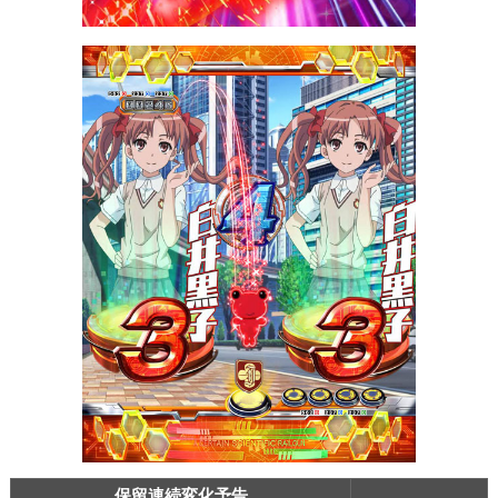
保留連続変化予告