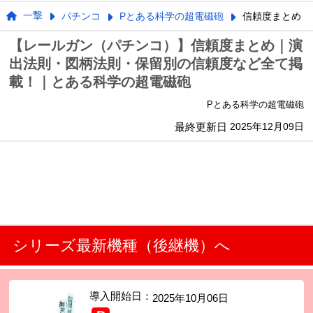
一撃
パチンコ
Pとある科学の超電磁砲
信頼度まとめ
【レールガン（パチンコ）】信頼度まとめ｜演
出法則・図柄法則・保留別の信頼度など全て掲
載！｜とある科学の超電磁砲
Pとある科学の超電磁砲
最終更新日
2025年12月09日
シリーズ最新機種（後継機）へ
導入開始日：
2025年10月06日