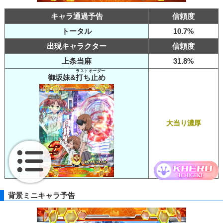
キャラ通過予告
信頼度
トータル
10.7%
出現キャラクター
信頼度
上条当麻
31.8%
ラストオーダー
御坂妹&
打ち止め
大当り濃厚
背景ミニキャラ予告