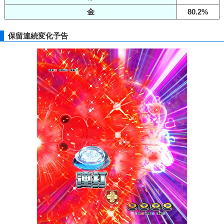
金
80.2%
保留連続変化予告