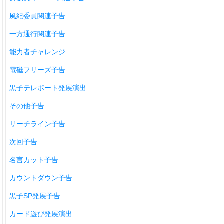
風紀委員関連予告
一方通行関連予告
能力者チャレンジ
電磁フリーズ予告
黒子テレポート発展演出
その他予告
リーチライン予告
次回予告
名言カット予告
カウントダウン予告
黒子SP発展予告
カード遊び発展演出