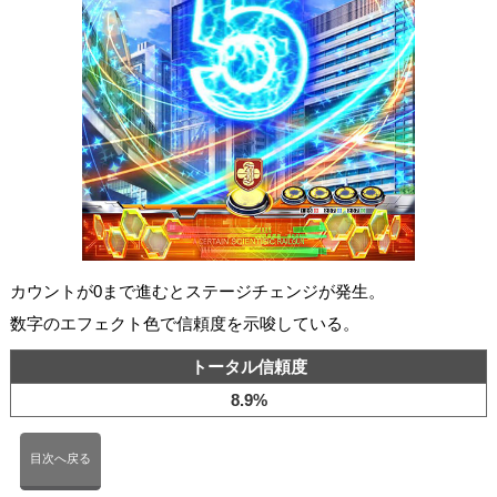
カウントが0まで進むとステージチェンジが発生。
数字のエフェクト色で信頼度を示唆している。
トータル信頼度
8.9%
目次へ戻る