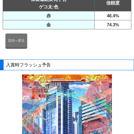
信頼度
ゲコ太:色
赤
46.4%
金
74.3%
目次へ戻る
入賞時フラッシュ予告