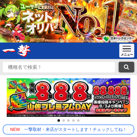
NEW
一撃取材・来店がスタートします！チェックしてね！