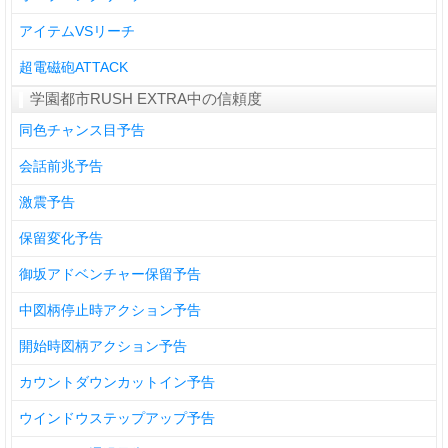
アイテムVSリーチ
超電磁砲ATTACK
学園都市RUSH EXTRA中の信頼度
同色チャンス目予告
会話前兆予告
激震予告
保留変化予告
御坂アドベンチャー保留予告
中図柄停止時アクション予告
開始時図柄アクション予告
カウントダウンカットイン予告
ウインドウステップアップ予告