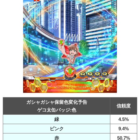
ガシャガシャ保留色変化予告
信頼度
ゲコ太缶バッジ:色
緑
4.5%
ピンク
9.4%
赤
50.7%