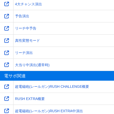
4大チャンス演出
予告演出
リーチ中予告
真性変態モード
リーチ演出
大当り中演出(通常時)
電サポ関連
超電磁砲(レールガン)RUSH CHALLENGE概要
RUSH EXTRA概要
超電磁砲(レールガン)RUSH EXTRA中演出