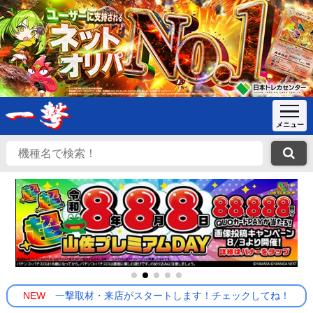
NEW
一撃取材・来店がスタートします！チェックしてね！