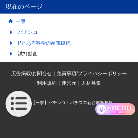
現在のページ
一撃
パチンコ
Pとある科学の超電磁砲
試打動画
広告掲載/お問合せ
｜
免責事項/プライバシーポリシー
利用規約
｜
運営元
｜
人材募集
(C)【一撃】パチンコ・パチスロ新台解析攻略