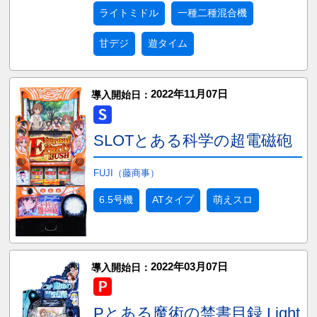
ライトミドル
一種二種混合機
甘デジ
遊タイム
2022年11月07日
導入開始日：
SLOTとある科学の超電磁砲
FUJI（藤商事）
6.5号機
ATタイプ
萌えスロ
2022年03月07日
導入開始日：
Pとある魔術の禁書目録 Light