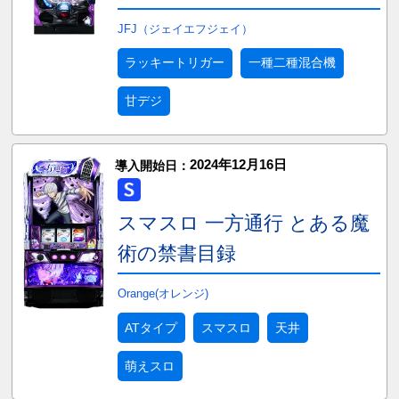
JFJ（ジェイエフジェイ）
ラッキートリガー
一種二種混合機
甘デジ
2024年12月16日
導入開始日：
スマスロ 一方通行 とある魔
術の禁書目録
Orange(オレンジ)
ATタイプ
スマスロ
天井
萌えスロ