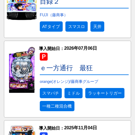
目録２
FUJI（藤商事）
ATタイプ
スマスロ
天井
2026年07月06日
導入開始日：
ｅ一方通行 最狂
orange(オレンジ)/藤商事グループ
スマパチ
ミドル
ラッキートリガー
一種二種混合機
2025年11月04日
導入開始日：