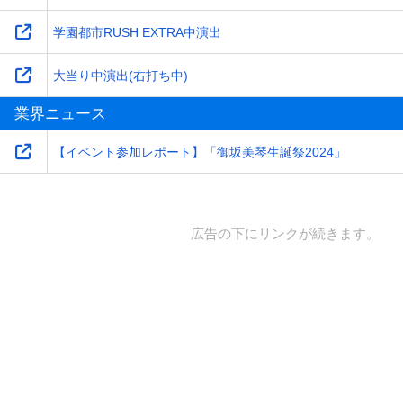
学園都市RUSH EXTRA中演出
大当り中演出(右打ち中)
業界ニュース
【イベント参加レポート】「御坂美琴生誕祭2024」
広告の下にリンクが続きます。