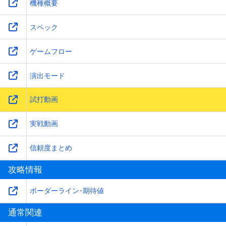
機種概要
スペック
ゲームフロー
演出モード
試打動画
実戦動画
信頼度まとめ
攻略情報
ボーダーライン･期待値
通常関連