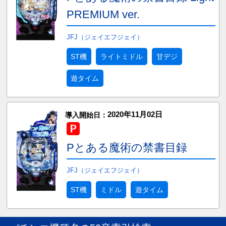
PREMIUM ver.
JFJ（ジェイエフジェイ）
ST機
ライトミドル
甘デジ
遊タイム
2020年11月02日
導入開始日：
Pとある魔術の禁書目録
JFJ（ジェイエフジェイ）
ST機
ミドル
遊タイム