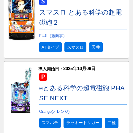
スマスロ とある科学の超電
磁砲２
FUJI（藤商事）
ATタイプ
スマスロ
天井
2025年10月06日
導入開始日：
eとある科学の超電磁砲 PHA
SE NEXT
Orange(オレンジ)
スマパチ
ラッキートリガー
二種