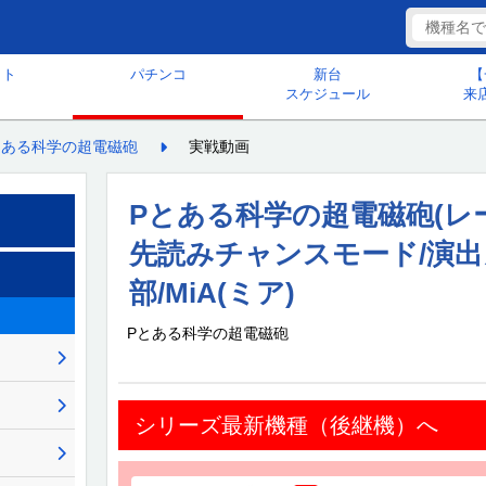
ット
パチンコ
新台
【
スケジュール
来
とある科学の超電磁砲
実戦動画
Pとある科学の超電磁砲(レー
先読みチャンスモード/演出
部/MiA(ミア)
Pとある科学の超電磁砲
シリーズ最新機種（後継機）へ