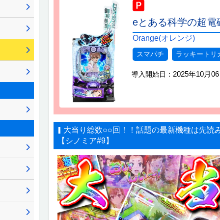
eとある科学の超電磁砲
Orange(オレンジ)
スマパチ
ラッキートリ
2025年10月0
導入開始日：
大当り総数○○回！！話題の最新機種は先読
【シノミア#9】