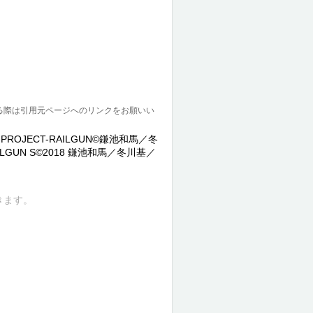
る際は引用元ページへのリンクをお願いい
JECT-RAILGUN©鎌池和馬／冬
GUN S©2018 鎌池和馬／冬川基／
きます。