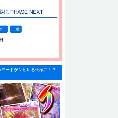
 PHASE NEXT
ガー
二種
6日
みモードがシビレる仕様に！？