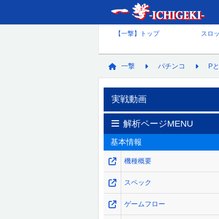
【一撃】トップ
スロ
一撃
パチンコ
P
実戦動画
解析ページMENU
基本情報
機種概要
スペック
ゲームフロー