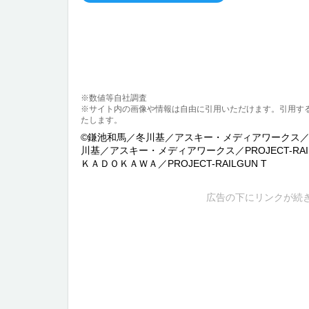
※数値等自社調査
※サイト内の画像や情報は自由に引用いただけます。引用す
たします。
©鎌池和馬／冬川基／アスキー・メディアワークス／PRO
川基／アスキー・メディアワークス／PROJECT-RAIL
ＫＡＤＯＫＡＷＡ／PROJECT-RAILGUN T
広告の下にリンクが続