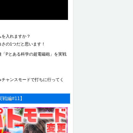
ムを入れますか？
白さの1つだと思います！
種「Pとある科学の超電磁砲」を実戦
みチャンスモードで打ちに行ってく
実戦編#11】