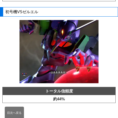
初号機VSゼルエル
トータル信頼度
約44%
目次へ戻る