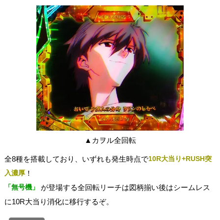
▲カヲル全回転
全8種を搭載しており、いずれも発生時点で
10R大当り+RUSH突
入濃厚
！
「無号機」
が登場する全回転リーチは図柄揃い後はシームレス
に10R大当り消化に移行するぞ。