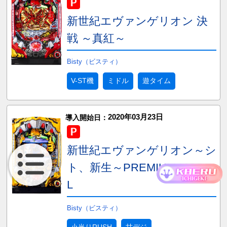
新世紀エヴァンゲリオン 決
戦 ～真紅～
Bisty（ビスティ）
V-ST機
ミドル
遊タイム
2020年03月23日
導入開始日：
新世紀エヴァンゲリオン～シ
ト、新生～PREMIUM MODE
L
Bisty（ビスティ）