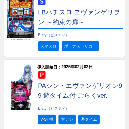
LBパチスロ ヱヴァンゲリヲ
ン ～約束の扉～
Bisty（ビスティ）
スマスロ
ボーナストリガー
2025年02月03日
導入開始日：
PAシン・エヴァンゲリオン9
9 遊タイム付 ごらくver.
Bisty（ビスティ）
V-ST機
甘デジ
遊タイム