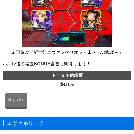
▲画像は「新世紀エヴァンゲリオン～未来への咆哮～」
ハズレ後の暴走BONUS当選に期待しよう！
トータル信頼度
約11%
目次へ戻る
エヴァ系リーチ