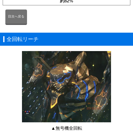
約82%
目次へ戻る
全回転リーチ
▲無号機全回転