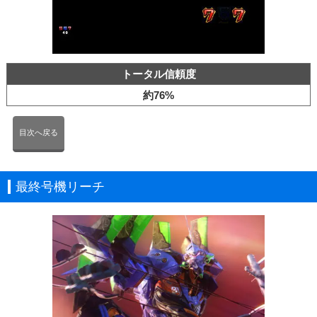
トータル信頼度
約76%
目次へ戻る
最終号機リーチ