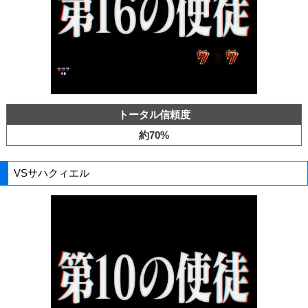
トータル信頼度
約70%
VSサハクィエル