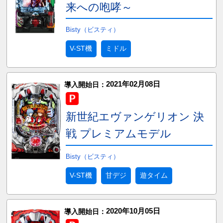
来への咆哮～
Bisty（ビスティ）
V-ST機
ミドル
2021年02月08日
導入開始日：
新世紀エヴァンゲリオン 決
戦 プレミアムモデル
Bisty（ビスティ）
V-ST機
甘デジ
遊タイム
2020年10月05日
導入開始日：