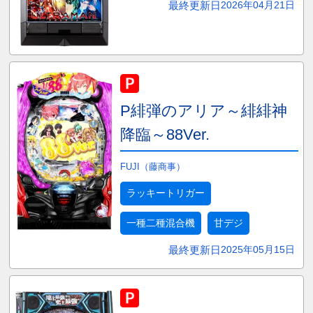
最終更新日
2026年04月21日
P緋弾のアリア～緋緋神
降臨～88Ver.
FUJI（藤商事）
ラッキートリガー
一種二種混合機
甘デジ
最終更新日
2025年05月15日