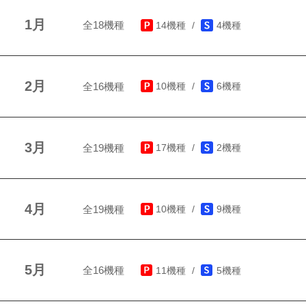
1月
全18機種
14機種
/
4機種
2月
全16機種
10機種
/
6機種
3月
全19機種
17機種
/
2機種
4月
全19機種
10機種
/
9機種
5月
全16機種
11機種
/
5機種