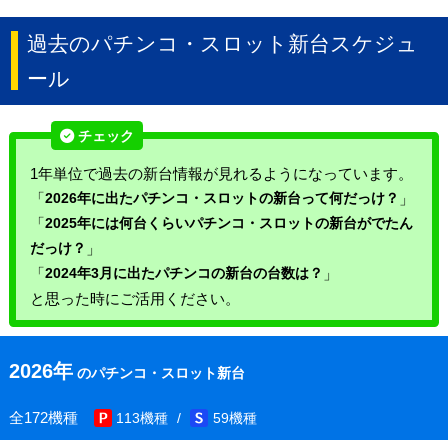
過去のパチンコ・スロット新台スケジュ
ール
1年単位で過去の新台情報が見れるようになっています。
「
2026年に出たパチンコ・スロットの新台って何だっけ？
」
「
2025年には何台くらいパチンコ・スロットの新台がでたん
だっけ？
」
「
2024年3月に出たパチンコの新台の台数は？
」
と思った時にご活用ください。
2026年
のパチンコ・スロット新台
全172機種
113機種
/
59機種