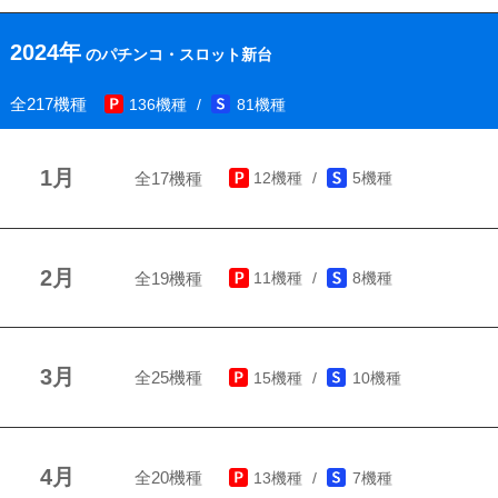
2024年
のパチンコ・スロット新台
全217機種
136機種
/
81機種
1月
全17機種
12機種
/
5機種
2月
全19機種
11機種
/
8機種
3月
全25機種
15機種
/
10機種
4月
全20機種
13機種
/
7機種