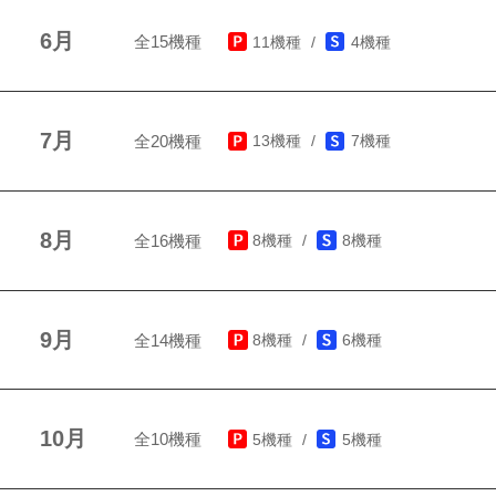
6月
全15機種
11機種
/
4機種
7月
全20機種
13機種
/
7機種
8月
全16機種
8機種
/
8機種
9月
全14機種
8機種
/
6機種
10月
全10機種
5機種
/
5機種