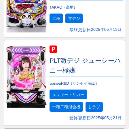
TAKAO（高尾）
二種
甘デジ
最終更新日
2025年05月13日
PLT激デジ ジューシーハ
ニー極嬢
SanseiR&D（サンセイR&D）
ラッキートリガー
一種二種混合機
甘デジ
最終更新日
2025年05月21日