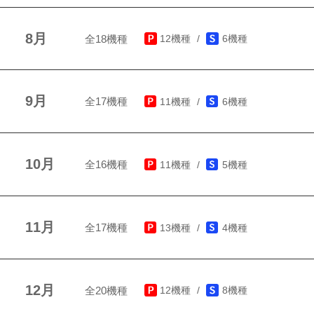
8月
全18機種
12機種
/
6機種
9月
全17機種
11機種
/
6機種
10月
全16機種
11機種
/
5機種
11月
全17機種
13機種
/
4機種
12月
全20機種
12機種
/
8機種