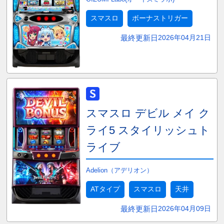
スマスロ
ボーナストリガー
最終更新日
2026年04月21日
スマスロ デビル メイ ク
ライ5 スタイリッシュト
ライブ
Adelion（アデリオン）
ATタイプ
スマスロ
天井
最終更新日
2026年04月09日