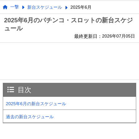
一撃
新台スケジュール
2025年6月
2025年6月のパチンコ・スロットの新台スケジ
ュール
最終更新日：
2026年07月05日
目次
2025年6月の新台スケジュール
過去の新台スケジュール