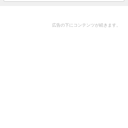
広告の下にコンテンツが続きます。