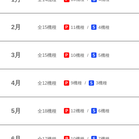
2月
全15機種
11機種
/
4機種
3月
全15機種
10機種
/
5機種
4月
全12機種
9機種
/
3機種
5月
全18機種
12機種
/
6機種
6月
全17機種
10機種
/
7機種