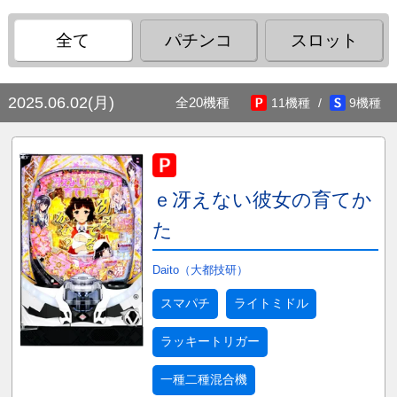
全て
パチンコ
スロット
2025.06.02(月)
全20機種
11機種
/
9機種
ｅ冴えない彼女の育てか
た
Daito（大都技研）
スマパチ
ライトミドル
ラッキートリガー
一種二種混合機