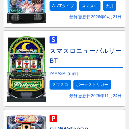
A+ATタイプ
スマスロ
天井
最終更新日
2026年04月21日
スマスロニューパルサー
BT
YAMASA（山佐）
スマスロ
ボーナストリガー
最終更新日
2025年11月24日