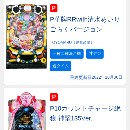
P華牌RRwith清水あいり
ごらくバージョン
TOYOMARU（豊丸産業）
一種二種混合機
甘デジ
遊タイム
最終更新日
2022年10月30日
P10カウントチャージ絶
狼 神撃135Ver.